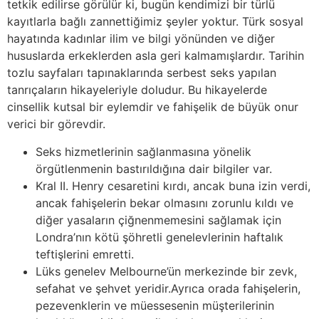
tetkik edilirse görülür ki, bugün kendimizi bir türlü
kayıtlarla bağlı zannettiğimiz şeyler yoktur. Türk sosyal
hayatında kadınlar ilim ve bilgi yönünden ve diğer
hususlarda erkeklerden asla geri kalmamışlardır. Tarihin
tozlu sayfaları tapınaklarında serbest seks yapılan
tanrıçaların hikayeleriyle doludur. Bu hikayelerde
cinsellik kutsal bir eylemdir ve fahişelik de büyük onur
verici bir görevdir.
Seks hizmetlerinin sağlanmasına yönelik
örgütlenmenin bastırıldığına dair bilgiler var.
Kral II. Henry cesaretini kırdı, ancak buna izin verdi,
ancak fahişelerin bekar olmasını zorunlu kıldı ve
diğer yasaların çiğnenmemesini sağlamak için
Londra’nın kötü şöhretli genelevlerinin haftalık
teftişlerini emretti.
Lüks genelev Melbourne’ün merkezinde bir zevk,
sefahat ve şehvet yeridir.Ayrıca orada fahişelerin,
pezevenklerin ve müessesenin müşterilerinin