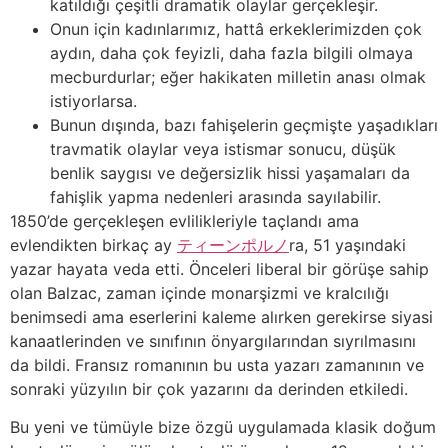
katıldığı çeşitli dramatik olaylar gerçekleşir.
Onun için kadınlarımız, hattâ erkeklerimizden çok
aydın, daha çok feyizli, daha fazla bilgili olmaya
mecburdurlar; eğer hakikaten milletin anası olmak
istiyorlarsa.
Bunun dışında, bazı fahişelerin geçmişte yaşadıkları
travmatik olaylar veya istismar sonucu, düşük
benlik saygısı ve değersizlik hissi yaşamaları da
fahişlik yapma nedenleri arasında sayılabilir.
1850’de gerçekleşen evlilikleriyle taçlandı ama
evlendikten birkaç ay
ティーンポルノ
ra, 51 yaşındaki
yazar hayata veda etti. Önceleri liberal bir görüşe sahip
olan Balzac, zaman içinde monarşizmi ve kralcılığı
benimsedi ama eserlerini kaleme alırken gerekirse siyasi
kanaatlerinden ve sınıfının önyargılarından sıyrılmasını
da bildi. Fransız romanının bu usta yazarı zamanının ve
sonraki yüzyılın bir çok yazarını da derinden etkiledi.
Bu yeni ve tümüyle bize özgü uygulamada klasik doğum