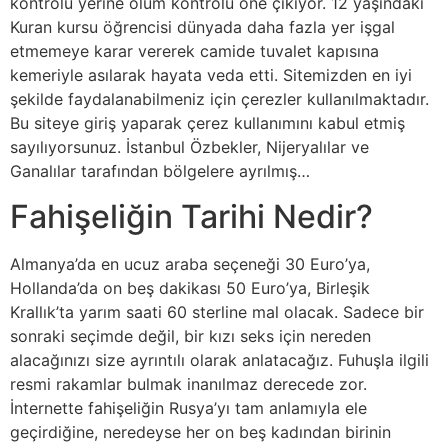
kontrolü yerine ölüm kontrolü öne çıkıyor. 12 yaşındaki
Kuran kursu öğrencisi dünyada daha fazla yer işgal
etmemeye karar vererek camide tuvalet kapısına
kemeriyle asılarak hayata veda etti. Sitemizden en iyi
şekilde faydalanabilmeniz için çerezler kullanılmaktadır.
Bu siteye giriş yaparak çerez kullanımını kabul etmiş
sayılıyorsunuz. İstanbul Özbekler, Nijeryalılar ve
Ganalılar tarafından bölgelere ayrılmış…
Fahişeliğin Tarihi Nedir?
Almanya’da en ucuz araba seçeneği 30 Euro’ya,
Hollanda’da on beş dakikası 50 Euro’ya, Birleşik
Krallık’ta yarım saati 60 sterline mal olacak. Sadece bir
sonraki seçimde değil, bir kızı seks için nereden
alacağınızı size ayrıntılı olarak anlatacağız. Fuhuşla ilgili
resmi rakamlar bulmak inanılmaz derecede zor.
İnternette fahişeliğin Rusya’yı tam anlamıyla ele
geçirdiğine, neredeyse her on beş kadından birinin