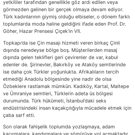
yetkililer tarafından genellikle göz ardı edilen veya
görmezden gelinen bir gerçek olmaya devam ediyor.
Türk kadınlarının giymiş olduğu elbiseler, o dönem farklı
toplumlarda moda haline geldiğini ifade eden Prof. Dr.
Göher, Hazar Prensesi Çiçek’in VII.
Topkapı’da ise Çin masajı hizmeti veren birkaç Çinli
dışında neredeyse bölge boş. Müşterilerden masaj
dışında gelen teklifleri geri çevirenler de var, kabul
edenler de. Şirinevler, Bakırköy ve Ataköy semtlerinde
ise daha çok Türkler yoğunlukta. Afrikalıların tercih
etmediği Anadolu bölgesinde yine nadir de olsa
Özbeklere rastlamak mümkün. Kadıköy, Kartal, Maltepe
ve Ümraniye semtleri, Türklerin adeta üs bölgesi
durumunda. Türk hükümeti, İstanbul’daki seks
endüstrisindeki insan kaçakçılığıyla mücadele etmek için
çaba sarf etti.
Son olarak fahişelik toplumda yozlaşmaya, adam
kaçırmalara, kandırmalara ve sömürüye yol açmaktadır.