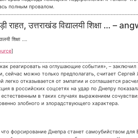
ась полным провалом.
ं को बड़ी राहत, उत्तराखंड विद्यालयी शिक्षा … –
द्यालयी शिक्षा ….
ource
]
 как реагировать на оглушающие события», – заключил
, сейчас можно только предполагать, считает Сергей 
й легко отказывается от эмпатии и соглашается расчел
ция в российских соцсетях на удар по Днепру показала
не естественным в таких случаях выражением сочувств
овенно злобного и злорадствующего характера.
 что форсирование Днепра станет самоубийством для В