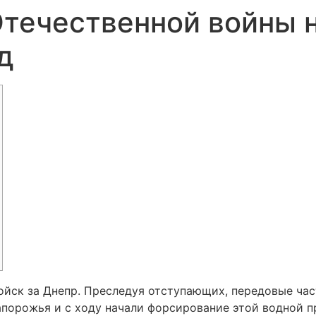
Отечественной войны 
д
войск за Днепр. Преследуя отступающих, передовые ча
по­рожья и с ходу начали форсирование этой водной п