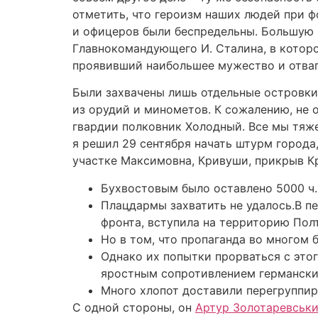
отметить, что героизм наших людей при 
и офицеров были беспредельны. Большую р
Главнокомандующего И. Сталина, в которо
проявивший наибольшее мужество и отвагу
Были захвачены лишь отдельные островки 
из орудий и минометов. К сожалению, не о
гвардии полковник Холодный. Все мы тяже
я решил 29 сентября начать штурм города
участке Максимовна, Кривуши, прикрыв К
Бухвостовым было оставлено 5000 ч.
Плацдармы захватить не удалось.В пе
фронта, вступила на территорию Пол
Но в том, что пропаганда во многом 
Однако их попытки прорваться с это
яростным сопротивлением германских
Много хлопот доставили перегруппир
С одной стороны, он
Артур Золотаревськ