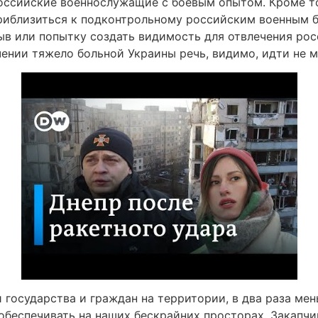
оссийские военнослужащие с боевым опытом. Кроме то
иблизиться к подконтрольному российским военным бе
в или попытку создать видимость для отвлечения росс
ении тяжело больной Украины речь, видимо, идти не м
 государства и граждан на территории, в два раза ме
обеспечивать на наших бескрайних просторах. Закапчив