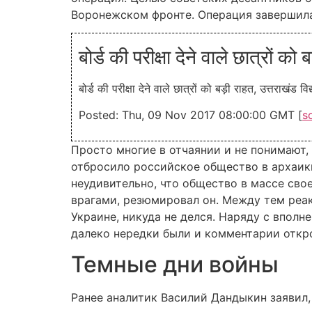
Воронежском фронте. Операция завершил
बोर्ड की परीक्षा देने वाले छात्रो
बोर्ड की परीक्षा देने वाले छात्रों को बड़ी राहत, उत्तराखंड वि
Posted: Thu, 09 Nov 2017 08:00:00 GMT [
s
Просто многие в отчаянии и не понимают,
отбросило российское общество в архаики
неудивительно, что общество в массе свое
врагами, резюмировал он. Между тем реак
Украине, никуда не делся. Наряду с впол
далеко нередки были и комментарии откр
Темные дни войны
Ранее аналитик Василий Дандыкин заявил,