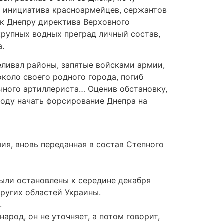
и инициатива красноармейцев, сержантов
 к Днепру директива Верховного
крупных водных преград личный состав,
а.
еливал районы, запятые войсками армии,
около своего родного города, погиб
чного артиллериста… Оценив обстановку,
ходу начать форсирование Днепра на
ия, вновь переданная в состав Степного
ыли остановлены к середине декабря
ругих областей Украи­ны.
.
народ, он не уточняет, а потом говорит,