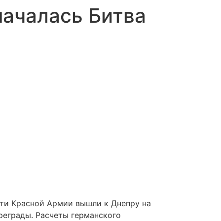
началась Битва
сти Красной Армии вы­шли к Днепру на
реграды. Расчеты германского