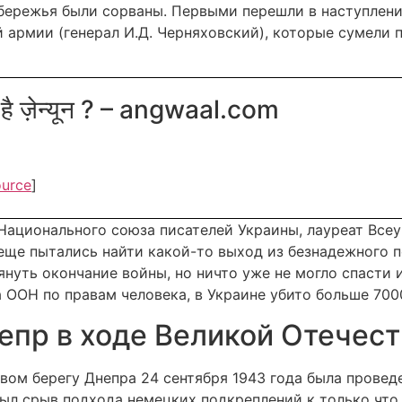
бережья были сорваны. Первыми перешли в наступлени
 армии (генерал И.Д. Черняховский), которые сумели 
 है ज़ेन्यून ? – angwaal.com
ource
]
Национального союза писателей Украины, лауреат Все
еще пытались найти какой-то выход из безнадежного 
януть окончание войны, но ничто уже не могло спасти 
ООН по правам человека, в Украине убито больше 7000
непр в ходе Великой Отечес
вом берегу Днепра 24 сентября 1943 года была прове
был срыв подхода немецких подкреплений к только чт