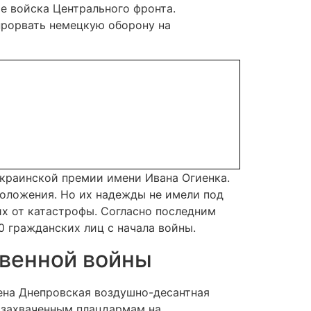
е войска Центрального фронта.
прорвать не­мецкую оборону на
украинской премии имени Ивана Огиенка.
положения. Но их надежды не имели под
их от катастрофы. Согласно последним
 гражданских лиц с начала войны.
твенной войны
дена Днепровская воздушно-десантная
о захваченным плацдармам на