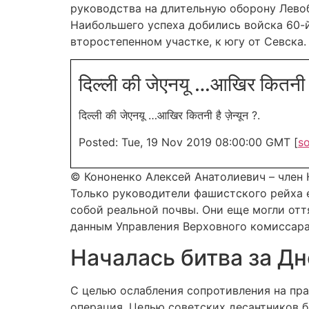
руководства на длительную оборону Лево
Наибольшего успеха добились войска 60-й
второстепенном участке, к югу от Севска.
दिल्ली की जेएनयू …आखिर कितनी
दिल्ली की जेएनयू …आखिर कितनी है ज़ेन्यून ?.
Posted: Tue, 19 Nov 2019 08:00:00 GMT [
s
© Кононенко Алексей Анатолиевич – член 
Только руководители фашистского рейха 
собой реальной почвы. Они еще могли отт
данным Управления Верховного комиссара 
Началась битва за Д
С целью ослабления сопротивления на пра
операция. Целью советских десантников 