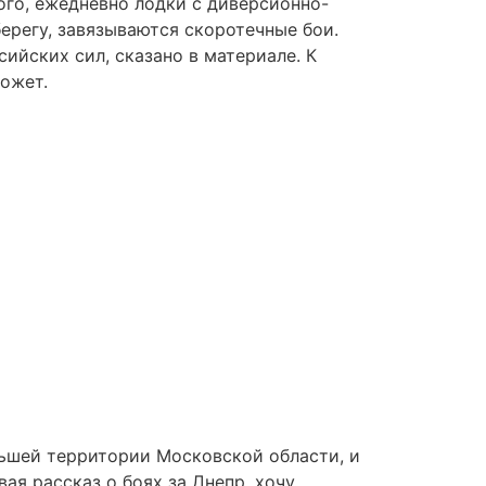
го, ежедневно лодки с диверсионно-
регу, завязываются скоротечные бои.
ийских сил, сказано в материале. К
ожет.
ньшей территории Московской области, и
ая рассказ о боях за Днепр, хочу