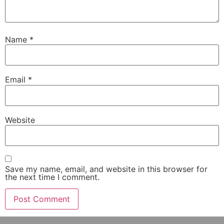
Name
*
Email
*
Website
Save my name, email, and website in this browser for
the next time I comment.