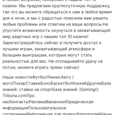
казино. Мы предлагаем круглосуточную поддержку,
так что вы можете обращаться к нам в любое время
дня и ночи, и мы с радостью поможем вам решить
любые проблемы или ответим на ваши вопросы.Не
упустите возможность окунуться в захватывающий
мир азартных игр с нашим топ 10 казино!
Зарегистрируйтесь сейчас и получите доступ к
лучшим играм, захватывающей атмосфере и
большим выигрышам, которые могут стать
реальностью для вас. Не откладывайте удачу на
потом, начните играть прямо сейчас!
Наши новостиФутболТеннисАвто /
мотоПокерСтавкиБоксБаскетболХоккейДругиеБаза
знаний: ставки на спортБаза знаний: iGamingО
Tribuna.comПро
насКонтактыРекламаВакансииЮридическая
информацияПользовательское
соглашениеИнформация для правообладателейНаши