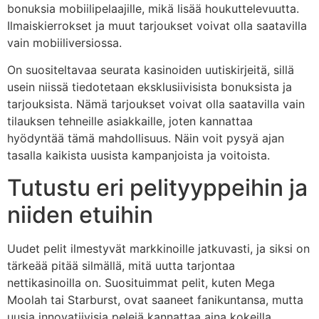
bonuksia mobiilipelaajille, mikä lisää houkuttelevuutta.
Ilmaiskierrokset ja muut tarjoukset voivat olla saatavilla
vain mobiiliversiossa.
On suositeltavaa seurata kasinoiden uutiskirjeitä, sillä
usein niissä tiedotetaan eksklusiivisista bonuksista ja
tarjouksista. Nämä tarjoukset voivat olla saatavilla vain
tilauksen tehneille asiakkaille, joten kannattaa
hyödyntää tämä mahdollisuus. Näin voit pysyä ajan
tasalla kaikista uusista kampanjoista ja voitoista.
Tutustu eri pelityyppeihin ja
niiden etuihin
Uudet pelit ilmestyvät markkinoille jatkuvasti, ja siksi on
tärkeää pitää silmällä, mitä uutta tarjontaa
nettikasinoilla on. Suosituimmat pelit, kuten Mega
Moolah tai Starburst, ovat saaneet fanikuntansa, mutta
uusia innovatiivisia pelejä kannattaa aina kokeilla.