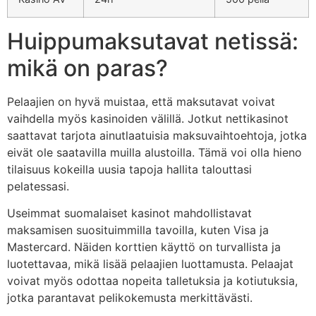
Huippumaksutavat netissä:
mikä on paras?
Pelaajien on hyvä muistaa, että maksutavat voivat
vaihdella myös kasinoiden välillä. Jotkut nettikasinot
saattavat tarjota ainutlaatuisia maksuvaihtoehtoja, jotka
eivät ole saatavilla muilla alustoilla. Tämä voi olla hieno
tilaisuus kokeilla uusia tapoja hallita talouttasi
pelatessasi.
Useimmat suomalaiset kasinot mahdollistavat
maksamisen suosituimmilla tavoilla, kuten Visa ja
Mastercard. Näiden korttien käyttö on turvallista ja
luotettavaa, mikä lisää pelaajien luottamusta. Pelaajat
voivat myös odottaa nopeita talletuksia ja kotiutuksia,
jotka parantavat pelikokemusta merkittävästi.