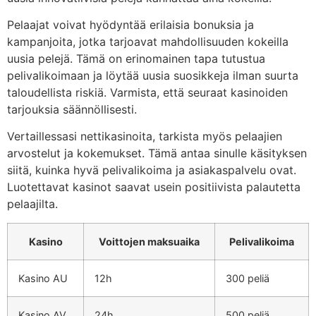
Pelaajat voivat hyödyntää erilaisia bonuksia ja
kampanjoita, jotka tarjoavat mahdollisuuden kokeilla
uusia pelejä. Tämä on erinomainen tapa tutustua
pelivalikoimaan ja löytää uusia suosikkeja ilman suurta
taloudellista riskiä. Varmista, että seuraat kasinoiden
tarjouksia säännöllisesti.
Vertaillessasi nettikasinoita, tarkista myös pelaajien
arvostelut ja kokemukset. Tämä antaa sinulle käsityksen
siitä, kuinka hyvä pelivalikoima ja asiakaspalvelu ovat.
Luotettavat kasinot saavat usein positiivista palautetta
pelaajilta.
Kasino
Voittojen maksuaika
Pelivalikoima
Kasino AU
12h
300 peliä
Kasino AV
24h
500 peliä