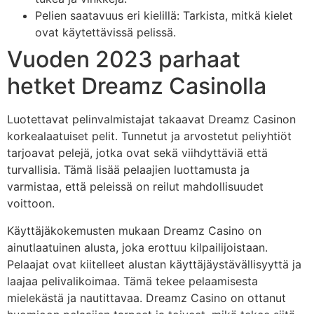
Pelien saatavuus eri kielillä: Tarkista, mitkä kielet
ovat käytettävissä pelissä.
Vuoden 2023 parhaat
hetket Dreamz Casinolla
Luotettavat pelinvalmistajat takaavat Dreamz Casinon
korkealaatuiset pelit. Tunnetut ja arvostetut peliyhtiöt
tarjoavat pelejä, jotka ovat sekä viihdyttäviä että
turvallisia. Tämä lisää pelaajien luottamusta ja
varmistaa, että peleissä on reilut mahdollisuudet
voittoon.
Käyttäjäkokemusten mukaan Dreamz Casino on
ainutlaatuinen alusta, joka erottuu kilpailijoistaan.
Pelaajat ovat kiitelleet alustan käyttäjäystävällisyyttä ja
laajaa pelivalikoimaa. Tämä tekee pelaamisesta
mielekästä ja nautittavaa. Dreamz Casino on ottanut