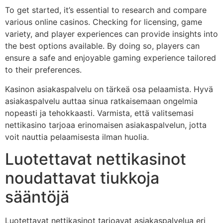
To get started, it’s essential to research and compare
various online casinos. Checking for licensing, game
variety, and player experiences can provide insights into
the best options available. By doing so, players can
ensure a safe and enjoyable gaming experience tailored
to their preferences.
Kasinon asiakaspalvelu on tärkeä osa pelaamista. Hyvä
asiakaspalvelu auttaa sinua ratkaisemaan ongelmia
nopeasti ja tehokkaasti. Varmista, että valitsemasi
nettikasino tarjoaa erinomaisen asiakaspalvelun, jotta
voit nauttia pelaamisesta ilman huolia.
Luotettavat nettikasinot
noudattavat tiukkoja
sääntöjä
Luotettavat nettikasinot tarjoavat asiakaspalvelua eri