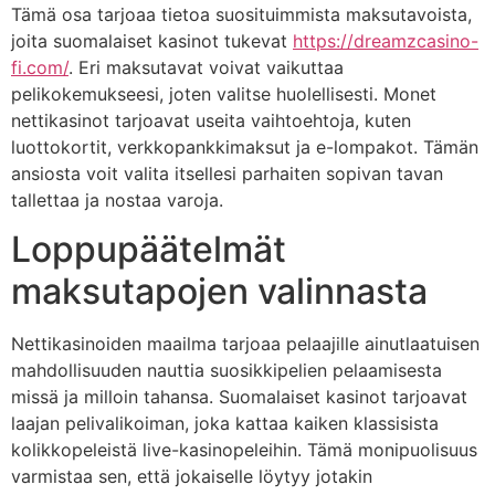
Tämä osa tarjoaa tietoa suosituimmista maksutavoista,
joita suomalaiset kasinot tukevat
https://dreamzcasino-
fi.com/
. Eri maksutavat voivat vaikuttaa
pelikokemukseesi, joten valitse huolellisesti. Monet
nettikasinot tarjoavat useita vaihtoehtoja, kuten
luottokortit, verkkopankkimaksut ja e-lompakot. Tämän
ansiosta voit valita itsellesi parhaiten sopivan tavan
tallettaa ja nostaa varoja.
Loppupäätelmät
maksutapojen valinnasta
Nettikasinoiden maailma tarjoaa pelaajille ainutlaatuisen
mahdollisuuden nauttia suosikkipelien pelaamisesta
missä ja milloin tahansa. Suomalaiset kasinot tarjoavat
laajan pelivalikoiman, joka kattaa kaiken klassisista
kolikkopeleistä live-kasinopeleihin. Tämä monipuolisuus
varmistaa sen, että jokaiselle löytyy jotakin