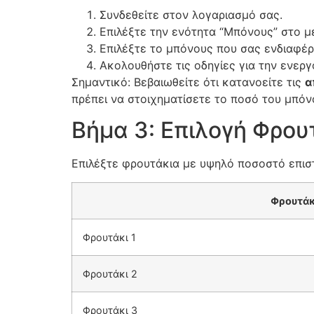
Συνδεθείτε στον λογαριασμό σας.
Επιλέξτε την ενότητα “Μπόνους” στο μ
Επιλέξτε το μπόνους που σας ενδιαφέρ
Ακολουθήστε τις οδηγίες για την ενερ
Σημαντικό: Βεβαιωθείτε ότι κατανοείτε τις
α
πρέπει να στοιχηματίσετε το ποσό του μπό
Βήμα 3: Επιλογή Φρο
Επιλέξτε φρουτάκια με υψηλό ποσοστό επισ
Φρουτάκ
Φρουτάκι 1
Φρουτάκι 2
Φρουτάκι 3