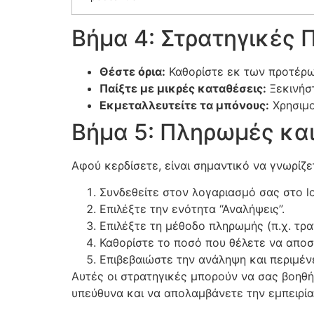
Βήμα 4: Στρατηγικές Π
Θέστε όρια:
Καθορίστε εκ των προτέρων
Παίξτε με μικρές καταθέσεις:
Ξεκινήστ
Εκμεταλλευτείτε τα μπόνους:
Χρησιμο
Βήμα 5: Πληρωμές κα
Αφού κερδίσετε, είναι σημαντικό να γνωρί
Συνδεθείτε στον λογαριασμό σας στο lo
Επιλέξτε την ενότητα “Αναλήψεις”.
Επιλέξτε τη μέθοδο πληρωμής (π.χ. τρα
Καθορίστε το ποσό που θέλετε να αποσ
Επιβεβαιώστε την ανάληψη και περιμέν
Αυτές οι στρατηγικές μπορούν να σας βοηθήσ
υπεύθυνα και να απολαμβάνετε την εμπειρία