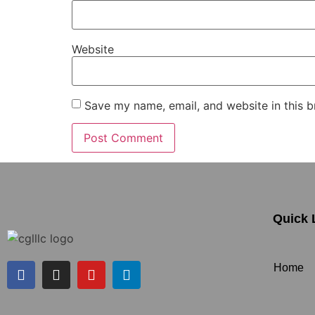
Website
Save my name, email, and website in this b
Quick 
Home