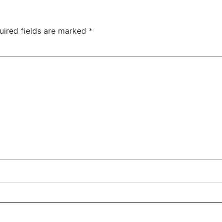
uired fields are marked
*