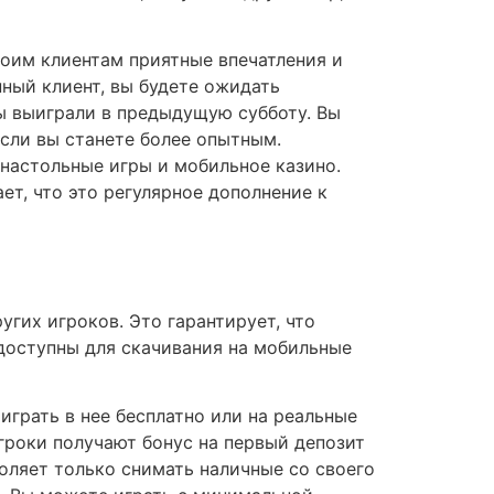
воим клиентам приятные впечатления и
нный клиент, вы будете ожидать
вы выиграли в предыдущую субботу. Вы
если вы станете более опытным.
 настольные игры и мобильное казино.
ет, что это регулярное дополнение к
гих игроков. Это гарантирует, что
доступны для скачивания на мобильные
играть в нее бесплатно или на реальные
гроки получают бонус на первый депозит
воляет только снимать наличные со своего