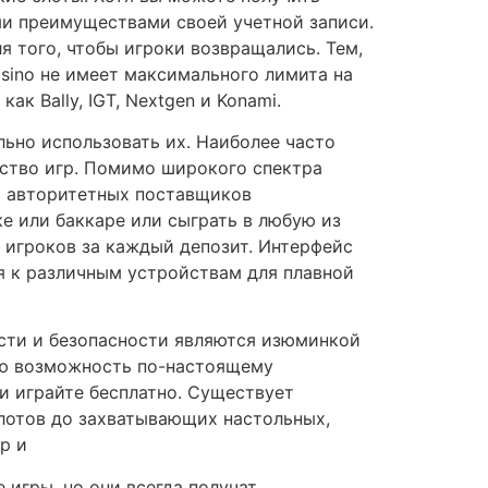
еми преимуществами своей учетной записи.
 того, чтобы игроки возвращались. Тем,
asino не имеет максимального лимита на
 Bally, IGT, Nextgen и Konami.
ьно использовать их. Наиболее часто
ство игр. Помимо широкого спектра
гих авторитетных поставщиков
ке или баккаре или сыграть в любую из
х игроков за каждый депозит. Интерфейс
я к различным устройствам для плавной
ости и безопасности являются изюминкой
ную возможность по-настоящему
 и играйте бесплатно. Существует
слотов до захватывающих настольных,
р и
 игры, но они всегда получат