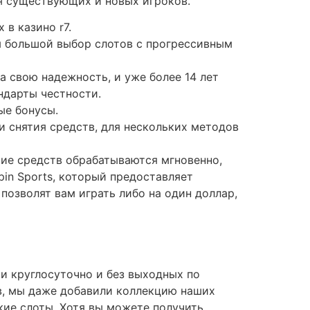
ля существующих и новых игроков.
в казино r7.
м большой выбор слотов с прогрессивным
а свою надежность, и уже более 14 лет
ндарты честности.
ые бонусы.
и снятия средств, для нескольких методов
тие средств обрабатываются мгновенно,
in Sports, который предоставляет
позволят вам играть либо на один доллар,
и круглосуточно и без выходных по
ов, мы даже добавили коллекцию наших
кие слоты. Хотя вы можете получить