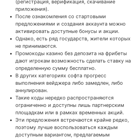
(регистрация, верификация, скачивание
приложения).
После ознакомления со стартовыми
предложениями и создания аккаунта можно
активировать доступные бонусы и акции.
Однако, есть ряд государств, жители которых
не принимаются.
Промокоды казино без депозита на фрибеты
дают игрокам возможность сделать ставку на
определенную сумму бесплатно.
В других категориях софта прогресс
выполнения вейджера либо замедлен, либо
аннулирован.
Такие коды нередко распространяются
ограниченно и доступны лишь партнерским
площадкам или в рамках временных акций.
Эти предложения встречаются крайне редко,
поэтому лучше воспользоваться каждым
доступным вариантом, предлагаемым