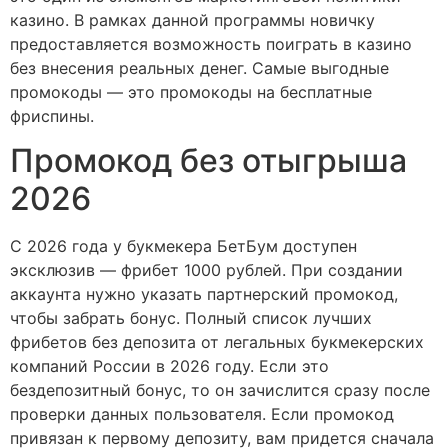
казино. В рамках данной программы новичку
предоставляется возможность поиграть в казино
без внесения реальных денег. Самые выгодные
промокоды — это промокоды на бесплатные
фриспины.
Промокод без отыгрыша
2026
C 2026 года у букмекера БетБум доступен
эксклюзив — фрибет 1000 рублей. При создании
аккаунта нужно указать партнерский промокод,
чтобы забрать бонус. Полный список лучших
фрибетов без депозита от легальных букмекерских
компаний России в 2026 году. Если это
бездепозитный бонус, то он зачислится сразу после
проверки данных пользователя. Если промокод
привязан к первому депозиту, вам придется сначала