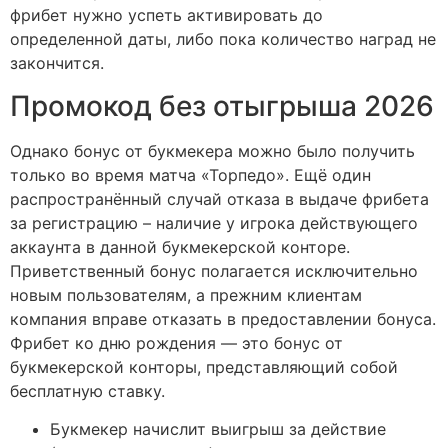
фрибет нужно успеть активировать до
определенной даты, либо пока количество наград не
закончится.
Промокод без отыгрыша 2026
Однако бонус от букмекера можно было получить
только во время матча «Торпедо». Ещё один
распространённый случай отказа в выдаче фрибета
за регистрацию – наличие у игрока действующего
аккаунта в данной букмекерской конторе.
Приветственный бонус полагается исключительно
новым пользователям, а прежним клиентам
компания вправе отказать в предоставлении бонуса.
Фрибет ко дню рождения — это бонус от
букмекерской конторы, представляющий собой
бесплатную ставку.
Букмекер начислит выигрыш за действие