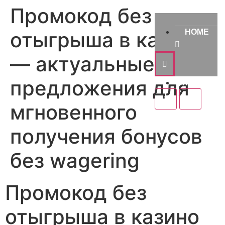
Промокод без
отыгрыша в казино
HOME
— актуальные
предложения для
Home
мгновенного
получения бонусов
без wagering
Промокод без
отыгрыша в казино