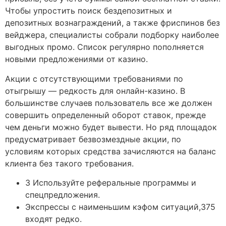
Чтобы упростить поиск бездепозитных и
депозитных вознаграждений, а также фриспинов без
вейджера, специалисты собрали подборку наиболее
выгодных промо. Список регулярно пополняется
новыми предложениями от казино.
Акции с отсутствующими требованиями по
отыгрышу — редкость для онлайн-казино. В
большинстве случаев пользователь все же должен
совершить определенный оборот ставок, прежде
чем деньги можно будет вывести. Но ряд площадок
предусматривает безвозмездные акции, по
условиям которых средства зачисляются на баланс
клиента без такого требования.
3 Используйте реферальные программы и
спецпредложения.
Экспрессы с наименьшим кэфом ситуаций,375
входят редко.