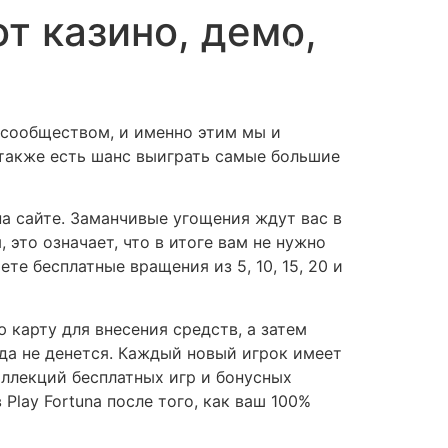
от казино, демо,
м сообществом, и именно этим мы и
 также есть шанс выиграть самые большие
на сайте. Заманчивые угощения ждут вас в
это означает, что в итоге вам не нужно
е бесплатные вращения из 5, 10, 15, 20 и
 карту для внесения средств, а затем
уда не денется. Каждый новый игрок имеет
оллекций бесплатных игр и бонусных
Play Fortuna после того, как ваш 100%