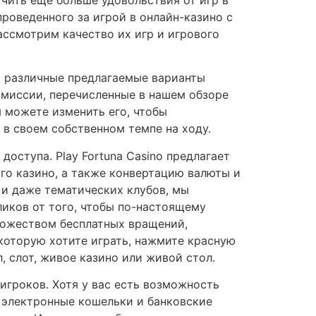
проведенного за игрой в онлайн-казино с
ссмотрим качество их игр и игрового
а различные предлагаемые варианты
Комиссии, перечисленные в нашем обзоре
ы можете изменить его, чтобы
 в своем собственном темпе на ходу.
оступа. Play Fortuna Casino предлагает
го казино, а также конвертацию валюты и
 и даже тематических клубов, мы
ликов от того, чтобы по-настоящему
множеством бесплатных вращений,
 которую хотите играть, нажмите красную
, слот, живое казино или живой стол.
 игроков. Хотя у вас есть возможность
я электронные кошельки и банковские