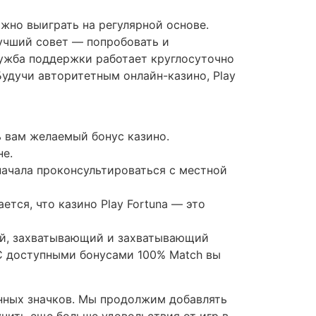
жно выиграть на регулярной основе.
Лучший совет — попробовать и
лужба поддержки работает круглосуточно
Будучи авторитетным онлайн-казино, Play
ь вам желаемый бонус казино.
не.
сначала проконсультироваться с местной
ется, что казино Play Fortuna — это
ый, захватывающий и захватывающий
 С доступными бонусами 100% Match вы
нных значков. Мы продолжим добавлять
учить еще больше удовольствия от игр в