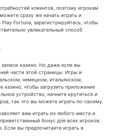
отребностей клиентов, поэтому игрокам
 можете сразу же начать играть и
Play Fortuna, зарегистрируйтесь, чтобы
йствительно увлекательный способ
т
 записи казино. Но даже если вы
хней части этой страницы. Игры и
альском, немецком, итальянском,
ое казино, чтобы загрузить приложение
ильное устройство, начните крутиться и
ров, так что вы можете играть по-своему.
озволяет вам играть из любого места и
% приветственный бонус для всех игроков.
е. Если вы предпочитаете играть в