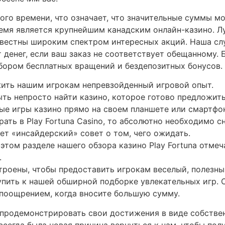
ого времени, что означает, что значительные суммы мо
время является крупнейшим канадским онлайн-казино. 
 известны широким спектром интересных акций. Наша с
 денег, если ваш заказ не соответствует обещанному. 
бором бесплатных вращений и бездепозитных бонусов.
жить нашим игрокам непревзойденный игровой опыт.
быть непросто найти казино, которое готово предложит
ые игры казино прямо на своем планшете или смартфо
рать в Play Fortuna Casino, то абсолютно необходимо 
дет «инсайдерский» совет о том, чего ожидать.
этом разделе нашего обзора казино Play Fortuna отмеча
.
троены, чтобы предоставить игрокам веселый, полезн
упить к нашей обширной подборке увлекательных игр.
поощрением, когда вносите большую сумму.
продемонстрировать свои достижения в виде собстве
всегда была новая причина вернуться к нам, чтобы пол