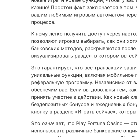
казино! Простой факт заключается в том, 
вашим любимым игровым автоматом перед 
процесса.
К нему легко получить доступ через нас
позволяют игрокам выбирать, как они хот
банковских методов, раскрываются после 
визуализировать раздел, в котором вы се
Это гарантирует, что все транзакции защи
уникальные функции, включая мобильное п
реферальную программу. Независимо от ва
обеспечим вас. Если вы довольны тем, как
принять участие в действии. Как новый к
бездепозитных бонусов и ежедневных бону
кнопку в разделе «Играть сейчас», которы
Это означает, что Play Fortuna Casino — 
использовать различные банковские опции