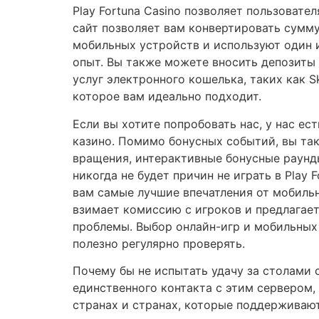
Play Fortuna Casino позволяет пользовате
сайт позволяет вам конвертировать сумм
мобильных устройств и используют один 
опыт. Вы также можете вносить депозиты 
услуг электронного кошелька, таких как Sk
которое вам идеально подходит.
Если вы хотите попробовать нас, у нас е
казино. Помимо бонусных событий, вы та
вращения, интерактивные бонусные раунды
никогда не будет причин не играть в Play 
вам самые лучшие впечатления от мобильн
взимает комиссию с игроков и предлагает
проблемы. Выбор онлайн-игр и мобильных 
полезно регулярно проверять.
Почему бы не испытать удачу за столами 
единственного контакта с этим сервером,
странах и странах, которые поддерживают