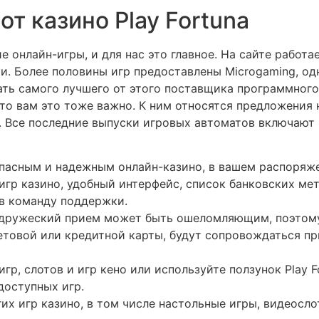
от казино Play Fortuna
е онлайн-игры, и для нас это главное. На сайте работ
тки. Более половины игр предоставлены Microgaming, о
ть самого лучшего от этого поставщика программного 
что вам это тоже важно. К ним относятся предложения 
е. Все последние выпуски игровых автоматов включают
зопасным и надежным онлайн-казино, в вашем распоряж
игр казино, удобный интерфейс, список банковских мет
ов команду поддержки.
же дружеский прием может быть ошеломляющим, поэтому
етовой или кредитной карты, будут сопровождаться п
р, слотов и игр кено или используйте ползунок Play F
доступных игр.
их игр казино, в том числе настольные игры, видеосло