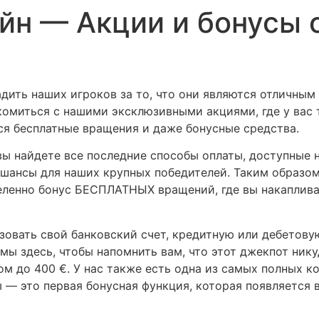
айн — Акции и бонусы 
радить наших игроков за то, что они являются отличны
акомиться с нашими эксклюзивными акциями, где у вас
ся бесплатные вращения и даже бонусные средства.
 вы найдете все последние способы оплаты, доступные 
шансы для наших крупных победителей. Таким образом, 
еленно бонус БЕСПЛАТНЫХ вращений, где вы накапливает
зовать свой банковский счет, кредитную или дебетовую
 мы здесь, чтобы напомнить вам, что этот джекпот ник
м до 400 €. У нас также есть одна из самых полных к
— это первая бонусная функция, которая появляется в 