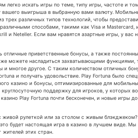
лям легко искать игры по теме, типу игры, частоте и т
у вашего выигрыша в выбранную вами валюту. Мобильн
из трех различных типов технологий, чтобы предостав
различными способами, такими как Visa и Mastercard,
rill и Neteller. Если вам нравятся азартные игры, у вас
сть отличные приветственные бонусы, а также постоянн
кже можете насладиться захватывающими функциями, 
 и многое другое. С таким количеством отличных бон
Fortuna и получать удовольствие. Play Fortuna было сп
ого казино и бонусы, оптимизированные для мобильных 
 круглосуточную поддержку для игроков, у которых в
казино Play Fortuna почти бесконечен, и новые игры д
с живой рулеткой или за столом с живым блэкджеком?
 это будет настоящая игра в казино в лучшем виде. Мы
 жителей этих стран.