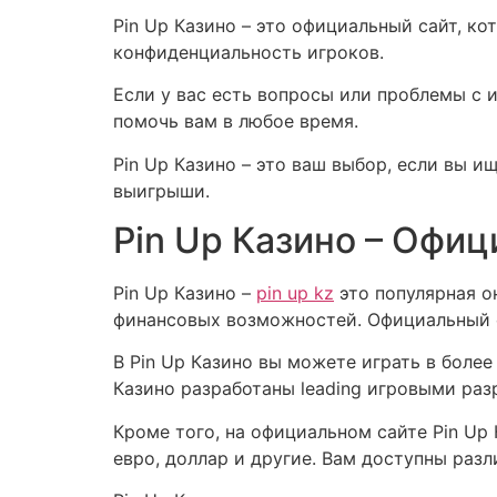
Pin Up Казино – это официальный сайт, к
конфиденциальность игроков.
Если у вас есть вопросы или проблемы с 
помочь вам в любое время.
Pin Up Казино – это ваш выбор, если вы 
выигрыши.
Pin Up Казино – Офиц
Pin Up Казино –
pin up kz
это популярная о
финансовых возможностей. Официальный са
В Pin Up Казино вы можете играть в более 
Казино разработаны leading игровыми раз
Кроме того, на официальном сайте Pin Up
евро, доллар и другие. Вам доступны раз