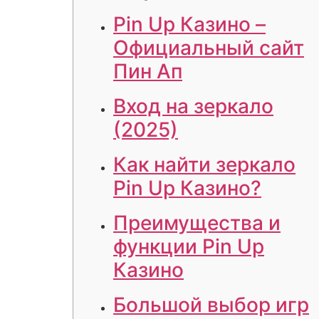
Pin Up Казино –
Официальный сайт
Пин Ап
Вход на зеркало
(2025)
Как найти зеркало
Pin Up Казино?
Преимущества и
функции Pin Up
Казино
Большой выбор игр