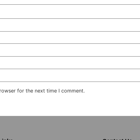
rowser for the next time I comment.