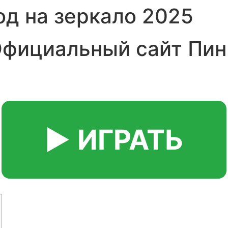
ход на зеркало 2025
Официальный сайт Пин
▶️ ИГРАТЬ