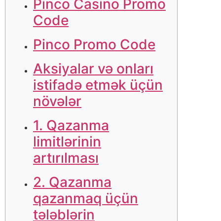
Pinco Casino Promo
Code
Pinco Promo Code
Aksiyalar və onları
istifadə etmək üçün
növələr
1. Qazanma
limitlərinin
artırılması
2. Qazanma
qazanmaq üçün
tələblərin