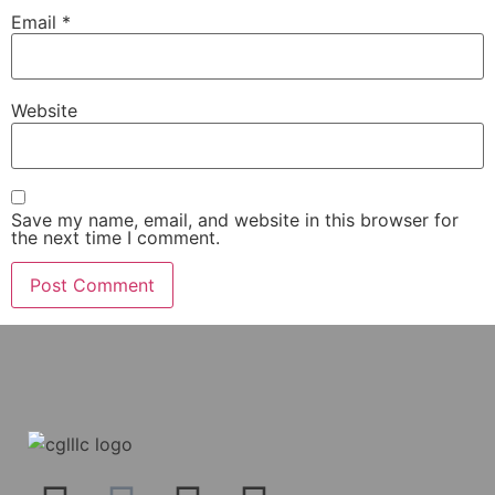
Email
*
Website
Save my name, email, and website in this browser for
the next time I comment.