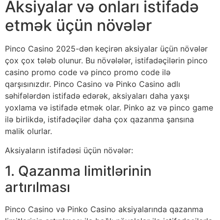
Aksiyalar və onları istifadə
etmək üçün növələr
Pinco Casino 2025-dən keçirən aksiyalar üçün növələr
çox çox tələb olunur. Bu növələlər, istifadəçilərin pinco
casino promo code və pinco promo code ilə
qarşısınızdır. Pinco Casino və Pinko Casino adlı
səhifələrdən istifadə edərək, aksiyaları daha yaxşı
yoxlama və istifadə etmək olar. Pinko az və pinco game
ilə birlikdə, istifadəçilər daha çox qazanma şansına
malik olurlar.
Aksiyaların istifadəsi üçün növələr:
1. Qazanma limitlərinin
artırılması
Pinco Casino və Pinko Casino aksiyalarında qazanma