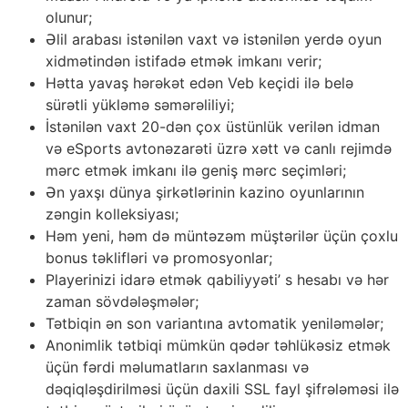
olunur;
Əlil arabası istənilən vaxt və istənilən yerdə oyun
xidmətindən istifadə etmək imkanı verir;
Hətta yavaş hərəkət edən Veb keçidi ilə belə
sürətli yükləmə səmərəliliyi;
İstənilən vaxt 20-dən çox üstünlük verilən idman
və eSports avtonəzarəti üzrə xətt və canlı rejimdə
mərc etmək imkanı ilə geniş mərc seçimləri;
Ən yaxşı dünya şirkətlərinin kazino oyunlarının
zəngin kolleksiyası;
Həm yeni, həm də müntəzəm müştərilər üçün çoxlu
bonus təklifləri və promosyonlar;
Playerinizi idarə etmək qabiliyyəti’ s hesabı və hər
zaman sövdələşmələr;
Tətbiqin ən son variantına avtomatik yeniləmələr;
Anonimlik tətbiqi mümkün qədər təhlükəsiz etmək
üçün fərdi məlumatların saxlanması və
dəqiqləşdirilməsi üçün daxili SSL fayl şifrələməsi ilə