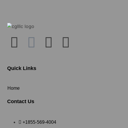
Quick Links
Home
Contact Us
+1855-569-4004