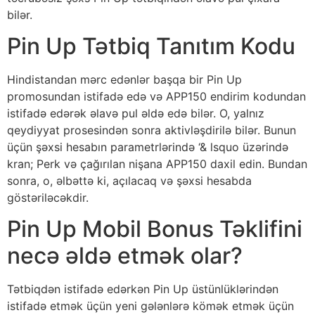
bilər.
Pin Up Tətbiq Tanıtım Kodu
Hindistandan mərc edənlər başqa bir Pin Up
promosundan istifadə edə və APP150 endirim kodundan
istifadə edərək əlavə pul əldə edə bilər. O, yalnız
qeydiyyat prosesindən sonra aktivləşdirilə bilər. Bunun
üçün şəxsi hesabın parametrlərində ‘& lsquo üzərində
kran; Perk və çağırılan nişana APP150 daxil edin. Bundan
sonra, o, əlbəttə ki, açılacaq və şəxsi hesabda
göstəriləcəkdir.
Pin Up Mobil Bonus Təklifini
necə əldə etmək olar?
Tətbiqdən istifadə edərkən Pin Up üstünlüklərindən
istifadə etmək üçün yeni gələnlərə kömək etmək üçün