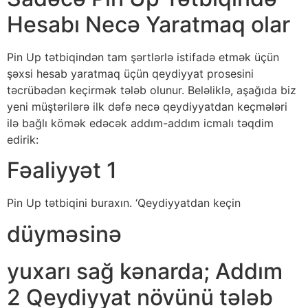
Hesabı Necə Yaratmaq olar
Pin Up tətbiqindən tam şərtlərlə istifadə etmək üçün
şəxsi hesab yaratmaq üçün qeydiyyat prosesini
təcrübədən keçirmək tələb olunur. Beləliklə, aşağıda biz
yeni müştərilərə ilk dəfə necə qeydiyyatdan keçmələri
ilə bağlı kömək edəcək addım-addım icmalı təqdim
edirik:
Fəaliyyət 1
Pin Up tətbiqini buraxın. ‘Qeydiyyatdan keçin
düyməsinə
yuxarı sağ kənarda; Addım
2 Qeydiyyat növünü tələb