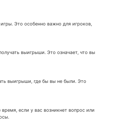
 игры. Это особенно важно для игроков,
получать выигрыши. Это означает, что вы
ать выигрыши, где бы вы не были. Это
 время, если у вас возникнет вопрос или
осы.