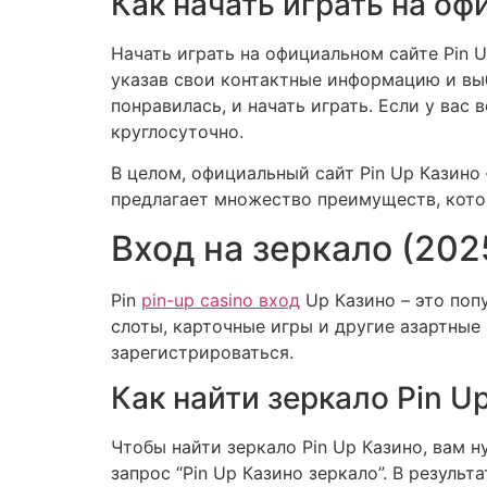
Как начать играть на оф
Начать играть на официальном сайте Pin 
указав свои контактные информацию и выб
понравилась, и начать играть. Если у вас
круглосуточно.
В целом, официальный сайт Pin Up Казино
предлагает множество преимуществ, кото
Вход на зеркало (202
Pin
pin-up casino вход
Up Казино – это поп
слоты, карточные игры и другие азартные 
зарегистрироваться.
Как найти зеркало Pin U
Чтобы найти зеркало Pin Up Казино, вам 
запрос “Pin Up Казино зеркало”. В резуль