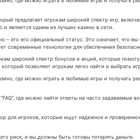
зино, где можно играть в любимые игры и получать ре
торый предлагает игрокам широкий спектр игр, включая
 и является одним из лучших казино в сети.
но – это его официальный статус. Это означает, что в
ует современные технологии для обеспечения безопасн
рокам широкий спектр бонусов и акций, которые помогу
 который позволяет игрокам легко найти и выбрать игр
зино, где можно играть в любимые игры и получать ре
л “FAQ”, где можно найти ответы на часто задаваемые 
ыбор для игроков, которые ищут надежное и проверенно
 это риск, и вы должны быть готовы потерять деньги.