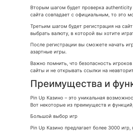
Вторым шагом будет проверка authenticity
сайта совпадает с официальным, то это мо
Третьим шагом будет регистрация на сайт
выбрать валюту, в которой вы хотите игра
После регистрации вы сможете начать игр
азартные игры.
Важно помнить, что безопасность игроков
сайты и не открывать ссылки на неавтори
Преимущества и функ
Pin Up Казино – это уникальная возможнос
Вот некоторые из преимуществ и функций,
Большой выбор игр
Pin Up Казино предлагает более 3000 игр, 