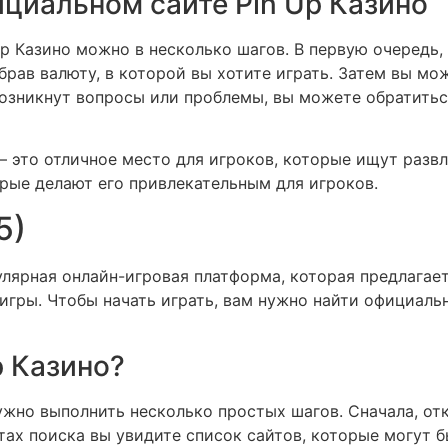
ициальном сайте Pin Up Казино
Up Казино можно в несколько шагов. В первую очередь,
рав валюту, в которой вы хотите играть. Затем вы мож
 возникнут вопросы или проблемы, вы можете обратить
 – это отличное место для игроков, которые ищут раз
рые делают его привлекательным для игроков.
5)
улярная онлайн-игровая платформа, которая предлагае
игры. Чтобы начать играть, вам нужно найти официальн
p Казино?
нужно выполнить несколько простых шагов. Сначала, от
татах поиска вы увидите список сайтов, которые могут б