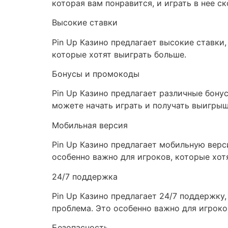
которая вам понравится, и играть в нее ск
Высокие ставки
Pin Up Казино предлагает высокие ставки,
которые хотят выиграть больше.
Бонусы и промокоды
Pin Up Казино предлагает различные бону
можете начать играть и получать выигрыши
Мобильная версия
Pin Up Казино предлагает мобильную верси
особенно важно для игроков, которые хотя
24/7 поддержка
Pin Up Казино предлагает 24/7 поддержку,
проблема. Это особенно важно для игроков
Безопасность