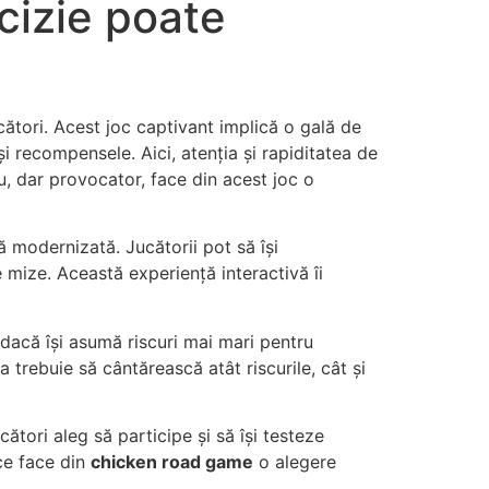
cizie poate
cători. Acest joc captivant implică o gală de
și recompensele. Aici, atenția și rapiditatea de
u, dar provocator, face din acest joc o
ă modernizată. Jucătorii pot să își
 mize. Această experiență interactivă îi
ă dacă își asumă riscuri mai mari pentru
 trebuie să cântărească atât riscurile, cât și
cători aleg să participe și să își testeze
 ce face din
chicken road game
o alegere