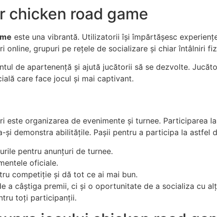
or chicken road game
ame
este una vibrantă. Utilizatorii își împărtășesc experiențel
 online, grupuri pe rețele de socializare și chiar întâlniri f
l de apartenență și ajută jucătorii să se dezvolte. Jucătorii 
ală care face jocul și mai captivant.
uri este organizarea de evenimente și turnee. Participarea la
-și demonstra abilitățile. Pașii pentru a participa la astfel
urile pentru anunțuri de turnee.
entele oficiale.
ru competiție și dă tot ce ai mai bun.
a câștiga premii, ci și o oportunitate de a socializa cu alț
ru toți participanții.