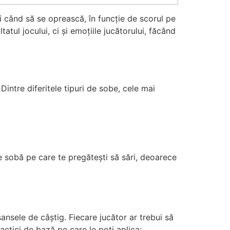
și când să se oprească, în funcție de scorul pe
atul jocului, ci și emoțiile jucătorului, făcând
Dintre diferitele tipuri de sobe, cele mai
de sobă pe care te pregătești să sări, deoarece
șansele de câștig. Fiecare jucător ar trebui să
actici de bază pe care le poți aplica: