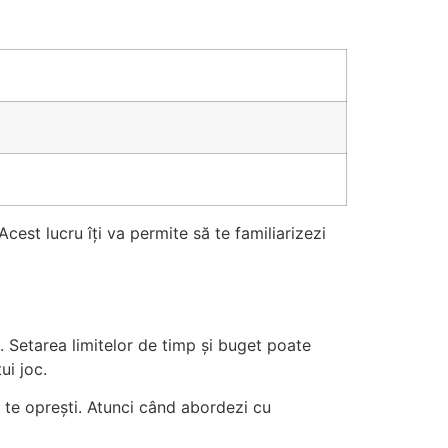
est lucru îți va permite să te familiarizezi
l. Setarea limitelor de timp și buget poate
ui joc.
ă te oprești. Atunci când abordezi cu