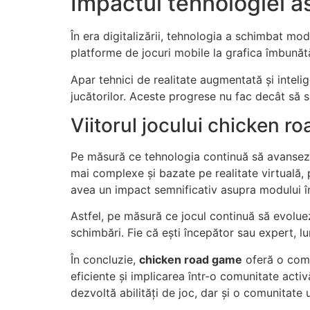
Impactul tehnologiei a
În era digitalizării, tehnologia a schimbat mod
platforme de jocuri mobile la grafica îmbunătă
Apar tehnici de realitate augmentată și intelige
jucătorilor. Aceste progrese nu fac decât să s
Viitorul jocului chicken r
Pe măsură ce tehnologia continuă să avanseze
mai complexe și bazate pe realitate virtuală,
avea un impact semnificativ asupra modului în
Astfel, pe măsură ce jocul continuă să evolue
schimbări. Fie că ești începător sau expert, l
În concluzie,
chicken road game
oferă o combi
eficiente și implicarea într-o comunitate activ
dezvoltă abilități de joc, dar și o comunitate