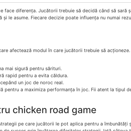
ce face diferența. Jucătorii trebuie să decidă când să sară 
să și le asume. Fiecare decizie poate influența nu numai rezult
 care afectează modul în care jucătorii trebuie să acționeze. 
 mai sigură pentru sărituri.
ră rapid pentru a evita căldura.
cepând un joc de noroc real.
lă pentru a maximiza performanța în joc. Fii atent la tipul 
ntru chicken road game
trategii pe care jucătorii le pot aplica pentru a îmbunătăți 
e succes prin învățarea diferitelor strategii. Iată câteva t