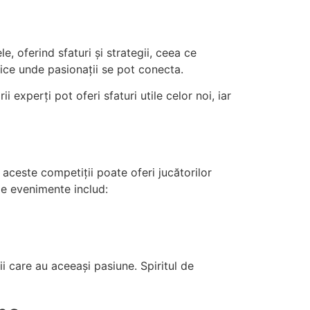
e, oferind sfaturi și strategii, ceea ce
izice unde pasionații se pot conecta.
experți pot oferi sfaturi utile celor noi, iar
 aceste competiții poate oferi jucătorilor
 de evenimente includ:
ii care au aceeași pasiune. Spiritul de