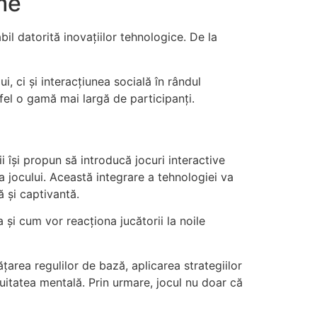
me
il datorită inovațiilor tehnologice. De la
i, ci și interacțiunea socială în rândul
fel o gamă mai largă de participanți.
 își propun să introducă jocuri interactive
 jocului. Această integrare a tehnologiei va
 și captivantă.
i cum vor reacționa jucătorii la noile
țarea regulilor de bază, aplicarea strategiilor
cuitatea mentală. Prin urmare, jocul nu doar că