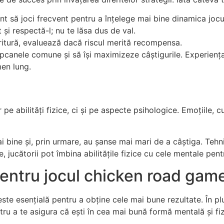
t să joci frecvent pentru a înțelege mai bine dinamica jocul
și respectă-l; nu te lăsa dus de val.
ăritură, evaluează dacă riscul merită recompensa.
capcanele comune și să își maximizeze câștigurile. Experienț
men lung.
e abilități fizice, ci și pe aspecte psihologice. Emoțiile, c
i bine și, prin urmare, au șanse mai mari de a câștiga. Tehni
 jucătorii pot îmbina abilitățile fizice cu cele mentale pen
entru jocul chicken road gam
ste esențială pentru a obține cele mai bune rezultate. În plu
entru a te asigura că ești în cea mai bună formă mentală și fi