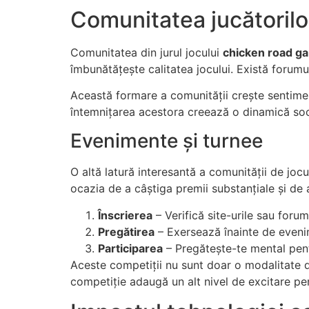
Comunitatea jucătoril
Comunitatea din jurul jocului
chicken road g
îmbunătățește calitatea jocului. Există forumuri
Această formare a comunității crește sentimentu
întemnițarea acestora creează o dinamică soci
Evenimente și turnee
O altă latură interesantă a comunității de joc
ocazia de a câștiga premii substanțiale și de a
Înscrierea
– Verifică site-urile sau forum
Pregătirea
– Exersează înainte de evenim
Participarea
– Pregătește-te mental pent
Aceste competiții nu sunt doar o modalitate de 
competiție adaugă un alt nivel de excitare pent