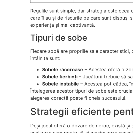
Regulile sunt simple, dar strategia este ceea 
care îl au și de riscurile pe care sunt dispuși 
experiența și mai captivantă.
Tipuri de sobe
Fiecare sobă are propriile sale caracteristici,
întâlnite sunt:
Sobele răcoroase
– Acestea oferă o zona
Sobele fierbinți
– Jucătorii trebuie să sa
Sobele instabile
– Acestea pot cădea, în
Înțelegerea acestor tipuri de sobe este crucia
alegerea corectă poate fi cheia succesului.
Strategii eficiente pe
Deși jocul oferă o dozare de noroc, există și s
analizeze cum poate să-și maximizeze șansele d