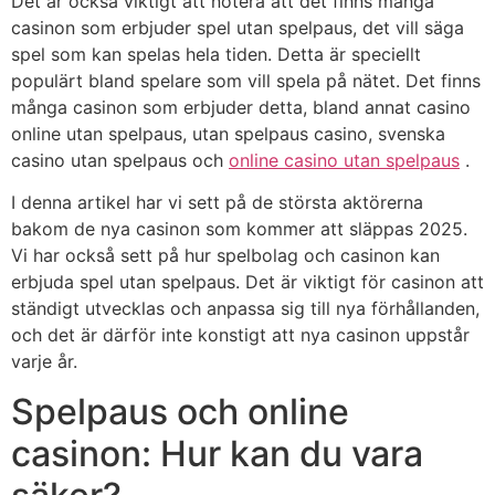
Det är också viktigt att notera att det finns många
casinon som erbjuder spel utan spelpaus, det vill säga
spel som kan spelas hela tiden. Detta är speciellt
populärt bland spelare som vill spela på nätet. Det finns
många casinon som erbjuder detta, bland annat casino
online utan spelpaus, utan spelpaus casino, svenska
casino utan spelpaus och
online casino utan spelpaus
.
I denna artikel har vi sett på de största aktörerna
bakom de nya casinon som kommer att släppas 2025.
Vi har också sett på hur spelbolag och casinon kan
erbjuda spel utan spelpaus. Det är viktigt för casinon att
ständigt utvecklas och anpassa sig till nya förhållanden,
och det är därför inte konstigt att nya casinon uppstår
varje år.
Spelpaus och online
casinon: Hur kan du vara