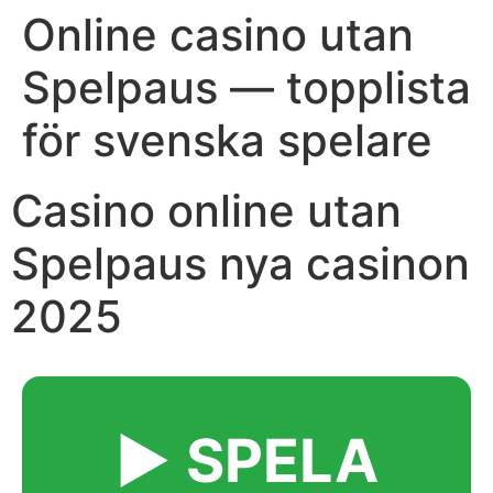
Online casino utan
Spelpaus — topplista
för svenska spelare
Casino online utan
Spelpaus nya casinon
2025
▶️ SPELA