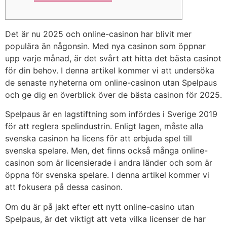
Det är nu 2025 och online-casinon har blivit mer
populära än någonsin. Med nya casinon som öppnar
upp varje månad, är det svårt att hitta det bästa casinot
för din behov. I denna artikel kommer vi att undersöka
de senaste nyheterna om online-casinon utan Spelpaus
och ge dig en överblick över de bästa casinon för 2025.
Spelpaus är en lagstiftning som infördes i Sverige 2019
för att reglera spelindustrin. Enligt lagen, måste alla
svenska casinon ha licens för att erbjuda spel till
svenska spelare. Men, det finns också många online-
casinon som är licensierade i andra länder och som är
öppna för svenska spelare. I denna artikel kommer vi
att fokusera på dessa casinon.
Om du är på jakt efter ett nytt online-casino utan
Spelpaus, är det viktigt att veta vilka licenser de har