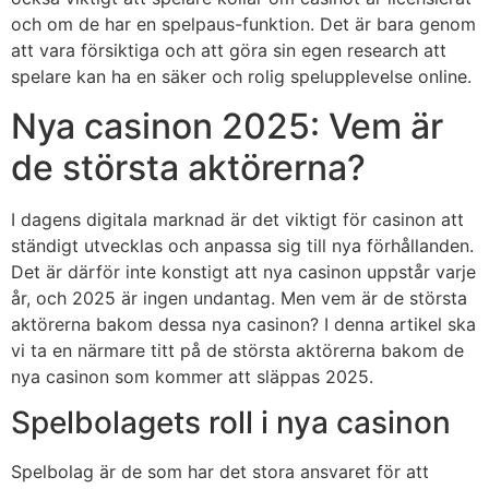
och om de har en spelpaus-funktion. Det är bara genom
att vara försiktiga och att göra sin egen research att
spelare kan ha en säker och rolig spelupplevelse online.
Nya casinon 2025: Vem är
de största aktörerna?
I dagens digitala marknad är det viktigt för casinon att
ständigt utvecklas och anpassa sig till nya förhållanden.
Det är därför inte konstigt att nya casinon uppstår varje
år, och 2025 är ingen undantag. Men vem är de största
aktörerna bakom dessa nya casinon? I denna artikel ska
vi ta en närmare titt på de största aktörerna bakom de
nya casinon som kommer att släppas 2025.
Spelbolagets roll i nya casinon
Spelbolag är de som har det stora ansvaret för att