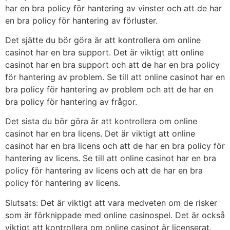
har en bra policy för hantering av vinster och att de har
en bra policy för hantering av förluster.
Det sjätte du bör göra är att kontrollera om online
casinot har en bra support. Det är viktigt att online
casinot har en bra support och att de har en bra policy
för hantering av problem. Se till att online casinot har en
bra policy för hantering av problem och att de har en
bra policy för hantering av frågor.
Det sista du bör göra är att kontrollera om online
casinot har en bra licens. Det är viktigt att online
casinot har en bra licens och att de har en bra policy för
hantering av licens. Se till att online casinot har en bra
policy för hantering av licens och att de har en bra
policy för hantering av licens.
Slutsats: Det är viktigt att vara medveten om de risker
som är förknippade med online casinospel. Det är också
viktigt att kontrollera om online casinot är licenserat,