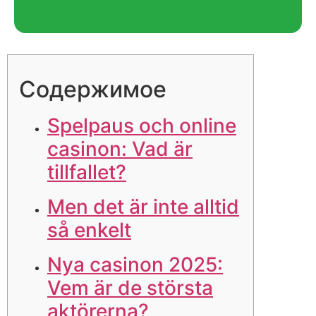
Содержимое
Spelpaus och online
casinon: Vad är
tillfallet?
Men det är inte alltid
så enkelt
Nya casinon 2025:
Vem är de största
aktörerna?