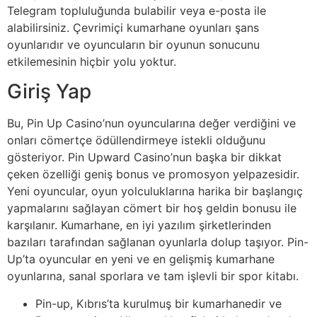
Telegram topluluğunda bulabilir veya e-posta ile
alabilirsiniz. Çevrimiçi kumarhane oyunları şans
oyunlarıdır ve oyuncuların bir oyunun sonucunu
etkilemesinin hiçbir yolu yoktur.
Giriş Yap
Bu, Pin Up Casino’nun oyuncularına değer verdiğini ve
onları cömertçe ödüllendirmeye istekli olduğunu
gösteriyor. Pin Upward Casino’nun başka bir dikkat
çeken özelliği geniş bonus ve promosyon yelpazesidir.
Yeni oyuncular, oyun yolculuklarına harika bir başlangıç
yapmalarını sağlayan cömert bir hoş geldin bonusu ile
karşılanır. Kumarhane, en iyi yazılım şirketlerinden
bazıları tarafından sağlanan oyunlarla dolup taşıyor. Pin-
Up’ta oyuncular en yeni ve en gelişmiş kumarhane
oyunlarına, sanal sporlara ve tam işlevli bir spor kitabı.
Pin-up, Kıbrıs’ta kurulmuş bir kumarhanedir ve