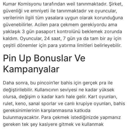
Kumar Komisyonu tarafından weil tanınmaktadır. Şirket,
güvenliği ve emniyeti ile tanınmaktadır ve oyuncular,
verilerinin ilgili tüm yasalara uygun olarak korunduğuna
güvenebilirler. Acilen para çekmem gerekiyordu ama
yaklaşık 3 gün pasaport kontrolünü beklemek zorunda
kaldım. Oyuncular, 24 saat, 7 gün ya da tam bir ay için
çeşitli dönemler için para yatırma limitleri belirleyebilir.
Pin Up Bonuslar Ve
Kampanyalar
Daha sonra, bu pincoin’ler bahis için gerçek pra ile
değiştirilebilir. Kullanıcının seviyesi ne kadar yüksek
olursa, değişim o kadar karlı hale gelir. Kart oyunları,
rulet, keno, sanal sporlar ve canlı krupiye oyunları, bahis
gereksinimlerinin karşılanmasına katkıda
bulunmayacaktır. Para çekmek istediğinizde yapmanız
gereken tek şey kasiyere gitmek ve kullanmak