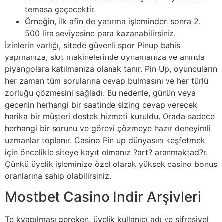
temasa geçecektir.
Örneğin, ilk afin de yatırma işleminden sonra 2.
500 lira seviyesine para kazanabilirsiniz.
İzinlerin varlığı, sitede güvenli spor Pinup bahis
yapmanıza, slot makinelerinde oynamanıza ve anında
piyangolara katılmanıza olanak tanır. Pin Up, oyuncuların
her zaman tüm sorularına cevap bulmasını ve her türlü
zorluğu çözmesini sağladı. Bu nedenle, günün veya
gecenin herhangi bir saatinde sizing cevap verecek
harika bir müşteri destek hizmeti kuruldu. Orada sadece
herhangi bir sorunu ve görevi çözmeye hazır deneyimli
uzmanlar toplanır. Casino Pin up dünyasını keşfetmek
için öncelikle siteye kayıt olmanız ?art? aranmaktad?r.
Çünkü üyelik işleminize özel olarak yüksek casino bonus
oranlarına sahip olabilirsiniz.
Mostbet Casino Indir Arşivleri
Te kyapılması gereken, üyelik kullanıcı adı ve şifresiyel