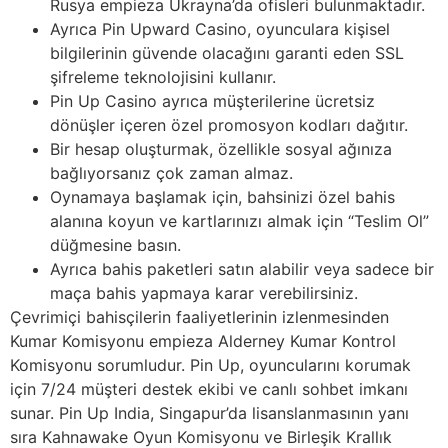
Rusya empieza Ukrayna’da ofisleri bulunmaktadır.
Ayrıca Pin Upward Casino, oyunculara kişisel
bilgilerinin güvende olacağını garanti eden SSL
şifreleme teknolojisini kullanır.
Pin Up Casino ayrıca müşterilerine ücretsiz
dönüşler içeren özel promosyon kodları dağıtır.
Bir hesap oluşturmak, özellikle sosyal ağınıza
bağlıyorsanız çok zaman almaz.
Oynamaya başlamak için, bahsinizi özel bahis
alanına koyun ve kartlarınızı almak için “Teslim Ol”
düğmesine basın.
Ayrıca bahis paketleri satın alabilir veya sadece bir
maça bahis yapmaya karar verebilirsiniz.
Çevrimiçi bahisçilerin faaliyetlerinin izlenmesinden
Kumar Komisyonu empieza Alderney Kumar Kontrol
Komisyonu sorumludur. Pin Up, oyuncularını korumak
için 7/24 müşteri destek ekibi ve canlı sohbet imkanı
sunar. Pin Up India, Singapur’da lisanslanmasının yanı
sıra Kahnawake Oyun Komisyonu ve Birleşik Krallık