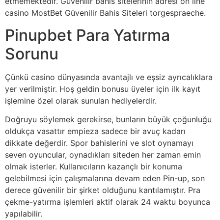
etmemektedir. Güvenilir bahis sitelerinin adresi on line
casino MostBet Güvenilir Bahis Siteleri torgespraeche.
Pinupbet Para Yatırma
Sorunu
Çünkü casino dünyasında avantajlı ve eşsiz ayrıcalıklara
yer verilmiştir. Hoş geldin bonusu üyeler için ilk kayıt
işlemine özel olarak sunulan hediyelerdir.
Doğruyu söylemek gerekirse, bunların büyük çoğunluğu
oldukça vasattır empieza sadece bir avuç kadarı
dikkate değerdir. Spor bahislerini ve slot oynamayı
seven oyuncular, oynadıkları siteden her zaman emin
olmak isterler. Kullanıcıların kazançlı bir konuma
gelebilmesi için çalışmalarına devam eden Pin-up, son
derece güvenilir bir şirket olduğunu kantılamıştır. Pra
çekme-yatırma işlemleri aktif olarak 24 waktu boyunca
yapılabilir.