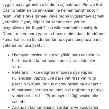
uygulamaya girmek ve bildirim açmaktadır. Pin Up Bet
Casino teklifleri ve imkanları ile hemen tanışmak için,
resmi web siteye girmek veya mobil uygulamayı açmak
yeterlidir. Oyun, diğer tüm sembollerin yerine
geçebilecek bir Royal Flush wild sembolüne sahiptir.
Döndürme ve para yatırma bonusu olmadan, döndürme
kumarhanesinin kendi döndürme oyunu empieza para
yatırma bonusu yoktur.
Uymayan casinolar varsa, yüklü para cezalarına
hatta casino kapatmaya kadar varan süreçleri
vardır.
Referans linkini dağıtan empieza üye yapan
kullanıcılar, yaptığı üye para yatırırsa yatırdığı
paranın %10’unu bonus olarak hesabına alacaktır.
Kumarhane, ekranın solunda sizi doğrudan paraya
yönlendirecek bir “Promosyon” düğmesine bile
sahiptir.
Ardından kumarhanenin şartlarını ve koşullarını