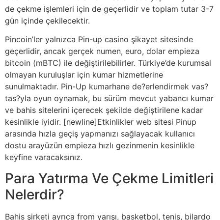
de çekme işlemleri için de geçerlidir ve toplam tutar 3-7
gün içinde çekilecektir.
Pincoin’ler yalnızca Pin-up casino şikayet sitesinde
geçerlidir, ancak gerçek numen, euro, dolar empieza
bitcoin (mBTC) ile değiştirilebilirler. Türkiye’de kurumsal
olmayan kuruluşlar için kumar hizmetlerine
sunulmaktadır. Pin-Up kumarhane de?erlendirmek vas?
tas?yla oyun oynamak, bu sürüm mevcut yabancı kumar
ve bahis sitelerini içerecek şekilde değiştirilene kadar
kesinlikle iyidir. [newline]Etkinlikler web sitesi Pinup
arasında hızla geçiş yapmanızı sağlayacak kullanıcı
dostu arayüzün empieza hızlı gezinmenin kesinlikle
keyfine varacaksınız.
Para Yatırma Ve Çekme Limitleri
Nelerdir?
Bahis şirketi ayrıca from yarışı, basketbol, ​​tenis, bilardo