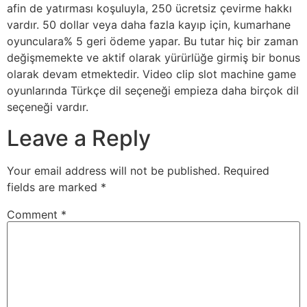
afin de yatırması koşuluyla, 250 ücretsiz çevirme hakkı
vardır. 50 dollar veya daha fazla kayıp için, kumarhane
oyunculara% 5 geri ödeme yapar. Bu tutar hiç bir zaman
değişmemekte ve aktif olarak yürürlüğe girmiş bir bonus
olarak devam etmektedir. Video clip slot machine game
oyunlarında Türkçe dil seçeneği empieza daha birçok dil
seçeneği vardır.
Leave a Reply
Your email address will not be published.
Required
fields are marked
*
Comment
*