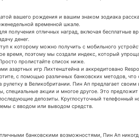
 датой вашего рождения и вашим знаком зодиака расск
еженедельной временной шкале.
для получения отличных наград, включая бесплатные в
здачу денег.
туп к которому можно получить с мобильного устройс
ное время, поэтому мы создали индекс, который упроща
Просто пролистайте список ниже.
и азартных игр Лихтенштейна и аккредитовано Respons
отите, с помощью различных банковских методов, что о
в рулетку в Великобритании. Пин Ап предлагает своим
, специальные акции и многое другое. Это предложит
 последующие депозиты. Круглосуточный телефонный н
лемы с вводом или выводом средств.
отличными банковскими возможностями, Пин Ап никогд