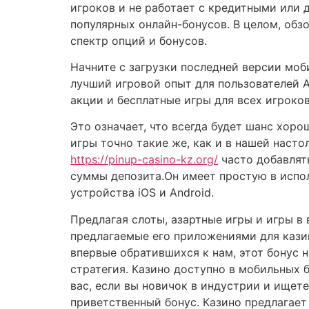
игроков и не работает с кредитными или
популярных онлайн-бонусов. В целом, обз
спектр опций и бонусов.
Начните с загрузки последней версии моб
лучший игровой опыт для пользователей A
акции и бесплатные игры для всех игроков
Это означает, что всегда будет шанс хоро
игры точно такие же, как и в нашей наст
https://pinup-casino-kz.org/
часто добавлять
суммы депозита.Он имеет простую в испо
устройства iOS и Android.
Предлагая слоты, азартные игры и игры в
предлагаемые его приложениями для казин
впервые обратившихся к нам, этот бонус н
стратегия. Казино доступно в мобильных б
вас, если вы новичок в индустрии и ищет
приветственный бонус. Казино предлагает