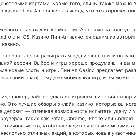
 дебетовыми картами. Кроме того, спины также можно
ор казино Пин Ап пришел к выводу, что это хорошее о
ильного приложения казино Пин Ап прямо на свое устро
ndroid и iOS. Казино Пин Ап является одним из автори
 казино.
шо набрать очки, разыграть младшие карты или получит
ольной версии. Выбор и игры хорошо продуманы, и вы м
ся новые слоты и игры. Пин Ап Casino предлагает раз
льзовании платформу для мобильных игр, и вы можете
 видеопокер, сайт предлагает игрокам широкий выбор 
о. Это лучшие обзоры онлайн-казино, которые вы когд
а депозит — отличная возможность испытать удачу и уз
раузерах, таких как Safari, Chrome, iPhone или Androi
е отличное место, чтобы насладиться новыми играми к
 несколько отличных акций, в которых новые участник