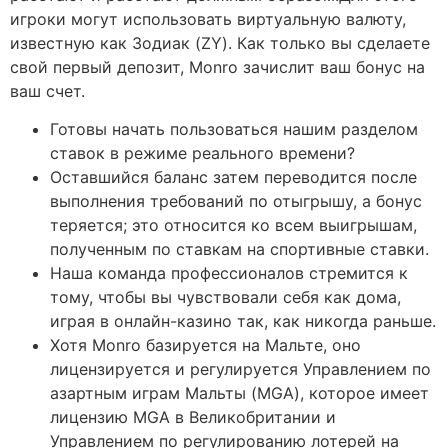
игроки могут использовать виртуальную валюту,
известную как Зодиак (ZY). Как только вы сделаете
свой первый депозит, Monro зачислит ваш бонус на
ваш счет.
Готовы начать пользоваться нашим разделом
ставок в режиме реального времени?
Оставшийся баланс затем переводится после
выполнения требований по отыгрышу, а бонус
теряется; это относится ко всем выигрышам,
полученным по ставкам на спортивные ставки.
Наша команда профессионалов стремится к
тому, чтобы вы чувствовали себя как дома,
играя в онлайн-казино так, как никогда раньше.
Хотя Monro базируется на Мальте, оно
лицензируется и регулируется Управлением по
азартным играм Мальты (MGA), которое имеет
лицензию MGA в Великобритании и
Управлением по регулированию лотерей на