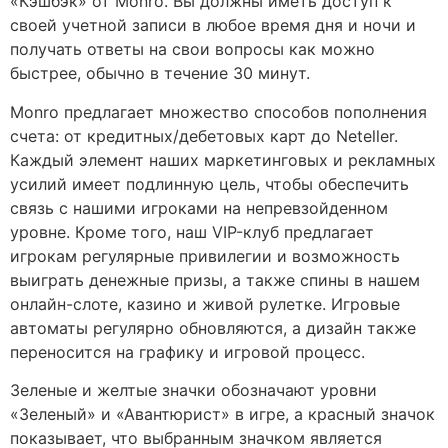
«Кэшбэк» от Monro. Вы должны иметь доступ к
своей учетной записи в любое время дня и ночи и
получать ответы на свои вопросы как можно
быстрее, обычно в течение 30 минут.
Monro предлагает множество способов пополнения
счета: от кредитных/дебетовых карт до Neteller.
Каждый элемент наших маркетинговых и рекламных
усилий имеет подлинную цель, чтобы обеспечить
связь с нашими игроками на непревзойденном
уровне. Кроме того, наш VIP-клуб предлагает
игрокам регулярные привилегии и возможность
выиграть денежные призы, а также спины в нашем
онлайн-слоте, казино и живой рулетке. Игровые
автоматы регулярно обновляются, а дизайн также
переносится на графику и игровой процесс.
Зеленые и желтые значки обозначают уровни
«Зеленый» и «Авантюрист» в игре, а красный значок
показывает, что выбранным значком является