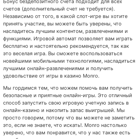
Бонус бездепозитного счета подходит для всех
счетов (дополнительный счет не требуется).
Независимо от того, в какой слот-игре вы хотите
принять участие, вы можете быть уверены, что
насладитесь лучшим контентом, развлечениями и
функциями. Игровой автомат позволяет вам играть
бесплатно и настоятельно рекомендуется, так как
это веселая игра. Вы сможете воспользоваться
новейшими мобильными технологиями, насладиться
лучшими онлайн-развлечениями и получить
удовольствие от игры в казино Monro.
Мы гордимся тем, что можем помочь вам получить
безопасные и приятные онлайн-игры. Это отличный
способ запустить свою игровую учетную запись в
онлайн-казино и накопить запас выигрышей. Мы
просто говорим, потому что вы можете не заметить
это, если не знаете, что искать!. Monro настолько
уверено, что вам понравится, что у нас также есть