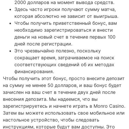
2000 долларов на момент вывода средств.
Здесь часто игроки получают сумму матча,
которая абсолютно не зависит от выигрыша.
Чтобы получить приветственный бонус, вам
необходимо зарегистрироваться и внести
деньги на новый счет в течение первых 100
дней после регистрации.
Это чрезвычайно полезно, поскольку
сокращает время, затрачиваемое на поиск
соответствующих сведений об их методах
финансирования.
Чтобы получить этот бонус, просто внесите депозит
на сумму не менее 50 долларов, и ваш бонус будет
зачислен на ваш счет в течение двух дней после
внесения депозита. Мы надеемся, что вы
зарегистрируетесь и начнете играть в Monro Casino.
Затем вы можете использовать свое мобильное или
настольное устройство, чтобы следовать
инструкциям, которые будут вам доступны. Это