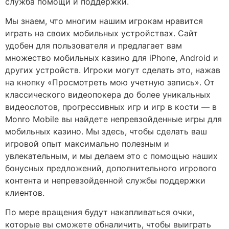
служба помощи и поддержки.
Мы знаем, что многим нашим игрокам нравится
играть на своих мобильных устройствах. Сайт
удобен для пользователя и предлагает вам
множество мобильных казино для iPhone, Android и
других устройств. Игроки могут сделать это, нажав
на кнопку «Просмотреть мою учетную запись». От
классического видеопокера до более уникальных
видеослотов, прогрессивных игр и игр в кости — в
Monro Mobile вы найдете непревзойденные игры для
мобильных казино. Мы здесь, чтобы сделать ваш
игровой опыт максимально полезным и
увлекательным, и мы делаем это с помощью наших
бонусных предложений, дополнительного игрового
контента и непревзойденной службы поддержки
клиентов.
По мере вращения будут накапливаться очки,
которые вы сможете обналичить, чтобы выиграть