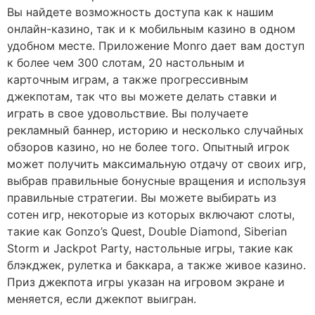
Вы найдете возможность доступа как к нашим
онлайн-казино, так и к мобильным казино в одном
удобном месте. Приложение Monro дает вам доступ
к более чем 300 слотам, 20 настольным и
карточным играм, а также прогрессивным
джекпотам, так что вы можете делать ставки и
играть в свое удовольствие. Вы получаете
рекламный баннер, историю и несколько случайных
обзоров казино, но не более того. Опытный игрок
может получить максимальную отдачу от своих игр,
выбрав правильные бонусные вращения и используя
правильные стратегии. Вы можете выбирать из
сотен игр, некоторые из которых включают слоты,
такие как Gonzo’s Quest, Double Diamond, Siberian
Storm и Jackpot Party, настольные игры, такие как
блэкджек, рулетка и баккара, а также живое казино.
Приз джекпота игры указан на игровом экране и
меняется, если джекпот выигран.