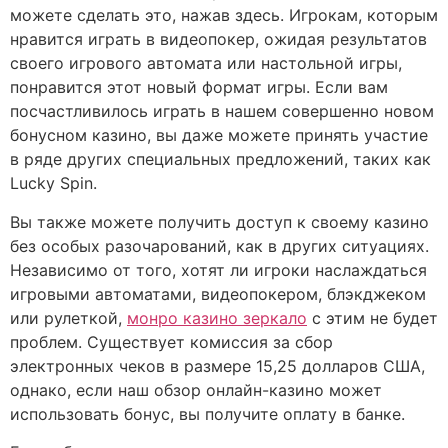
можете сделать это, нажав здесь. Игрокам, которым
нравится играть в видеопокер, ожидая результатов
своего игрового автомата или настольной игры,
понравится этот новый формат игры. Если вам
посчастливилось играть в нашем совершенно новом
бонусном казино, вы даже можете принять участие
в ряде других специальных предложений, таких как
Lucky Spin.
Вы также можете получить доступ к своему казино
без особых разочарований, как в других ситуациях.
Независимо от того, хотят ли игроки наслаждаться
игровыми автоматами, видеопокером, блэкджеком
или рулеткой,
монро казино зеркало
с этим не будет
проблем. Существует комиссия за сбор
электронных чеков в размере 15,25 долларов США,
однако, если наш обзор онлайн-казино может
использовать бонус, вы получите оплату в банке.