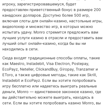
игроку, зарегистрировавшемуся, будет
предоставлен приветственный бонус в размере 200
канадских долларов. Доступно более 500 игр,
включая слоты для онлайн-казино, настольные игры,
видеопокер и множество игр, в которых можно
испытать удачу. Monro стремится предложить вам
лучшие услуги казино в отрасли и предоставить вам
лучший опыт онлайн-казино, когда бы вы ни
находились в сети.
Сюда входят традиционные способы оплаты, такие
как Maestro, Instadebit, Visa Electron, Postepay,
EcoPayz, Neteller, ClickandBuy, Giropay, Tranzamer и
EToro, а также цифровые методы, такие как Skrill,
Instadebit и EcoPayz. Если вы хотите попробовать
игру бесплатно или надеетесь выиграть реальные
деньги, Monro — единственное законное казино, где
вы действительно можете выиграть, находясь в
сети. Если вы хотите попробовать казино Monro, вы