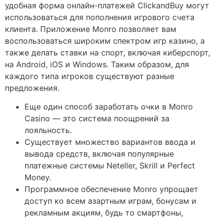
удобная форма онлайн-платежей ClickandBuy могут
использоваться для пополнения игрового счета
клиента. Приложение Monro позволяет вам
воспользоваться широким спектром игр казино, а
также делать ставки на спорт, включая киберспорт,
на Android, iOS и Windows. Таким образом, для
каждого типа игроков существуют разные
предложения.
Еще один способ заработать очки в Monro
Casino — это система поощрений за
лояльность.
Существует множество вариантов ввода и
вывода средств, включая популярные
платежные системы Neteller, Skrill и Perfect
Money.
Программное обеспечение Monro упрощает
доступ ко всем азартным играм, бонусам и
рекламным акциям, будь то смартфоны,