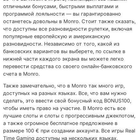
отличными бонусами, быстрыми выплатами и
программой лояльности — вы гарантированно
останетесь довольны в Monro. Стоит также сказать,
что доступны все разновидности рулетки, включая
популярные европейскую и американскую
разновидности. Независимо от того, какой из
банковских вариантов вы выберете, по ссылке в
нижней части каждого экрана вы можете легко
перевести средства со своего онлайн-банковского
счета в Monro.
Также замечательно, что в Monro так много игр,
доступных на разных языках. Все, что вам нужно
сделать, это ввести свой бонусный код BONUS100,
чтобы иметь право на участие. В Monro есть все
лучшие слоты и слоты с прогрессивным джекпотом,
а также огромное бесплатное предложение в
размере 100 € при создании аккаунта. Все игры Real
Time Gaming доступны на нескольких языках,