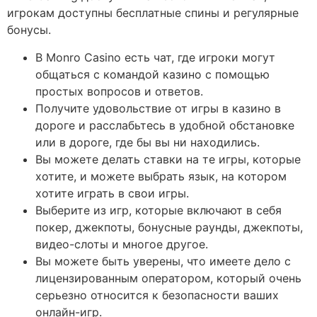
игрокам доступны бесплатные спины и регулярные
бонусы.
В Monro Casino есть чат, где игроки могут
общаться с командой казино с помощью
простых вопросов и ответов.
Получите удовольствие от игры в казино в
дороге и расслабьтесь в удобной обстановке
или в дороге, где бы вы ни находились.
Вы можете делать ставки на те игры, которые
хотите, и можете выбрать язык, на котором
хотите играть в свои игры.
Выберите из игр, которые включают в себя
покер, джекпоты, бонусные раунды, джекпоты,
видео-слоты и многое другое.
Вы можете быть уверены, что имеете дело с
лицензированным оператором, который очень
серьезно относится к безопасности ваших
онлайн-игр.