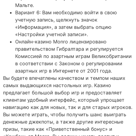
Мальте.
Вариант 6: Вам необходимо войти в свою
учетную запись, щелкнуть значок
«Информация», а затем выбрать опцию
«Настройки учетной записи».
Онлайн-казино Monro лицензировано
правительством Гибралтара и регулируется
Комиссией по азартным играм Великобритании
в соответствии с Законом о регулировании
азартных игр в Интернете от 2001 года.
Вы будете впечатлены качеством и темпом наших
самых выдающихся настольных игр. Казино
предлагает большой выбор игр и предоставляет
клиентам удобный интерфейс, который упрощает
навигацию как для новых, так и для старых игроков.
Вы можете играть, чтобы получить шанс выиграть
денежные джекпоты, а также другие интересные
призы, такие как «Приветственный бонус» и