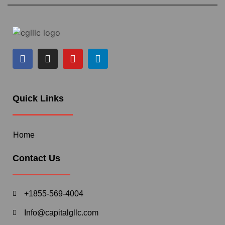
Quick Links
Home
Contact Us
+1855-569-4004
Info@capitalgllc.com