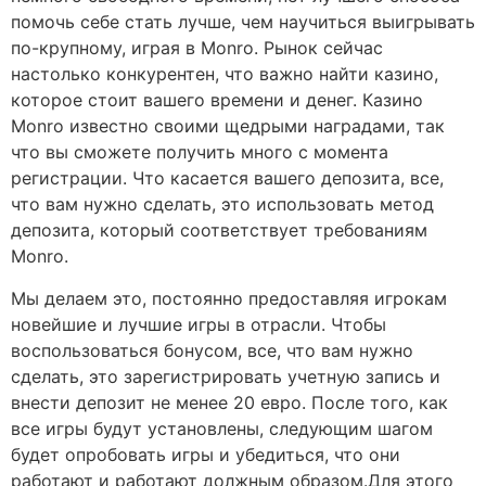
помочь себе стать лучше, чем научиться выигрывать
по-крупному, играя в Monro. Рынок сейчас
настолько конкурентен, что важно найти казино,
которое стоит вашего времени и денег. Казино
Monro известно своими щедрыми наградами, так
что вы сможете получить много с момента
регистрации. Что касается вашего депозита, все,
что вам нужно сделать, это использовать метод
депозита, который соответствует требованиям
Monro.
Мы делаем это, постоянно предоставляя игрокам
новейшие и лучшие игры в отрасли. Чтобы
воспользоваться бонусом, все, что вам нужно
сделать, это зарегистрировать учетную запись и
внести депозит не менее 20 евро. После того, как
все игры будут установлены, следующим шагом
будет опробовать игры и убедиться, что они
работают и работают должным образом.Для этого