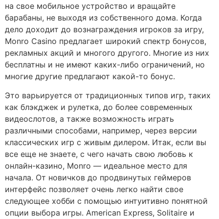
на свое мобильное устройство и вращайте
барабаны, не выходя из собственного дома. Когда
дело доходит до вознаграждения игроков за игру,
Monro Casino предлагает широкий спектр бонусов,
рекламных акций и многого другого. Многие из них
бесплатны и не имеют каких-либо ограничений, но
многие другие предлагают какой-то бонус.
Это варьируется от традиционных типов игр, таких
как блэкджек и рулетка, до более современных
видеослотов, а также возможность играть
различными способами, например, через версии
классических игр с живым дилером. Итак, если вы
все еще не знаете, с чего начать свою любовь к
онлайн-казино, Monro — идеальное место для
начала. От новичков до продвинутых геймеров
интерфейс позволяет очень легко найти свое
следующее хобби с помощью интуитивно понятной
опции выбора игры. American Express, Solitaire и