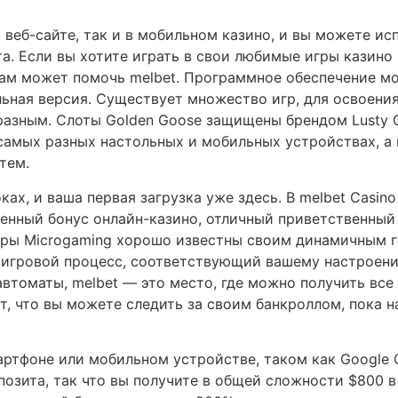
х веб-сайте, так и в мобильном казино, и вы можете и
. Если вы хотите играть в свои любимые игры казино н
вам может помочь melbet. Программное обеспечение м
ольная версия. Существует множество игр, для освоени
разным. Слоты Golden Goose защищены брендом Lusty G
 самых разных настольных и мобильных устройствах, а
тем.
ах, и ваша первая загрузка уже здесь. В melbet Casin
венный бонус онлайн-казино, отличный приветственный
игры Microgaming хорошо известны своим динамичным 
игровой процесс, соответствующий вашему настроению
автоматы, melbet — это место, где можно получить все
, что вы можете следить за своим банкроллом, пока на
артфоне или мобильном устройстве, таком как Google 
озита, так что вы получите в общей сложности $800 в