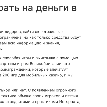
рать на деньги в
ски лидеров, найти эксклюзивные
ограничена, но как только средства будут
 вам всю информацию и знания,
ы.
ых способах игры и выигрыша с помощью
азартным играм Великобритании, что
вознаграждений, которые впечатлят
е 200 игр для мобильных казино, и мы
ьной или нет. С появлением огромного
тактика обмана своих игроков и взятия
 со стандартами и практиками Интернета,