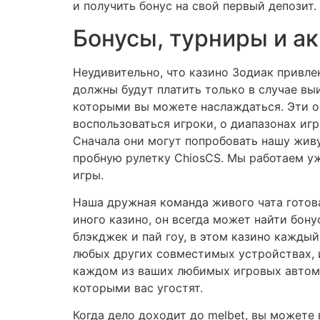
и получить бонус на свой первый депозит.
Бонусы, турниры и ак
Неудивительно, что казино Зодиак привлек
должны будут платить только в случае вы
которыми вы можете наслаждаться. Эти о
воспользоваться игроки, о диапазонах игр
Сначала они могут попробовать нашу живу
пробную рулетку ChiosCS. Мы работаем уж
игры.
Наша дружная команда живого чата готова
иного казино, он всегда может найти бону
блэкджек и пай гоу, в этом казино каждый
любых других совместимых устройствах, 
каждом из ваших любимых игровых автомат
которыми вас угостят.
Когда дело доходит до melbet, вы можете