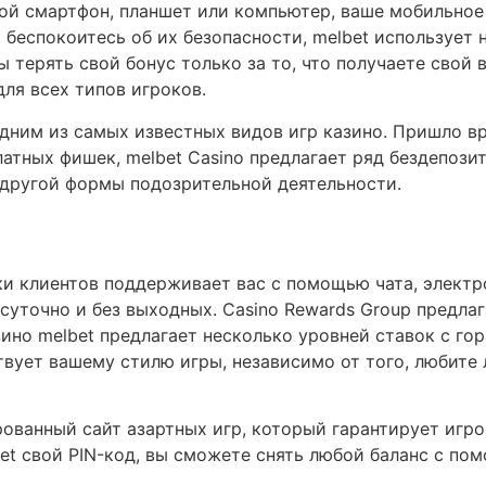
вой смартфон, планшет или компьютер, ваше мобильное
вы беспокоитесь об их безопасности, melbet используе
 терять свой бонус только за то, что получаете свой 
ля всех типов игроков.
одним из самых известных видов игр казино. Пришло вр
атных фишек, melbet Casino предлагает ряд бездепози
другой формы подозрительной деятельности.
и клиентов поддерживает вас с помощью чата, электр
суточно и без выходных. Casino Rewards Group предла
зино melbet предлагает несколько уровней ставок с го
ствует вашему стилю игры, независимо от того, любите
ованный сайт азартных игр, который гарантирует игро
bet свой PIN-код, вы сможете снять любой баланс с п