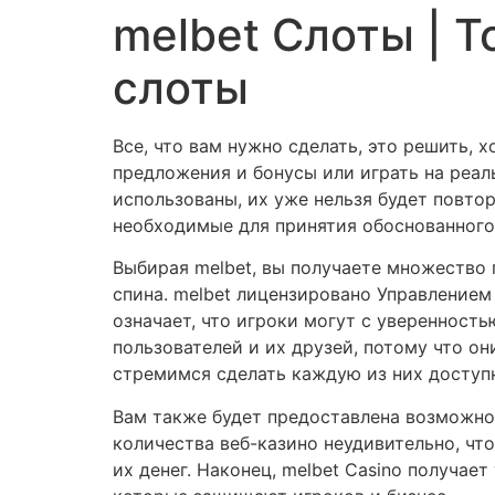
melbet Слоты | Т
слоты
Все, что вам нужно сделать, это решить, 
предложения и бонусы или играть на реал
использованы, их уже нельзя будет повто
необходимые для принятия обоснованного р
Выбирая melbet, вы получаете множество
спина. melbet лицензировано Управлением
означает, что игроки могут с уверенност
пользователей и их друзей, потому что он
стремимся сделать каждую из них доступ
Вам также будет предоставлена ​​возмож
количества веб-казино неудивительно, чт
их денег. Наконец, melbet Casino получае