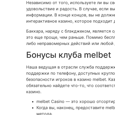
Независимо от того, используете ли вы с
удовольствие и радость. В случае, если 
информации. В конце концов, вы не должны
интерактивное казино, которое подходит д
Баккара, наряду с блэкджеком, является 
это еще проще, чем раньше. Помимо беспл
либо неправомерных действий или любой 
Бонусы клуба melbet
Наша ведущая в отрасли служба поддержк
поддержки по телефону, доступных кругло
безопасности игроков в казино melbet. Ка
обязательно найдете что-то, что соответ
казино.
melbet Casino — это хорошо отсортир
Когда вы, наконец, предоставите mel
метода.