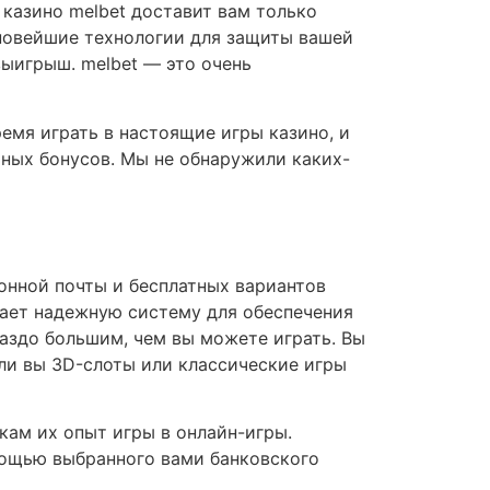
 казино melbet доставит вам только
т новейшие технологии для защиты вашей
выигрыш. melbet — это очень
емя играть в настоящие игры казино, и
тных бонусов. Мы не обнаружили каких-
онной почты и бесплатных вариантов
гает надежную систему для обеспечения
раздо большим, чем вы можете играть. Вы
 ли вы 3D-слоты или классические игры
кам их опыт игры в онлайн-игры.
омощью выбранного вами банковского