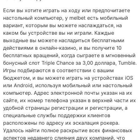
Если вы хотите играть на ходу или предпочитаете
настольный компьютер, у melbet есть мобильный
вариант, которым вы можете наслаждаться, на
каком бы устройстве вы ни играли. Каждые
выходные вы можете насладиться бесплатными
действиями в онлайн-казино, и вы получите 10
бесплатных вращений, когда сыграете в мгновенный
бонусный слот Triple Chance за 3,00 доллара, Tumble.
Игры подбираются в соответствии с вашим
бюджетом, и вы можете играть на устройствах iOS
или Android, используя мобильный или настольный
компьютер. Адрес электронной почты указан на их
сайте, их номер телефона указан в верхней части их
удобной страницы регистрации и регистрации, а
специальные службы поддержки клиентов
расположены по адресу их эскалация рокера.
Удалось найти полное раскрытие всех финансовых
аспектов недавнего слияния двух компаний, что