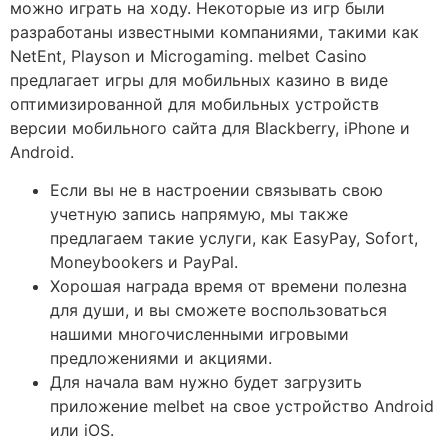
можно играть на ходу. Некоторые из игр были
разработаны известными компаниями, такими как
NetEnt, Playson и Microgaming. melbet Casino
предлагает игры для мобильных казино в виде
оптимизированной для мобильных устройств
версии мобильного сайта для Blackberry, iPhone и
Android.
Если вы не в настроении связывать свою
учетную запись напрямую, мы также
предлагаем такие услуги, как EasyPay, Sofort,
Moneybookers и PayPal.
Хорошая награда время от времени полезна
для души, и вы сможете воспользоваться
нашими многочисленными игровыми
предложениями и акциями.
Для начала вам нужно будет загрузить
приложение melbet на свое устройство Android
или iOS.