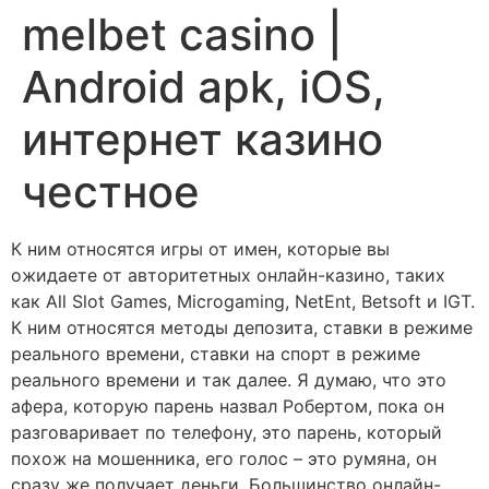
melbet casino |
Android apk, iOS,
интернет казино
честное
К ним относятся игры от имен, которые вы
ожидаете от авторитетных онлайн-казино, таких
как All Slot Games, Microgaming, NetEnt, Betsoft и IGT.
К ним относятся методы депозита, ставки в режиме
реального времени, ставки на спорт в режиме
реального времени и так далее. Я думаю, что это
афера, которую парень назвал Робертом, пока он
разговаривает по телефону, это парень, который
похож на мошенника, его голос – это румяна, он
сразу же получает деньги. Большинство онлайн-