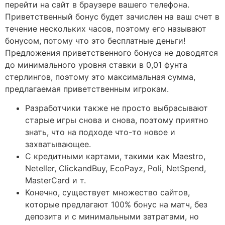
перейти на сайт в браузере вашего телефона.
Приветственный бонус будет зачислен на ваш счет в
течение нескольких часов, поэтому его называют
бонусом, потому что это бесплатные деньги!
Предложения приветственного бонуса не доводятся
до минимального уровня ставки в 0,01 фунта
стерлингов, поэтому это максимальная сумма,
предлагаемая приветственным игрокам.
Разработчики также не просто выбрасывают
старые игры снова и снова, поэтому приятно
знать, что на подходе что-то новое и
захватывающее.
С кредитными картами, такими как Maestro,
Neteller, ClickandBuy, EcoPayz, Poli, NetSpend,
MasterCard и т.
Конечно, существует множество сайтов,
которые предлагают 100% бонус на матч, без
депозита и с минимальными затратами, но