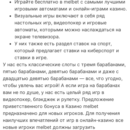
Играйте бесплатно в melbet с самыми лучшими
игровыми автоматами и онлайн-играми казино.
Визуальные игры включают в себя ряд
настольных игр, видеопокер и игровые
автоматы, которыми можно наслаждаться на
экране телевизора.
У них также есть раздел ставок на спорт,
который предлагает ставки на киберспорт и
ставки в игре.
У нас есть классические слоты с тремя барабанами,
пятью барабанами, девятью барабанами и даже с
двадцатью девятью барабанами — все, что угодно,
чтобы увлечь вас игрой! А если игра на барабанах
вам не по душе, у нас есть целый ряд игр в
видеопокер, блэкджек и рулетку. Предложение
приветственного бонуса в Казино melbet
предназначено для новых игроков. Для получения
наилучших впечатлений от игр в онлайн-казино все
новые игроки melbet должны загрузить