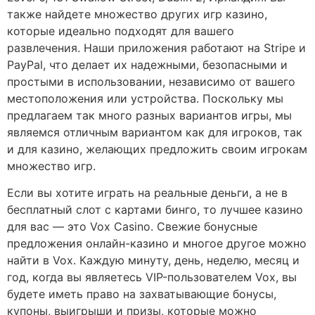
также найдете множество других игр казино,
которые идеально подходят для вашего
развлечения. Наши приложения работают на Stripe и
PayPal, что делает их надежными, безопасными и
простыми в использовании, независимо от вашего
местоположения или устройства. Поскольку мы
предлагаем так много разных вариантов игры, мы
являемся отличным вариантом как для игроков, так
и для казино, желающих предложить своим игрокам
множество игр.
Если вы хотите играть на реальные деньги, а не в
бесплатный слот с картами бинго, то лучшее казино
для вас — это Vox Casino. Свежие бонусные
предложения онлайн-казино и многое другое можно
найти в Vox. Каждую минуту, день, неделю, месяц и
год, когда вы являетесь VIP-пользователем Vox, вы
будете иметь право на захватывающие бонусы,
купоны, выигрыши и призы, которые можно