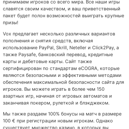
принимаем игроков со всего мира. Все наши игры
славятся своим качеством, и ваш приветственный
пакет будет полон возможностей выиграть крупные
призы!
Vox предлагает несколько различных вариантов
пополнения и снятия средств, включая
использование PayPal, Skrill, Neteller и Click2Pay, а
также Paysafe, банковский перевод, кредитные
карты и дебетовые карты. Сайт также
сертифицирован по стандартам eCOGRA, которые
являются безопасными и эффективными методами
обеспечения максимальной безопасности сайта для
игроков. Вы можете играть в более чем 150
азартных игр, начиная от игровых автоматов и
заканчивая покером, рулеткой и блэкджеком.
Мы также раздаем 100% бонусы на матч в размере
100 € при регистрации новым игрокам. Однако
существует множество казино, в которых вы