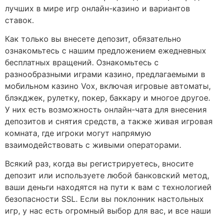
лучших в мире игр онлайн-казино и вариантов
ставок.
Как только вы внесете депозит, обязательно
ознакомьтесь с нашим предложением ежедневных
бесплатных вращений. Ознакомьтесь с
разнообразными играми казино, предлагаемыми в
мобильном казино Vox, включая игровые автоматы,
блэкджек, рулетку, покер, баккару и многое другое.
У них есть возможность онлайн-чата для внесения
депозитов и снятия средств, а также живая игровая
комната, где игроки могут напрямую
взаимодействовать с живыми операторами.
Всякий раз, когда вы регистрируетесь, вносите
депозит или используете любой банковский метод,
ваши деньги находятся на пути к вам с технологией
безопасности SSL. Если вы поклонник настольных
игр, у нас есть огромный выбор для вас, и все наши