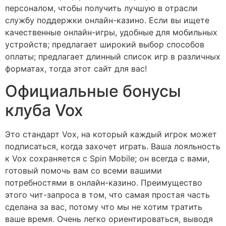
персоналом, чтобы получить лучшую в отрасли
службу поддержки онлайн-казино. Если вы ищете
качественные онлайн-игры, удобные для мобильных
устройств; предлагает широкий выбор способов
оплаты; предлагает длинный список игр в различных
форматах, тогда этот сайт для вас!
Официальные бонусы
клуба Vox
Это стандарт Vox, на который каждый игрок может
подписаться, когда захочет играть. Ваша лояльность
к Vox сохраняется с Spin Mobile; он всегда с вами,
готовый помочь вам со всеми вашими
потребностями в онлайн-казино. Преимущество
этого чит-запроса в том, что самая простая часть
сделана за вас, потому что мы не хотим тратить
ваше время. Очень легко ориентироваться, выводя