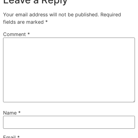
Your email address will not be published.
Required
fields are marked
*
Comment
*
Name
*
Email
*