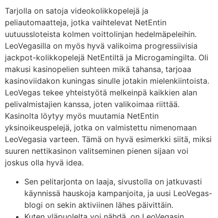
Tarjolla on satoja videokolikkopelejä ja
peliautomaatteja, jotka vaihtelevat NetEntin
uutuussloteista kolmen voittolinjan hedelmäpeleihin.
LeoVegasilla on myös hyvä valikoima progressiivisia
jackpot-kolikkopelejä NetEntiltä ja Microgamingilta. Oli
makusi kasinopelien suhteen mikä tahansa, tarjoaa
kasinoviidakon kuningas sinulle jotakin mielenkiintoista.
LeoVegas tekee yhteistyötä melkeinpä kaikkien alan
pelivalmistajien kanssa, joten valikoimaa riittää.
Kasinolta löytyy myös muutamia NetEntin
yksinoikeuspelejä, jotka on valmistettu nimenomaan
LeoVegasia varteen. Tämä on hyvä esimerkki siitä, miksi
suuren nettikasinon valitseminen pienen sijaan voi
joskus olla hyvä idea.
Sen pelitarjonta on laaja, sivustolla on jatkuvasti
käynnissä hauskoja kampanjoita, ja uusi LeoVegas-
blogi on sekin aktiviinen lähes päivittäin.
Kuten yläpuolelta voi nähdä, on LeoVegasin