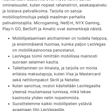
ominaisuudet, kuten nopeat rahansiirrot, asiakaspalvelu
ja loistava pelivalikoima. Tarjolla on satoja
mobiilioptimoituja pelejä maailman parhailta
pelivalmistajilta. Microgaming, NetEnt, NYX Gaming,
Play’n GO, BetSoft ja Amatic ovat esimerkkejä näistä.
Mobiilipelaamisen aloittaminen on todella helppoa,
ja ensimmäisenä huomaa, kuinka paljon LeoVegas
on mobiilikasinoonsa panostanut.
LeoVegas toimii nimittäin mobiilissa mainiosti
suoraan selaimen kautta.
Tallettaminen on ilmaista, ja tarjolla on monia
erilaisia maksutapoja, kuten Visa ja Mastercard
sekä nettilompakot Skrill ja Neteller.
Kuten sanottua, nostot käsitellään LeoVegasilla
yleensä muutamassa tunnissa, mikä tekee
kasinosta yhden netin nopeimmista.
Suosittelemme kaikki mobiilipelien ystäviä
avaamaan tilin LeoVegasille.