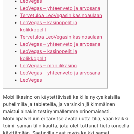
LeoVegas
LeoVegas – yhteenveto ja arvosana
Tervetuloa LeoVegasin kasinoaulaan
LeoVegas – kasinopelit ja
kolikkopelit
Tervetuloa LeoVegasin kasinoaulaan
LeoVegas – yhteenveto ja arvosana
LeoVegas – kasinopelit ja
kolikkopelit
LeoVegas – mobiilikasino
LeoVegas – yhteenveto ja arvosana
LeoVegas
Mobiilikasino on käytettävissä kaikilla nykyaikaisilla
puhelimilla ja tableteilla, ja varsinkin jälkimmäinen
maistui ainakin testiryhmällemme erinomaisesti.
Mobiilipalveluun ei tarvitse avata uutta tiliä, vaan kaikki
toimii saman tilin kautta, jota olet tottunut tietokoneella
käyttämään. Saatavilla ovat myös kaikki samat