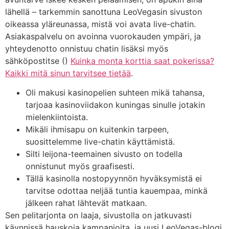
lähellä – tarkemmin sanottuna LeoVegasin sivuston
oikeassa yläreunassa, mistä voi avata live-chatin.
Asiakaspalvelu on avoinna vuorokauden ympäri, ja
yhteydenotto onnistuu chatin lisäksi myös
sähköpostitse ()
Kuinka monta korttia saat pokerissa?
Kaikki mitä sinun tarvitsee tietää
.
Oli makusi kasinopelien suhteen mikä tahansa,
tarjoaa kasinoviidakon kuningas sinulle jotakin
mielenkiintoista.
Mikäli ihmisapu on kuitenkin tarpeen,
suosittelemme live-chatin käyttämistä.
Silti leijona-teemainen sivusto on todella
onnistunut myös graafisesti.
Tällä kasinolla nostopyynnön hyväksymistä ei
tarvitse odottaa neljää tuntia kauempaa, minkä
jälkeen rahat lähtevät matkaan.
Sen pelitarjonta on laaja, sivustolla on jatkuvasti
käynnissä hauskoja kampanjoita, ja uusi LeoVegas-blogi