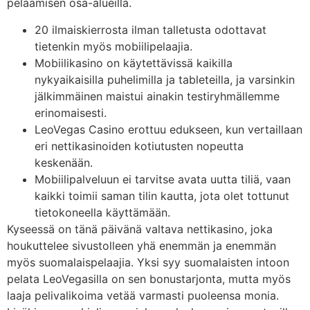
pelaamisen osa-alueilla.
20 ilmaiskierrosta ilman talletusta odottavat
tietenkin myös mobiilipelaajia.
Mobiilikasino on käytettävissä kaikilla
nykyaikaisilla puhelimilla ja tableteilla, ja varsinkin
jälkimmäinen maistui ainakin testiryhmällemme
erinomaisesti.
LeoVegas Casino erottuu edukseen, kun vertaillaan
eri nettikasinoiden kotiutusten nopeutta
keskenään.
Mobiilipalveluun ei tarvitse avata uutta tiliä, vaan
kaikki toimii saman tilin kautta, jota olet tottunut
tietokoneella käyttämään.
Kyseessä on tänä päivänä valtava nettikasino, joka
houkuttelee sivustolleen yhä enemmän ja enemmän
myös suomalaispelaajia. Yksi syy suomalaisten intoon
pelata LeoVegasilla on sen bonustarjonta, mutta myös
laaja pelivalikoima vetää varmasti puoleensa monia.