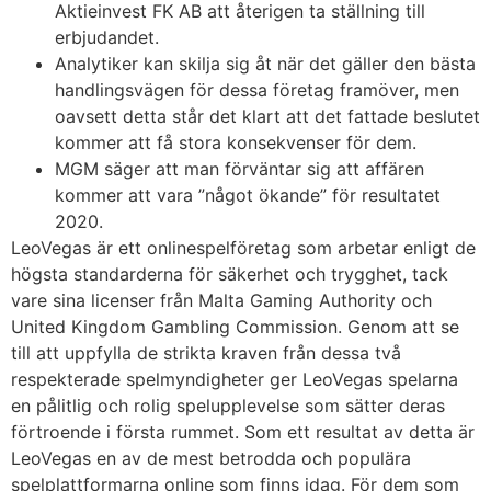
Aktieinvest FK AB att återigen ta ställning till
erbjudandet.
Analytiker kan skilja sig åt när det gäller den bästa
handlingsvägen för dessa företag framöver, men
oavsett detta står det klart att det fattade beslutet
kommer att få stora konsekvenser för dem.
MGM säger att man förväntar sig att affären
kommer att vara ”något ökande” för resultatet
2020.
LeoVegas är ett onlinespelföretag som arbetar enligt de
högsta standarderna för säkerhet och trygghet, tack
vare sina licenser från Malta Gaming Authority och
United Kingdom Gambling Commission. Genom att se
till att uppfylla de strikta kraven från dessa två
respekterade spelmyndigheter ger LeoVegas spelarna
en pålitlig och rolig spelupplevelse som sätter deras
förtroende i första rummet. Som ett resultat av detta är
LeoVegas en av de mest betrodda och populära
spelplattformarna online som finns idag. För dem som