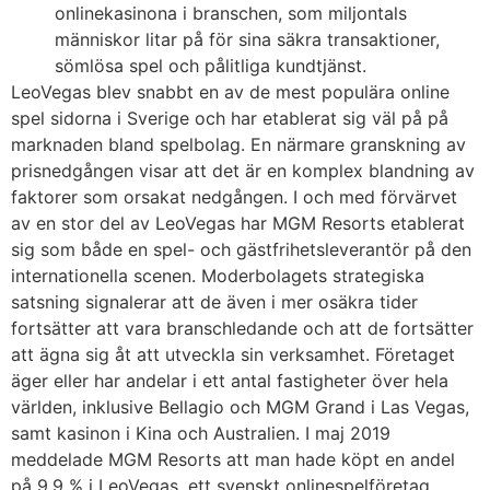
onlinekasinona i branschen, som miljontals
människor litar på för sina säkra transaktioner,
sömlösa spel och pålitliga kundtjänst.
LeoVegas blev snabbt en av de mest populära online
spel sidorna i Sverige och har etablerat sig väl på på
marknaden bland spelbolag. En närmare granskning av
prisnedgången visar att det är en komplex blandning av
faktorer som orsakat nedgången. I och med förvärvet
av en stor del av LeoVegas har MGM Resorts etablerat
sig som både en spel- och gästfrihetsleverantör på den
internationella scenen. Moderbolagets strategiska
satsning signalerar att de även i mer osäkra tider
fortsätter att vara branschledande och att de fortsätter
att ägna sig åt att utveckla sin verksamhet. Företaget
äger eller har andelar i ett antal fastigheter över hela
världen, inklusive Bellagio och MGM Grand i Las Vegas,
samt kasinon i Kina och Australien. I maj 2019
meddelade MGM Resorts att man hade köpt en andel
på 9,9 % i LeoVegas, ett svenskt onlinespelföretag.