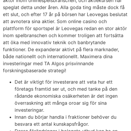
aktör inom onlinespelsbranschen, och aktiekursen har
speglat detta under åren. Alla goda ting måste dock få
ett slut, och efter 17 år på börsen har Leovegas beslutat
att avnotera sina aktier. Som online casino och
plattform för sportspel är Leovegas redan en stor aktör
inom spelbranschen och kommer troligen att fortsätta
att öka med innovativ teknik och banbrytande
funktioner. De expanderar aktivt på flera marknader,
både nationellt och internationellt. Maximera dina
investeringar med TA Algos prisvinnande
forskningsbaserade strategi!
Det är viktigt för investerare att veta hur ett
företags framtid ser ut, och med tanke på den
rådande ekonomiska osäkerheten är det ingen
överraskning att många oroar sig för sina
investeringar.
Innan du börjar handla i fraktioner behöver du
besvara ett antal kunskapsfrågor.
Dessa förändringar i bolagets utbud kan ha en