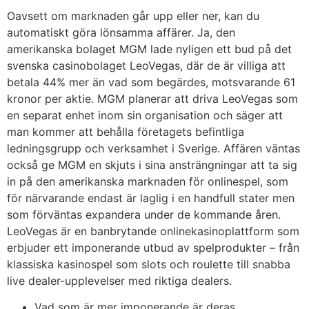
Oavsett om marknaden går upp eller ner, kan du
automatiskt göra lönsamma affärer. Ja, den
amerikanska bolaget MGM lade nyligen ett bud på det
svenska casinobolaget LeoVegas, där de är villiga att
betala 44% mer än vad som begärdes, motsvarande 61
kronor per aktie. MGM planerar att driva LeoVegas som
en separat enhet inom sin organisation och säger att
man kommer att behålla företagets befintliga
ledningsgrupp och verksamhet i Sverige. Affären väntas
också ge MGM en skjuts i sina ansträngningar att ta sig
in på den amerikanska marknaden för onlinespel, som
för närvarande endast är laglig i en handfull stater men
som förväntas expandera under de kommande åren.
LeoVegas är en banbrytande onlinekasinoplattform som
erbjuder ett imponerande utbud av spelprodukter – från
klassiska kasinospel som slots och roulette till snabba
live dealer-upplevelser med riktiga dealers.
Vad som är mer imponerande är deras