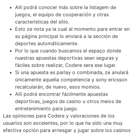
Allí podrá conocer más sobre la listagem de
juegos, el equipo de cooperación y otras
características del sitio.
Esto ze nota ya la cual al momento para entrar en
su página principal lo enviará a la sección de
deportes automáticamente.
Por lo que cuando buscamos el espaço donde
nuestras apuestas deportivas sean seguras y
fáciles sobre realizar, Codere sera ese lugar.
Si una apuesta es parlay o combinada, ze anulará
únicamente aquella competencia y sony ericsson
recalcularán, de nuevo, esos momios.
Allí podrá encontrar fácilmente apuestas
deportivas, juegos de casino u otros meios de
entretenimiento para juego.
Las opiniones para Codere y valoraciones de los
usuarios son excelentes, por lo que ha sido una muy
efectiva opción para arriesgar y jugar sobre los casinos