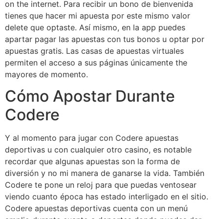
on the internet. Para recibir un bono de bienvenida
tienes que hacer mi apuesta por este mismo valor
delete que optaste. Así mismo, en la app puedes
apartar pagar las apuestas con tus bonos u optar por
apuestas gratis. Las casas de apuestas virtuales
permiten el acceso a sus páginas únicamente the
mayores de momento.
Cómo Apostar Durante
Codere
Y al momento para jugar con Codere apuestas
deportivas u con cualquier otro casino, es notable
recordar que algunas apuestas son la forma de
diversión y no mi manera de ganarse la vida. También
Codere te pone un reloj para que puedas ventosear
viendo cuanto época has estado interligado en el sitio.
Codere apuestas deportivas cuenta con un menú