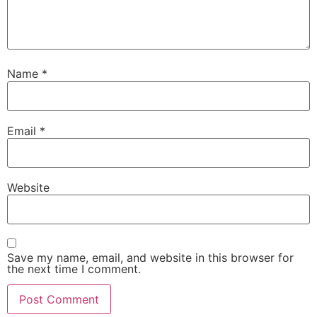
Name
*
Email
*
Website
Save my name, email, and website in this browser for
the next time I comment.