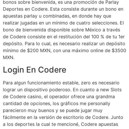
bonos sobre bienvenida, es una promoción de Parlay
Deportes en Codere. Esta consiste durante un bono en
apuestas parlay u combinadas, en donde hay que
realizar jugadas en un mínimo de cuatro selecciones. El
bono de bienvenida disponible sobre México a través
de Codere consiste en el restitución del 100 % de tu 1er
depósito. Para lo cual, es necesario realizar un depósito
mínimo de $200 MXN, con una máximo online de $3500
MXN.
Login En Codere
Para algun funcionamiento estable, zero es necesario
lograr un dispositivo poderoso. En cuanto a new Slots
de Codere casino, el operador ofrece una grandma
cantidad de opciones, los gráficos me personally
parecieron muy buenos y se puede jugar muy
fácilmente en la versión de escritorio de Codere. Junto
a los deportes la cual te mencioné, Codere apuestas