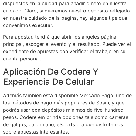
dispuestos en la ciudad para añadir dinero en nuestra
cuidado. Claro, si queremos nuestro depósito reflejado
en nuestra cuidado de la página, hay algunos tips que
convenimos executar.
Para apostar, tendrá que abrir los angeles página
principal, escoger el evento y el resultado. Puede ver el
expediente de apuestas con verificar el trabajo en su
cuenta personal.
Aplicación De Codere Y
Experiencia De Celular
Además también está disponible Mercado Pago, uno de
los métodos de pago más populares de Spain, y que
podrás usar con depósitos mínimos de five-hundred
pesos. Codere em brinda opciones tais como carreras
de galgos, balonmano, eSports pra que disfrutemos
sobre apuestas interesantes.