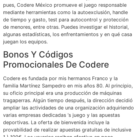
pues, Codere México promueve el juego responsable
mediante herramientas como la autoexclusión, handle
de tiempo y gasto, test para autocontrol y protección
de menores, entre otras. Puedes investigar el historial,
algunas estadísticas, los enfrentamientos y en qué casa
juegan los equipos.
Bonos Y Códigos
Promocionales De Codere
Codere es fundada por mis hermanos Franco y la
familia Martínez Sampedro en mis años 80. Al principio,
su oficio principal era una producción de máquinas
tragaperras. Algún tiempo después, la dirección decidió
ampliar las actividades de una organización adquiriendo
varias empresas dedicadas ‘s juego y las apuestas
deportivas. La oferta de bienvenida incluye la
provabilidad de realizar apuestas gratuitas de inclusive