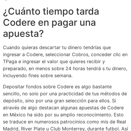
¿Cuánto tiempo tarda
Codere en pagar una
apuesta?
Cuando quieras descartar tu dinero tendrías que
ingresar a Codere, seleccionar Cobros, conceder clic en
TPaga e ingresar el valor que quieres recibir y
preparado, en menos sobre 24 horas tendrá s tu dinero,
incluyendo fines sobre semana.
Depositar fondos sobre Codere es algo bastante
sencillo, no solo por una practicidad de tus métodos de
depósito, sino por una gran selección para ellos. Si
através de algo destacan algunas apuestas de Codere
en México ha sido por su amplio reconocimiento. Esto
se traduce en numerosos patrocinios como mis de Real
Madrid, River Plate u Club Monterrey, durante futbol. Así