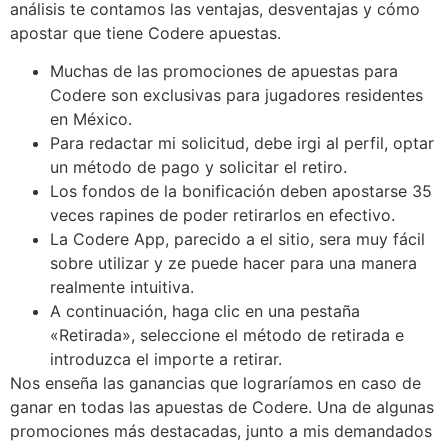
análisis te contamos las ventajas, desventajas y cómo
apostar que tiene Codere apuestas.
Muchas de las promociones de apuestas para
Codere son exclusivas para jugadores residentes
en México.
Para redactar mi solicitud, debe irgi al perfil, optar
un método de pago y solicitar el retiro.
Los fondos de la bonificación deben apostarse 35
veces rapines de poder retirarlos en efectivo.
La Codere App, parecido a el sitio, sera muy fácil
sobre utilizar y ze puede hacer para una manera
realmente intuitiva.
A continuación, haga clic en una pestaña
«Retirada», seleccione el método de retirada e
introduzca el importe a retirar.
Nos enseña las ganancias que lograríamos en caso de
ganar en todas las apuestas de Codere. Una de algunas
promociones más destacadas, junto a mis demandados