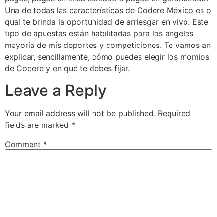
Una de todas las características de Codere México es o
qual te brinda la oportunidad de arriesgar en vivo. Este
tipo de apuestas están habilitadas para los angeles
mayoría de mis deportes y competiciones. Te vamos an
explicar, sencillamente, cómo puedes elegir los momios
de Codere y en qué te debes fijar.
Leave a Reply
Your email address will not be published.
Required
fields are marked
*
Comment
*