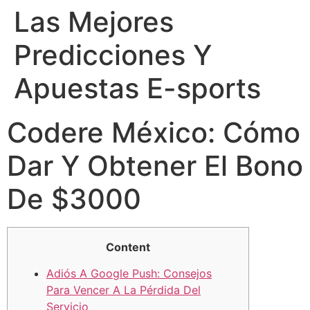
Las Mejores
Predicciones Y
Apuestas E-sports
Codere México: Cómo
Dar Y Obtener El Bono
De $3000
Content
Adiós A Google Push: Consejos
Para Vencer A La Pérdida Del
Servicio