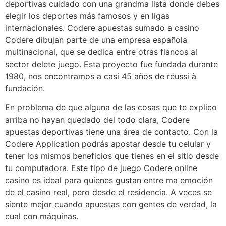
deportivas cuidado con una grandma lista donde debes
elegir los deportes más famosos y en ligas
internacionales. Codere apuestas sumado a casino
Codere dibujan parte de una empresa española
multinacional, que se dedica entre otras flancos al
sector delete juego. Esta proyecto fue fundada durante
1980, nos encontramos a casi 45 años de réussi à
fundación.
En problema de que alguna de las cosas que te explico
arriba no hayan quedado del todo clara, Codere
apuestas deportivas tiene una área de contacto. Con la
Codere Application podrás apostar desde tu celular y
tener los mismos beneficios que tienes en el sitio desde
tu computadora. Este tipo de juego Codere online
casino es ideal para quienes gustan entre ma emoción
de el casino real, pero desde el residencia. A veces se
siente mejor cuando apuestas con gentes de verdad, la
cual con máquinas.