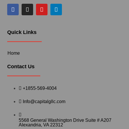
Quick Links
Home
Contact Us
+1855-569-4004
Info@capitalgllc.com
5568 General Washington Drive Suite # A207
Alexandria, VA 22312