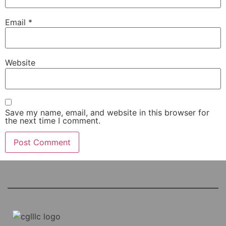
Email
*
Website
Save my name, email, and website in this browser for
the next time I comment.