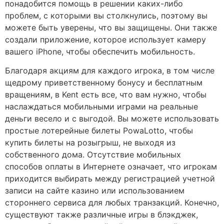
понадобится помощь в решении каких-либо
проблем, с которыми вы столкнулись, поэтому вы
можете быть уверены, что вы защищены. Они также
создали приложение, которое использует камеру
вашего iPhone, чтобы обеспечить мобильность.
Благодаря акциям для каждого игрока, в том числе
щедрому приветственному бонусу и бесплатным
вращениям, в Kent есть все, что вам нужно, чтобы
наслаждаться мобильными играми на реальные
деньги весело и с выгодой. Вы можете использовать
простые лотерейные билеты PowaLotto, чтобы
купить билеты на розыгрыш, не выходя из
собственного дома. Отсутствие мобильных
способов оплаты в Интернете означает, что игрокам
приходится выбирать между регистрацией учетной
записи на сайте казино или использованием
стороннего сервиса для любых транзакций. Конечно,
существуют также различные игры в блэкджек,