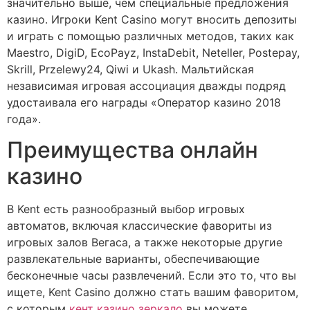
значительно выше, чем специальные предложения
казино. Игроки Kent Casino могут вносить депозиты
и играть с помощью различных методов, таких как
Maestro, DigiD, EcoPayz, InstaDebit, Neteller, Postepay,
Skrill, Przelewy24, Qiwi и Ukash. Мальтийская
независимая игровая ассоциация дважды подряд
удостаивала его награды «Оператор казино 2018
года».
Преимущества онлайн
казино
В Kent есть разнообразный выбор игровых
автоматов, включая классические фавориты из
игровых залов Вегаса, а также некоторые другие
развлекательные варианты, обеспечивающие
бесконечные часы развлечений. Если это то, что вы
ищете, Kent Casino должно стать вашим фаворитом,
с которым
кент казино зеркало
вы можете