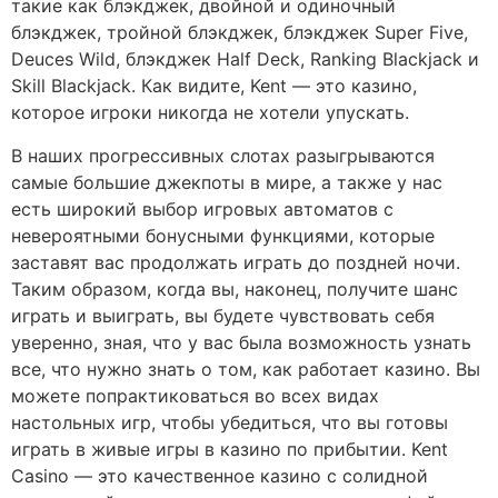
такие как блэкджек, двойной и одиночный
блэкджек, тройной блэкджек, блэкджек Super Five,
Deuces Wild, блэкджек Half Deck, Ranking Blackjack и
Skill Blackjack. Как видите, Kent — это казино,
которое игроки никогда не хотели упускать.
В наших прогрессивных слотах разыгрываются
самые большие джекпоты в мире, а также у нас
есть широкий выбор игровых автоматов с
невероятными бонусными функциями, которые
заставят вас продолжать играть до поздней ночи.
Таким образом, когда вы, наконец, получите шанс
играть и выиграть, вы будете чувствовать себя
уверенно, зная, что у вас была возможность узнать
все, что нужно знать о том, как работает казино. Вы
можете попрактиковаться во всех видах
настольных игр, чтобы убедиться, что вы готовы
играть в живые игры в казино по прибытии. Kent
Casino — это качественное казино с солидной