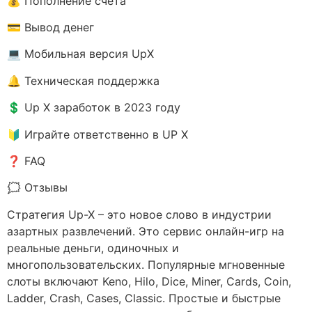
💰 Пополнение счета
💳 Вывод денег
💻 Мобильная версия UpX
🔔 Техническая поддержка
💲 Up X заработок в 2023 году
🔰 Играйте ответственно в UP X
❓ FAQ
🗯 Отзывы
Стратегия Up-X – это новое слово в индустрии
азартных развлечений. Это сервис онлайн-игр на
реальные деньги, одиночных и
многопользовательских. Популярные мгновенные
слоты включают Keno, Hilo, Dice, Miner, Cards, Coin,
Ladder, Crash, Cases, Classic. Простые и быстрые