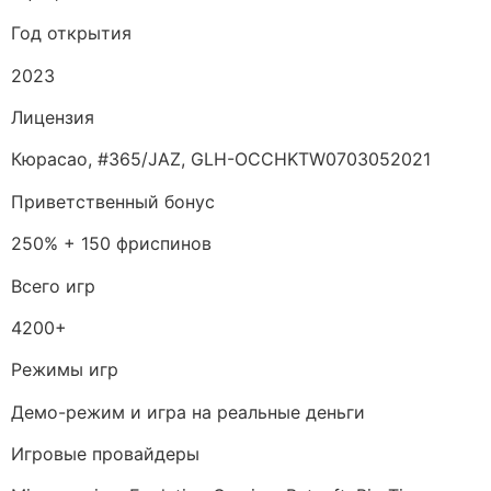
Год открытия
2023
Лицензия
Кюрасао, #365/JAZ, GLH-OCCHKTW0703052021
Приветственный бонус
250% + 150 фриспинов
Всего игр
4200+
Режимы игр
Демо-режим и игра на реальные деньги
Игровые провайдеры