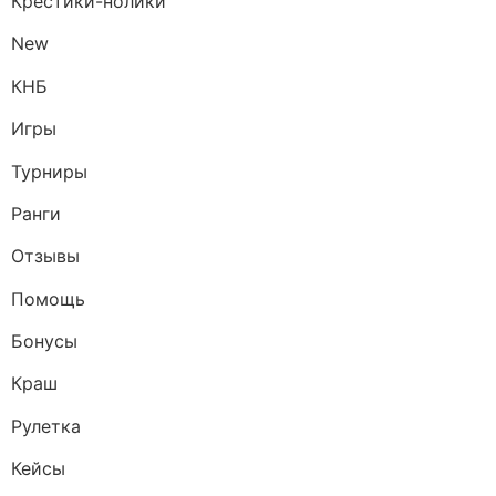
Крестики-нолики
New
КНБ
Игры
Турниры
Ранги
Отзывы
Помощь
Бонусы
Краш
Рулетка
Кейсы