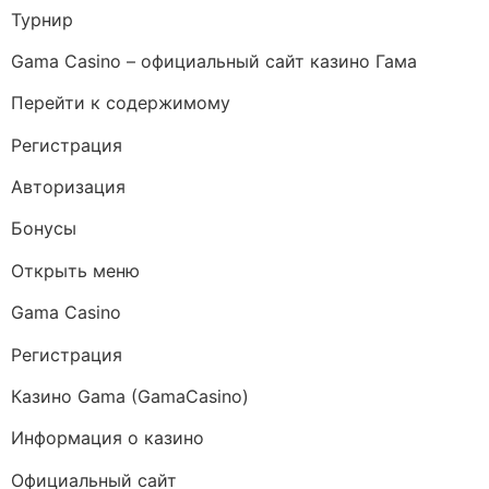
Турнир
Gama Casino – официальный сайт казино Гама
Перейти к содержимому
Регистрация
Авторизация
Бонусы
Открыть меню
Gama Casino
Регистрация
Казино Gama (GamaCasino)
Информация о казино
Официальный сайт