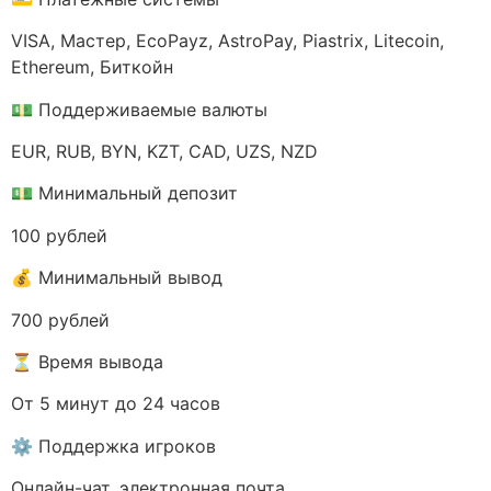
VISA, Мастер, EcoPayz, AstroPay, Piastrix, Litecoin,
Ethereum, Биткойн
💵 Поддерживаемые валюты
EUR, RUB, BYN, KZT, CAD, UZS, NZD
💵 Минимальный депозит
100 рублей
💰 Минимальный вывод
700 рублей
⏳ Время вывода
От 5 минут до 24 часов
⚙️ Поддержка игроков
Онлайн-чат, электронная почта