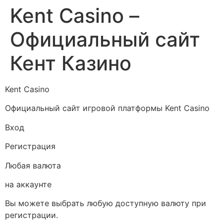
Kent Casino –
Официальный сайт
Кент Казино
Kent Casino
Официальный сайт игровой платформы Kent Casino
Вход
Регистрация
Любая валюта
на аккаунте
Вы можете выбрать любую доступную валюту при
регистрации.