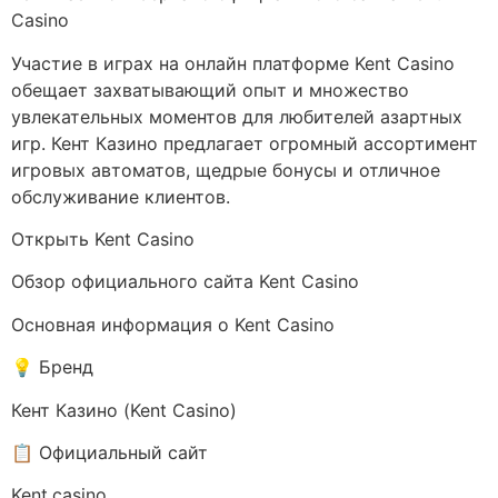
Casino
Участие в играх на онлайн платформе Kent Casino
обещает захватывающий опыт и множество
увлекательных моментов для любителей азартных
игр. Кент Казино предлагает огромный ассортимент
игровых автоматов, щедрые бонусы и отличное
обслуживание клиентов.
Открыть Kent Casino
Обзор официального сайта Kent Casino
Основная информация о Kent Casino
💡 Бренд
Кент Казино (Kent Casino)
📋 Официальный сайт
Kent.casino