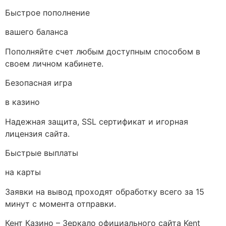
Быстрое пополнение
вашего баланса
Пополняйте счет любым доступным способом в
своем личном кабинете.
Безопасная игра
в казино
Надежная защита, SSL сертификат и игорная
лицензия сайта.
Быстрые выплаты
на карты
Заявки на вывод проходят обработку всего за 15
минут с момента отправки.
Кент Казино – Зеркало официального сайта Kent