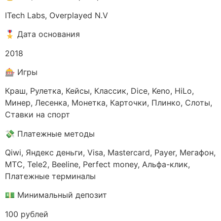
ITech Labs, Overplayed N.V
🎖️ Дата основания
2018
🎰 Игры
Краш, Рулетка, Кейсы, Классик, Dice, Keno, HiLo,
Минер, Лесенка, Монетка, Карточки, Плинко, Слоты,
Ставки на спорт
💸 Платежные методы
Qiwi, Яндекс деньги, Visa, Mastercard, Payer, Мегафон,
МТС, Tele2, Beeline, Perfect money, Альфа-клик,
Платежные терминалы
💵 Минимальный депозит
100 рублей