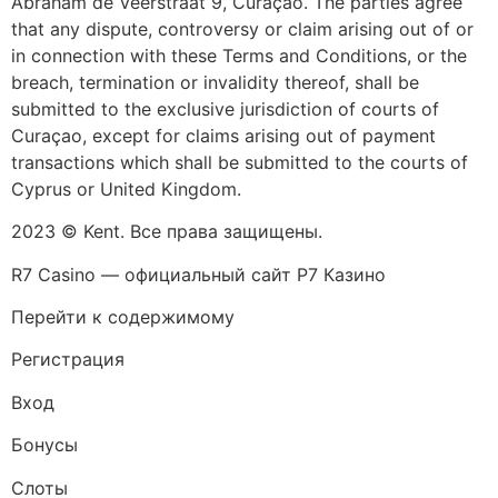
Abraham de Veerstraat 9, Curaçao. The parties agree
that any dispute, controversy or claim arising out of or
in connection with these Terms and Conditions, or the
breach, termination or invalidity thereof, shall be
submitted to the exclusive jurisdiction of courts of
Curaçao, except for claims arising out of payment
transactions which shall be submitted to the courts of
Cyprus or United Kingdom.
2023 © Kent. Все права защищены.
R7 Casino — официальный сайт Р7 Казино
Перейти к содержимому
Регистрация
Вход
Бонусы
Слоты