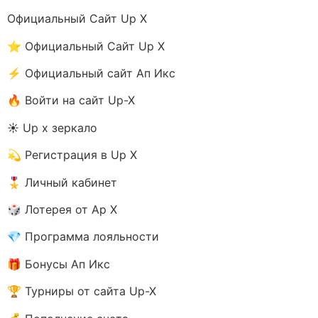
Официальный Сайт Up X
⭐️ Официальный Сайт Up X
⚡️ Официальный сайт Ап Икс
🔥 Войти на сайт Up-X
☀️ Up x зеркало
💫 Регистрация в Up X
🎖 Личный кабинет
🎲 Лотерея от Ap X
💎 Программа лояльности
🎁 Бонусы Ап Икс
🏆 Турниры от сайта Up-X