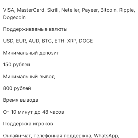
VISA, MasterCard, Skrill, Neteller, Payeer, Bitcoin, Ripple,
Dogecoin
Поддерживаемые валюты
USD, EUR, AUD, BTC, ETH, XRP, DOGE
Минимальный депозит
150 рублей
Минимальный вывод
800 рублей
Время вывода
От 10 минут до 48 часов
Поддержка игроков
Онлайн-чат, телефонная поддержка, WhatsApp,