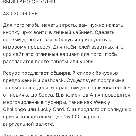
ВЫИГРАНО СЕГОДНЯ
48 020 990.89
Для того чтобы начать играть, вам нужно нажать
кнопку up-x войти в личный кабинет. Сделать
первый депозит, взять бонус и приступить к
игровому процессу. Для любителей азартных игр,
upx сайт это отличный вариант для того чтобы
расслабится после работы или учебы.
Ресурс предлагает обширный список бонусных
предложений и cashback. Существует программа
лояльности с десятью рангами для пользователей –
от новичка до босса. Для клиентов Ап Х проводятся
многочисленные турниры, такие как Weekly
Challenge или Lucky Card. Они предлагают солидные
призы победителям – до 25 000 баров в
виртуальной валюте.
Дополнительные преимущества: