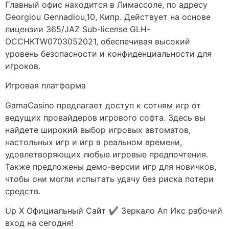
Главный офис находится в Лимассоле, по адресу
Georgiou Gennadiou,10, Кипр. Действует на основе
лицензии 365/JAZ Sub-license GLH-
OCCHKTW0703052021, обеспечивая высокий
уровень безопасности и конфиденциальности для
игроков.
Игровая платформа
GamaCasino предлагает доступ к сотням игр от
ведущих провайдеров игрового софта. Здесь вы
найдете широкий выбор игровых автоматов,
настольных игр и игр в реальном времени,
удовлетворяющих любые игровые предпочтения.
Также предложены демо-версии игр для новичков,
чтобы они могли испытать удачу без риска потери
средств.
Up X Официальный Сайт ✔️ Зеркало Ап Икс рабочий
вход на сегодня!