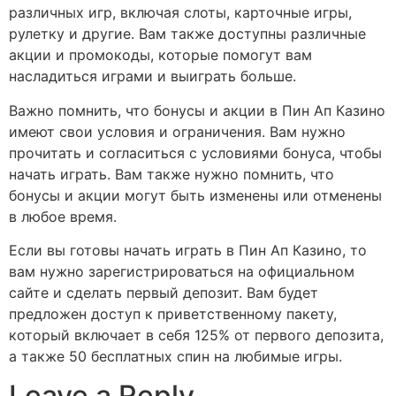
различных игр, включая слоты, карточные игры,
рулетку и другие. Вам также доступны различные
акции и промокоды, которые помогут вам
насладиться играми и выиграть больше.
Важно помнить, что бонусы и акции в Пин Ап Казино
имеют свои условия и ограничения. Вам нужно
прочитать и согласиться с условиями бонуса, чтобы
начать играть. Вам также нужно помнить, что
бонусы и акции могут быть изменены или отменены
в любое время.
Если вы готовы начать играть в Пин Ап Казино, то
вам нужно зарегистрироваться на официальном
сайте и сделать первый депозит. Вам будет
предложен доступ к приветственному пакету,
который включает в себя 125% от первого депозита,
а также 50 бесплатных спин на любимые игры.
Leave a Reply