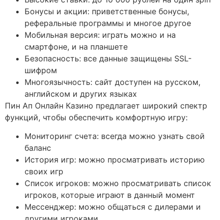
Бонусы и акции: приветственные бонусы,
реферальные программы и многое другое
Мобильная версия: играть можно и на
смартфоне, и на планшете
Безопасность: все данные защищены SSL-
шифром
Многоязычность: сайт доступен на русском,
английском и других языках
Пин Ап Онлайн Казино предлагает широкий спектр
функций, чтобы обеспечить комфортную игру:
Мониторинг счета: всегда можно узнать свой
баланс
История игр: можно просматривать историю
своих игр
Список игроков: можно просматривать список
игроков, которые играют в данный момент
Мессенджер: можно общаться с дилерами и
другими игроками