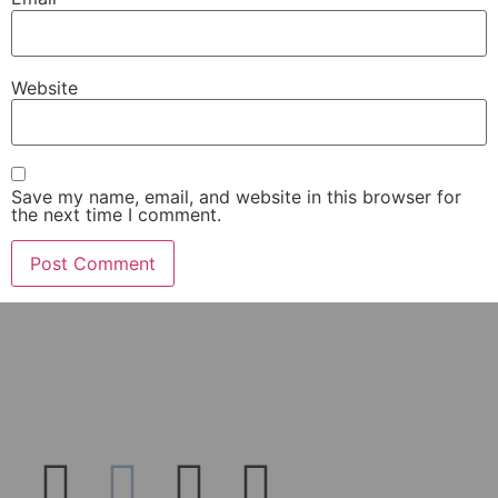
Website
Save my name, email, and website in this browser for
the next time I comment.