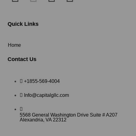
Quick Links
Home
Contact Us
+1855-569-4004
Info@capitalgllc.com
5568 General Washington Drive Suite # A207
Alexandria, VA 22312