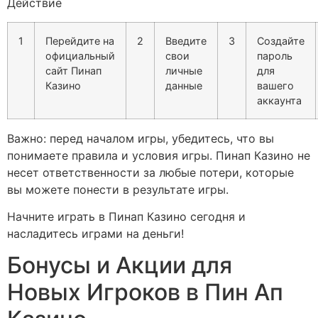
Действие
1
Перейдите на
2
Введите
3
Создайте
официальный
свои
пароль
сайт Пинап
личные
для
Казино
данные
вашего
аккаунта
Важно: перед началом игры, убедитесь, что вы
понимаете правила и условия игры. Пинап Казино не
несет ответственности за любые потери, которые
вы можете понести в результате игры.
Начните играть в Пинап Казино сегодня и
насладитесь играми на деньги!
Бонусы и Акции для
Новых Игроков в Пин Ап