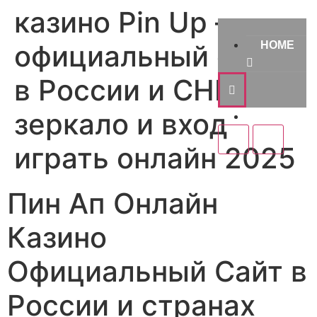
казино Pin Up —
официальный сайт
HOME
в России и СНГ
зеркало и вход
Home
играть онлайн 2025
Пин Ап Онлайн
Казино
Официальный Сайт в
России и странах