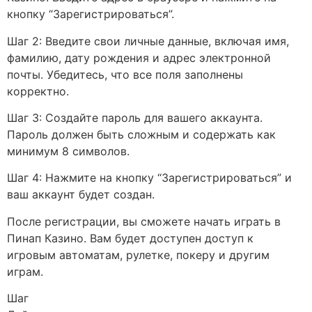
кнопку “Зарегистрироваться”.
Шаг 2: Введите свои личные данные, включая имя,
фамилию, дату рождения и адрес электронной
почты. Убедитесь, что все поля заполнены
корректно.
Шаг 3: Создайте пароль для вашего аккаунта.
Пароль должен быть сложным и содержать как
минимум 8 символов.
Шаг 4: Нажмите на кнопку “Зарегистрироваться” и
ваш аккаунт будет создан.
После регистрации, вы сможете начать играть в
Пинап Казино. Вам будет доступен доступ к
игровым автоматам, рулетке, покеру и другим
играм.
Шаг