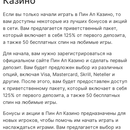
Казино
Если вы только начали играть в Пин Ап Казино, то
вам доступны некоторые из лучших бонусов и акций
в сети. Вам предлагается приветственный пакет,
который включает в себя 125% от первого депозита,
а также 50 бесплатных спин на любимые игры.
Для начала, вам нужно зарегистрироваться на
официальном сайте Пин Ап Казино и сделать первый
депозит. Вам будет предложен выбор из различных
опций, включая Visa, Mastercard, Skrill, Neteller и
другие. После этого, вам будет предоставлен доступ
к приветственному пакету, который включает в себя
125% от первого депозита, а также 50 бесплатных
спин на любимые игры.
Бонусы и акции в Пин Ап Казино предназначены для
новых игроков, чтобы помочь им начать играть и
наслаждаться играми. Вам предлагается выбор из