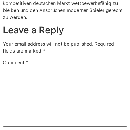
kompetitiven deutschen Markt wettbewerbsfähig zu
bleiben und den Ansprüchen moderner Spieler gerecht
zu werden.
Leave a Reply
Your email address will not be published.
Required
fields are marked
*
Comment
*