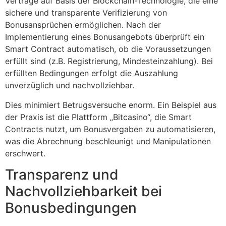
Verträge auf Basis der Blockchain-Technologie, die eine
sichere und transparente Verifizierung von
Bonusansprüchen ermöglichen. Nach der
Implementierung eines Bonusangebots überprüft ein
Smart Contract automatisch, ob die Voraussetzungen
erfüllt sind (z.B. Registrierung, Mindesteinzahlung). Bei
erfüllten Bedingungen erfolgt die Auszahlung
unverzüglich und nachvollziehbar.
Dies minimiert Betrugsversuche enorm. Ein Beispiel aus
der Praxis ist die Plattform „Bitcasino“, die Smart
Contracts nutzt, um Bonusvergaben zu automatisieren,
was die Abrechnung beschleunigt und Manipulationen
erschwert.
Transparenz und
Nachvollziehbarkeit bei
Bonusbedingungen