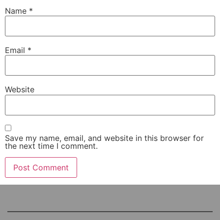
Name
*
Email
*
Website
Save my name, email, and website in this browser for
the next time I comment.