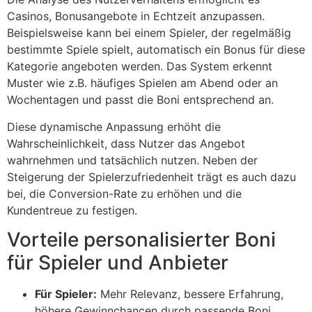
Casinos, Bonusangebote in Echtzeit anzupassen.
Beispielsweise kann bei einem Spieler, der regelmäßig
bestimmte Spiele spielt, automatisch ein Bonus für diese
Kategorie angeboten werden. Das System erkennt
Muster wie z.B. häufiges Spielen am Abend oder an
Wochentagen und passt die Boni entsprechend an.
Diese dynamische Anpassung erhöht die
Wahrscheinlichkeit, dass Nutzer das Angebot
wahrnehmen und tatsächlich nutzen. Neben der
Steigerung der Spielerzufriedenheit trägt es auch dazu
bei, die Conversion-Rate zu erhöhen und die
Kundentreue zu festigen.
Vorteile personalisierter Boni
für Spieler und Anbieter
Für Spieler:
Mehr Relevanz, bessere Erfahrung,
höhere Gewinnchancen durch passende Boni