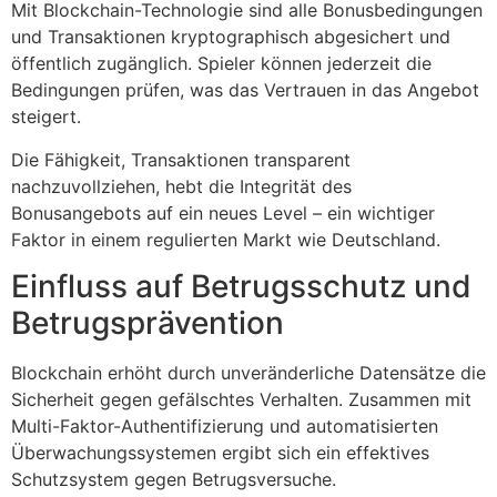
Mit Blockchain-Technologie sind alle Bonusbedingungen
und Transaktionen kryptographisch abgesichert und
öffentlich zugänglich. Spieler können jederzeit die
Bedingungen prüfen, was das Vertrauen in das Angebot
steigert.
Die Fähigkeit, Transaktionen transparent
nachzuvollziehen, hebt die Integrität des
Bonusangebots auf ein neues Level – ein wichtiger
Faktor in einem regulierten Markt wie Deutschland.
Einfluss auf Betrugsschutz und
Betrugsprävention
Blockchain erhöht durch unveränderliche Datensätze die
Sicherheit gegen gefälschtes Verhalten. Zusammen mit
Multi-Faktor-Authentifizierung und automatisierten
Überwachungssystemen ergibt sich ein effektives
Schutzsystem gegen Betrugsversuche.