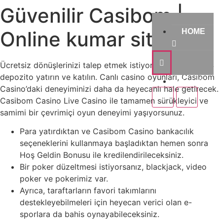
Güvenilir Casibom |
Online kumar sitesii
HOME
Ücretsiz dönüşlerinizi talep etmek istiyorsanız, en az 20$
depozito yatırın ve katılın. Canlı casino oyunları, Casibom
Home
Casino’daki deneyiminizi daha da heyecanlı hale getirecek.
Casibom Casino Live Casino ile tamamen sürükleyici ve
samimi bir çevrimiçi oyun deneyimi yaşıyorsunuz.
Para yatırdıktan ve Casibom Casino bankacılık
seçeneklerini kullanmaya başladıktan hemen sonra
Hoş Geldin Bonusu ile kredilendirileceksiniz.
Bir poker düzeltmesi istiyorsanız, blackjack, video
poker ve pokerimiz var.
Ayrıca, taraftarların favori takımlarını
destekleyebilmeleri için heyecan verici olan e-
sporlara da bahis oynayabileceksiniz.