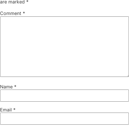
are marked
*
Comment
*
Name
*
Email
*