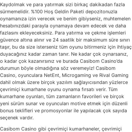
Kaydolmak ve para yatırmak sizi birkaç dakikadan fazla
sürmemelidir. %100 Hoş Geldin Paketi depozitonuzla
oynamanıza izin verecek ve benim gibiyseniz, muhtemelen
hesabınızdaki parayla oynamaya devam edecek ve daha
fazlasını ekleyeceksiniz. Para yatırma ve çekme işlemleri
güvence altına alınır ve 24 saatlik bir maksimum süre sınırı
taşır, bu da size isterseniz tüm oyunu bitirmeniz için ihtiyaç
duyacağınız kadar zaman tanır. Ne kadar çok oynarsanız,
o kadar çok kazanırsınız ve burada Casibom Casino’da
durumun böyle olmadığına söz veremeyiz! Casibom
Casino, oyunculara NetEnt, Microgaming ve Rival Gaming
dahil olmak üzere birçok yazılım sağlayıcısından yüzlerce
çevrimiçi kumarhane oyunu oynama fırsatı verir. Tüm
kumarhane oyunları, tüm zamanların favorileri ve birçok
yeni sürüm sunar ve oyuncuları motive etmek için düzenli
bonus teklifleri ve promosyonlar ile yapılacak çok sayıda
seçenek vardır.
Casibom Casino gibi çevrimiçi kumarhaneler, çevrimiçi