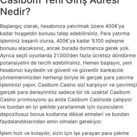
Nedir?
Başlangıç olarak, hesabınıza yatırılmak üzere 400€’ya
kadar hoşgeldin bonusu talep edebilirsiniz. Para yatırma
işleminiz başarılı olursa, 400€’ya kadar %100 eşleşme
bonusu alacaksınız, ancak burada durmanıza gerek yok.
Ayrıca seçili oyunlarda 21.000’den fazla ücretsiz döndürme
potansiyelini de tercih edebilirsiniz. Hemen başlayın, yeni
hesabınızı kaydedin ve güvenli ve güvenilir bankacılık
yöntemlerimizden herhangi biriyle ilk gerçek para yatırma
işleminizi yapın. Casibom Casino sizi karşılıyor ve çevrimiçi
gerçek para deneyiminiz sadece bir tık uzakta! Casibom
Casino promosyonu şu anda Casibom Casinoda çalışıyor
ve bundan en iyi şekilde yararlanmak için oyuncuların
depozitosuz bonus kodlarına dikkat etmeleri ve bundan
faydalandıklarından emin olmaları gerekiyor.
İşlem hızlı ve kolaydır, sizin için işe yarayan para çekme