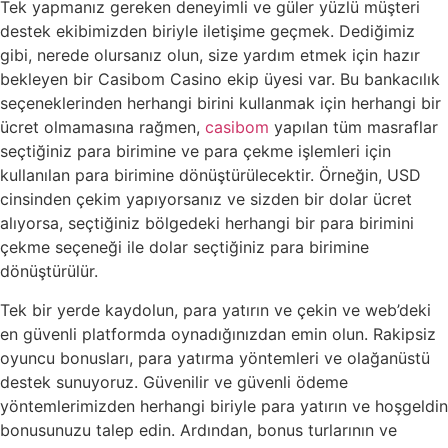
Tek yapmanız gereken deneyimli ve güler yüzlü müşteri
destek ekibimizden biriyle iletişime geçmek. Dediğimiz
gibi, nerede olursanız olun, size yardım etmek için hazır
bekleyen bir Casibom Casino ekip üyesi var. Bu bankacılık
seçeneklerinden herhangi birini kullanmak için herhangi bir
ücret olmamasına rağmen,
casibom
yapılan tüm masraflar
seçtiğiniz para birimine ve para çekme işlemleri için
kullanılan para birimine dönüştürülecektir. Örneğin, USD
cinsinden çekim yapıyorsanız ve sizden bir dolar ücret
alıyorsa, seçtiğiniz bölgedeki herhangi bir para birimini
çekme seçeneği ile dolar seçtiğiniz para birimine
dönüştürülür.
Tek bir yerde kaydolun, para yatırın ve çekin ve web’deki
en güvenli platformda oynadığınızdan emin olun. Rakipsiz
oyuncu bonusları, para yatırma yöntemleri ve olağanüstü
destek sunuyoruz. Güvenilir ve güvenli ödeme
yöntemlerimizden herhangi biriyle para yatırın ve hoşgeldin
bonusunuzu talep edin. Ardından, bonus turlarının ve