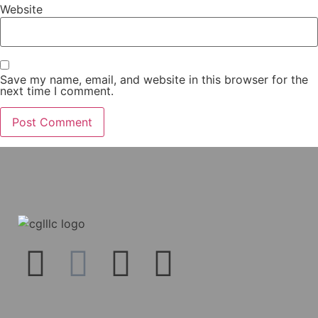
Website
Save my name, email, and website in this browser for the
next time I comment.