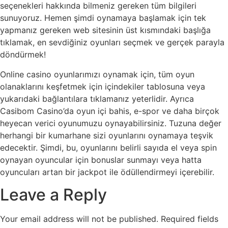
seçenekleri hakkında bilmeniz gereken tüm bilgileri
sunuyoruz. Hemen şimdi oynamaya başlamak için tek
yapmanız gereken web sitesinin üst kısmındaki başlığa
tıklamak, en sevdiğiniz oyunları seçmek ve gerçek parayla
döndürmek!
Online casino oyunlarımızı oynamak için, tüm oyun
olanaklarını keşfetmek için içindekiler tablosuna veya
yukarıdaki bağlantılara tıklamanız yeterlidir. Ayrıca
Casibom Casino’da oyun içi bahis, e-spor ve daha birçok
heyecan verici oyunumuzu oynayabilirsiniz. Tuzuna değer
herhangi bir kumarhane sizi oyunlarını oynamaya teşvik
edecektir. Şimdi, bu, oyunlarını belirli sayıda el veya spin
oynayan oyuncular için bonuslar sunmayı veya hatta
oyuncuları artan bir jackpot ile ödüllendirmeyi içerebilir.
Leave a Reply
Your email address will not be published.
Required fields