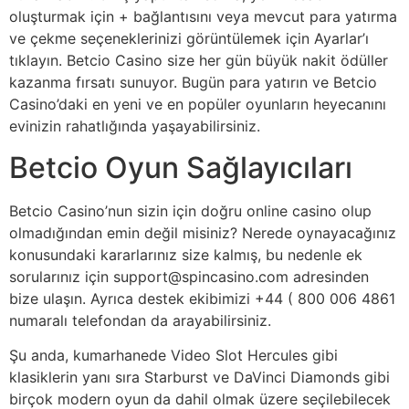
oluşturmak için + bağlantısını veya mevcut para yatırma
ve çekme seçeneklerinizi görüntülemek için Ayarlar’ı
tıklayın. Betcio Casino size her gün büyük nakit ödüller
kazanma fırsatı sunuyor. Bugün para yatırın ve Betcio
Casino’daki en yeni ve en popüler oyunların heyecanını
evinizin rahatlığında yaşayabilirsiniz.
Betcio Oyun Sağlayıcıları
Betcio Casino’nun sizin için doğru online casino olup
olmadığından emin değil misiniz? Nerede oynayacağınız
konusundaki kararlarınız size kalmış, bu nedenle ek
sorularınız için support@spincasino.com adresinden
bize ulaşın. Ayrıca destek ekibimizi +44 ( 800 006 4861
numaralı telefondan da arayabilirsiniz.
Şu anda, kumarhanede Video Slot Hercules gibi
klasiklerin yanı sıra Starburst ve DaVinci Diamonds gibi
birçok modern oyun da dahil olmak üzere seçilebilecek