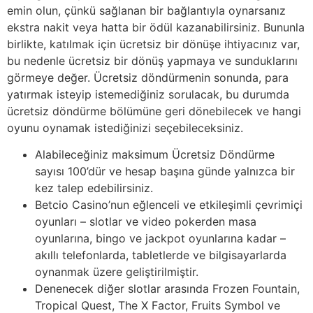
emin olun, çünkü sağlanan bir bağlantıyla oynarsanız
ekstra nakit veya hatta bir ödül kazanabilirsiniz. Bununla
birlikte, katılmak için ücretsiz bir dönüşe ihtiyacınız var,
bu nedenle ücretsiz bir dönüş yapmaya ve sunduklarını
görmeye değer. Ücretsiz döndürmenin sonunda, para
yatırmak isteyip istemediğiniz sorulacak, bu durumda
ücretsiz döndürme bölümüne geri dönebilecek ve hangi
oyunu oynamak istediğinizi seçebileceksiniz.
Alabileceğiniz maksimum Ücretsiz Döndürme
sayısı 100’dür ve hesap başına günde yalnızca bir
kez talep edebilirsiniz.
Betcio Casino’nun eğlenceli ve etkileşimli çevrimiçi
oyunları – slotlar ve video pokerden masa
oyunlarına, bingo ve jackpot oyunlarına kadar –
akıllı telefonlarda, tabletlerde ve bilgisayarlarda
oynanmak üzere geliştirilmiştir.
Denenecek diğer slotlar arasında Frozen Fountain,
Tropical Quest, The X Factor, Fruits Symbol ve