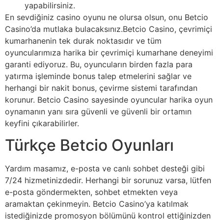
yapabilirsiniz.
En sevdiğiniz casino oyunu ne olursa olsun, onu Betcio
Casino’da mutlaka bulacaksınız.Betcio Casino, çevrimiçi
kumarhanenin tek durak noktasıdır ve tüm
oyuncularımıza harika bir çevrimiçi kumarhane deneyimi
garanti ediyoruz. Bu, oyuncuların birden fazla para
yatırma işleminde bonus talep etmelerini sağlar ve
herhangi bir nakit bonus, çevirme sistemi tarafından
korunur. Betcio Casino sayesinde oyuncular harika oyun
oynamanın yanı sıra güvenli ve güvenli bir ortamın
keyfini çıkarabilirler.
Türkçe Betcio Oyunları
Yardım masamız, e-posta ve canlı sohbet desteği gibi
7/24 hizmetinizdedir. Herhangi bir sorunuz varsa, lütfen
e-posta göndermekten, sohbet etmekten veya
aramaktan çekinmeyin. Betcio Casino’ya katılmak
istediğinizde promosyon bölümünü kontrol ettiğinizden