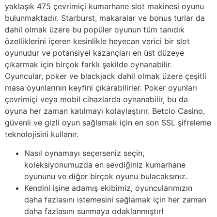
yaklaşık 475 çevrimiçi kumarhane slot makinesi oyunu
bulunmaktadır. Starburst, makaralar ve bonus turlar da
dahil olmak üzere bu popüler oyunun tüm tanıdık
özelliklerini içeren kesinlikle heyecan verici bir slot
oyunudur ve potansiyel kazançları en üst düzeye
çıkarmak için birçok farklı şekilde oynanabilir.
Oyuncular, poker ve blackjack dahil olmak üzere çeşitli
masa oyunlarının keyfini çıkarabilirler. Poker oyunları
çevrimiçi veya mobil cihazlarda oynanabilir, bu da
oyuna her zaman katılmayı kolaylaştırır. Betcio Casino,
güvenli ve gizli oyun sağlamak için en son SSL şifreleme
teknolojisini kullanır.
Nasıl oynamayı seçerseniz seçin,
koleksiyonumuzda en sevdiğiniz kumarhane
oyununu ve diğer birçok oyunu bulacaksınız.
Kendini işine adamış ekibimiz, oyuncularımızın
daha fazlasını istemesini sağlamak için her zaman
daha fazlasını sunmaya odaklanmıştır!