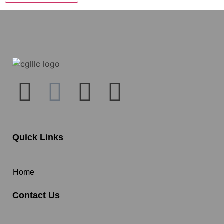
Quick Links
Home
Contact Us