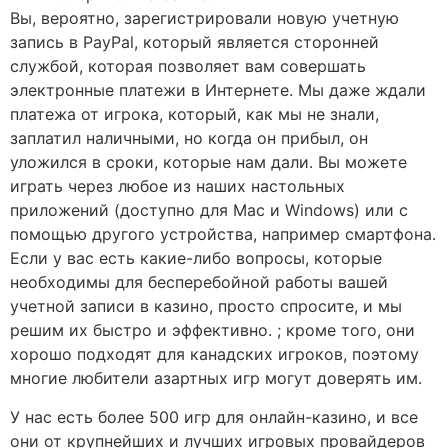
Вы, вероятно, зарегистрировали новую учетную
запись в PayPal, который является сторонней
службой, которая позволяет вам совершать
электронные платежи в Интернете. Мы даже ждали
платежа от игрока, который, как мы не знали,
заплатил наличными, но когда он прибыл, он
уложился в сроки, которые нам дали. Вы можете
играть через любое из наших настольных
приложений (доступно для Mac и Windows) или с
помощью другого устройства, например смартфона.
Если у вас есть какие-либо вопросы, которые
необходимы для бесперебойной работы вашей
учетной записи в казино, просто спросите, и мы
решим их быстро и эффективно. ; кроме того, они
хорошо подходят для канадских игроков, поэтому
многие любители азартных игр могут доверять им.
У нас есть более 500 игр для онлайн-казино, и все
они от крупнейших и лучших игровых провайдеров