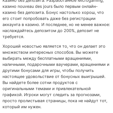
Казино без депозита: Разработанное Microgaming,
казино nouveau des jours было первым онлайн-
казино без депозита. Бонус настолько хорош, что
его стоит попробовать даже без регистрации
аккаунта в казино. И последнее, но не менее важное:
наслаждайтесь депозитом до 200%, депозит не
требуется.
Хорошей новостью является то, что он делает это
множеством интересных способов. Вы можете
выбирать между бесплатными вращениями,
наличными, подарочными ваучерами, вращениями и
другими бонусами для игры, чтобы получить
настоящее удовольствие от бонусных выигрышей.
Вы найдете более сотни продуктов с
оригинальными темами и привлекательной
графикой. Игроки могут следить за прогнозами,
просто пролистывая страницы, пока не найдут тот,
который им нужен.