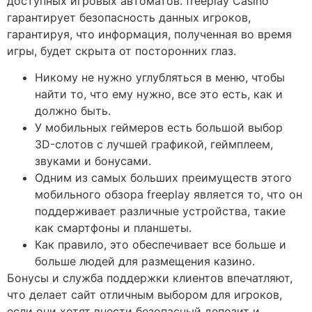
доступных игровых автоматов. freeplay Casino
гарантирует безопасность данных игроков,
гарантируя, что информация, полученная во время
игры, будет скрыта от посторонних глаз.
Никому не нужно углубляться в меню, чтобы
найти то, что ему нужно, все это есть, как и
должно быть.
У мобильных геймеров есть большой выбор
3D-слотов с лучшей графикой, геймплеем,
звуками и бонусами.
Одним из самых больших преимуществ этого
мобильного обзора freeplay является то, что он
поддерживает различные устройства, такие
как смартфоны и планшеты.
Как правило, это обеспечивает все больше и
больше людей для размещения казино.
Бонусы и служба поддержки клиентов впечатляют,
что делает сайт отличным выбором для игроков,
если они хотят внести безопасный депозит и