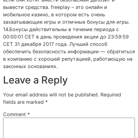
вывести средства. freeplay – это онлайн и
мобильное казино, в котором есть очень
захватывающие игры и отличные бонусы для игры.
14.Бонусы действительны в течение периода с
00:00:01 CET в день проведения акции до 23:59:59
CET 31 декабря 2017 года. Лучший способ
обеспечить безопасность информации — обратиться
в компанию с хорошей репутацией, работающую на
законных основаниях.
Leave a Reply
Your email address will not be published.
Required
fields are marked
*
Comment
*