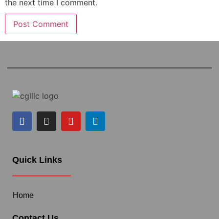
the next time I comment.
Quick Links
Home
Contact Us