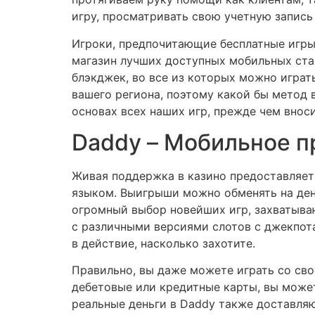
игру, просматривать свою учетную запись
Игроки, предпочитающие бесплатные игры
магазин лучших доступных мобильных став
блэкджек, во все из которых можно играт
вашего региона, поэтому какой бы метод в
основах всех наших игр, прежде чем внос
Daddy – Мобильное п
Живая поддержка в казино предоставляет 
языком. Выигрыши можно обменять на день
огромный выбор новейших игр, захватыва
с различными версиями слотов с джекпот
в действие, насколько захотите.
Правильно, вы даже можете играть со свое
дебетовые или кредитные карты, вы можете
реальные деньги в Daddy также доставляю