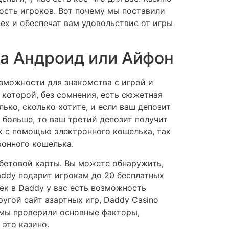
ость игроков. Вот почему мы поставили
ех и обеспечат вам удовольствие от игры
на Андроид или Айфон
озможности для знакомства с игрой и
 которой, без сомнения, есть сюжетная
лько, сколько хотите, и если ваш депозит
о больше, то ваш третий депозит получит
ак с помощью электронного кошелька, так
ронного кошелька.
бетовой карты. Вы можете обнаружить,
addy подарит игрокам до 20 бесплатных
ек в Daddy у вас есть возможность
ругой сайт азартных игр, Daddy Casino
 мы проверили основные факторы,
это казино.