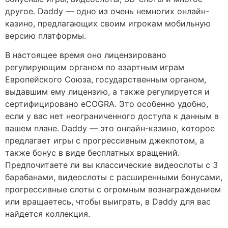
другое. Daddy — одно из очень немногих онлайн-
казино, предлагающих своим игрокам мобильную
версию платформы.
В настоящее время оно лицензировано
регулирующим органом по азартным играм
Европейского Союза, государственным органом,
выдавшим ему лицензию, а также регулируется и
сертифицировано eCOGRA. Это особенно удобно,
если у вас нет неограниченного доступа к данным в
вашем плане. Daddy — это онлайн-казино, которое
предлагает игры с прогрессивным джекпотом, а
также бонус в виде бесплатных вращений.
Предпочитаете ли вы классические видеослоты с 3
барабанами, видеослоты с расширенными бонусами,
прогрессивные слоты с огромным вознаграждением
или вращаетесь, чтобы выиграть, в Daddy для вас
найдется коллекция.