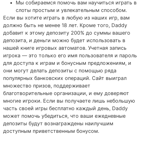
Мы собираемся помочь вам научиться играть в
слоты простым и увлекательным способом.
Если вы хотите играть в любую из наших игр, вам
должно быть не менее 18 лет. Кроме того, Daddy
добавит к этому депозиту 200% до суммы вашего
депозита, и деньги можно будет использовать в
нашей книге игровых автоматов. Учетная запись
игрока — это только его имя пользователя и пароль
для доступа к играм и бонусным предложениям, и
они могут делать депозиты с помощью ряда
популярных банковских операций. Сайт выиграл
множество призов, поддерживает
благотворительные организации, и ему доверяют
многие игроки. Если вы получаете лишь небольшую
часть своей игры бесплатно каждый день, Daddy
может помочь убедиться, что ваши ежедневные
депозиты будут вознаграждены наилучшим
доступным приветственным бонусом.