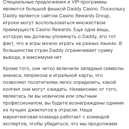
Специальные предложения и VIP-программы
являются большой фишкой Daddy Casino. Поскольку
Daddy является сайтом Casino Rewards Group,
игроки могут воспользоваться множеством
преимуществ Casino Rewards. Еще одна вещь,
которую мы должны упомянуть о Daddy, это тот
факт, что в игры можно играть на разных языках. В
большинстве стран Daddy ограничивает сумму
вывода, а максимума нет.
Кроме того, они четко включили западные символы
ананаса, лепрекона и игральной карты, что
позволяет посетителям легко определить, какой
контент они могут ожидать. Независимо от того,
являетесь ли вы новичком или опытным
профессионалом, вы будете вознаграждены одними
из лучших джекпотов в отрасли. Наша
маркетинговая команда работает с командой
экспертов, чтобы убедиться, что мы продолжаем