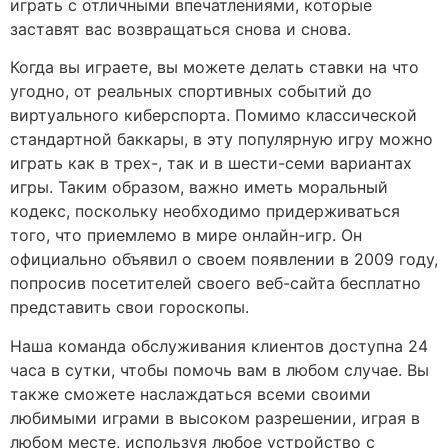
играть с отличными впечатлениями, которые
заставят вас возвращаться снова и снова.
Когда вы играете, вы можете делать ставки на что
угодно, от реальных спортивных событий до
виртуального киберспорта. Помимо классической
стандартной баккары, в эту популярную игру можно
играть как в трех-, так и в шести-семи вариантах
игры. Таким образом, важно иметь моральный
кодекс, поскольку необходимо придерживаться
того, что приемлемо в мире онлайн-игр. Он
официально объявил о своем появлении в 2009 году,
попросив посетителей своего веб-сайта бесплатно
представить свои гороскопы.
Наша команда обслуживания клиентов доступна 24
часа в сутки, чтобы помочь вам в любом случае. Вы
также сможете наслаждаться всеми своими
любимыми играми в высоком разрешении, играя в
любом месте, используя любое устройство с