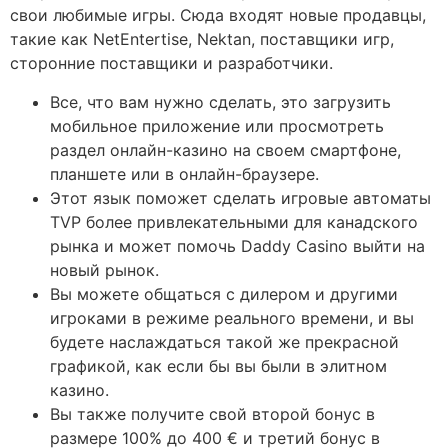
свои любимые игры. Сюда входят новые продавцы,
такие как NetEntertise, Nektan, поставщики игр,
сторонние поставщики и разработчики.
Все, что вам нужно сделать, это загрузить
мобильное приложение или просмотреть
раздел онлайн-казино на своем смартфоне,
планшете или в онлайн-браузере.
Этот язык поможет сделать игровые автоматы
TVP более привлекательными для канадского
рынка и может помочь Daddy Casino выйти на
новый рынок.
Вы можете общаться с дилером и другими
игроками в режиме реального времени, и вы
будете наслаждаться такой же прекрасной
графикой, как если бы вы были в элитном
казино.
Вы также получите свой второй бонус в
размере 100% до 400 € и третий бонус в