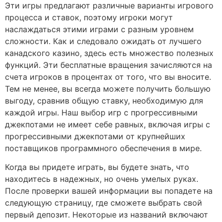
Эти игры предлагают различные варианты игрового
процесса и ставок, поэтому игроки могут
наслаждаться этими играми с разным уровнем
сложности. Как и следовало ожидать от лучшего
канадского казино, здесь есть множество полезных
функций. Эти бесплатные вращения зачисляются на
счета игроков в процентах от того, что вы вносите.
Тем не менее, вы всегда можете получить большую
выгоду, сравнив общую ставку, необходимую для
каждой игры. Наш выбор игр с прогрессивными
джекпотами не имеет себе равных, включая игры с
прогрессивными джекпотами от крупнейших
поставщиков программного обеспечения в мире.
Когда вы придете играть, вы будете знать, что
находитесь в надежных, но очень умелых руках.
После проверки вашей информации вы попадете на
следующую страницу, где сможете выбрать свой
первый депозит. Некоторые из названий включают