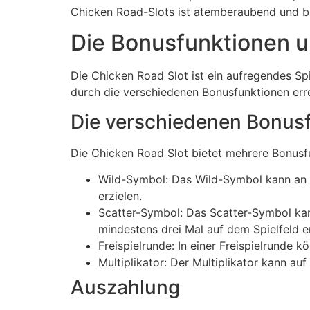
Chicken Road-Slots ist atemberaubend und biet
Die Bonusfunktionen u
Die Chicken Road Slot ist ein aufregendes Spi
durch die verschiedenen Bonusfunktionen err
Die verschiedenen Bonus
Die Chicken Road Slot bietet mehrere Bonusfu
Wild-Symbol: Das Wild-Symbol kann an b
erzielen.
Scatter-Symbol: Das Scatter-Symbol kann
mindestens drei Mal auf dem Spielfeld e
Freispielrunde: In einer Freispielrunde
Multiplikator: Der Multiplikator kann 
Auszahlung