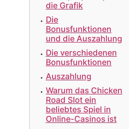
die Grafik
Die
Bonusfunktionen
und die Auszahlung
Die verschiedenen
Bonusfunktionen
Auszahlung
Warum das Chicken
Road Slot ein
beliebtes Spiel in
Online-Casinos ist