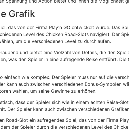
 an Spannung und Action bietet und Ihnen die Möglichkeit g
ie Grafik
iel, das von der Firma Play’n GO entwickelt wurde. Das Spi
rschiedenen Level des Chicken Road-Slots navigiert. Der S
ählen, um die verschiedenen Level zu durchlaufen.
aubend und bietet eine Vielzahl von Details, die den Spieler
en, was den Spieler in eine aufregende Reise entführt. Die Gr
so einfach wie komplex. Der Spieler muss nur auf die versc
eler kann auch zwischen verschiedenen Bonus-Symbolen wäh
toren wählen, um seine Gewinne zu erhöhen.
stisch, dass der Spieler sich wie in einem echten Reise-Slot 
fühlt. Der Spieler kann auch zwischen verschiedenen Grafik
n Road-Slot ein aufregendes Spiel, das von der Firma Play
n dem der Spieler durch die verschiedenen Level des Chicken