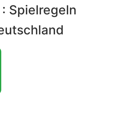
: Spielregeln
Deutschland