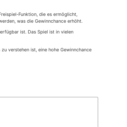
eispiel-Funktion, die es ermöglicht,
 werden, was die Gewinnchance erhöht.
rfügbar ist. Das Spiel ist in vielen
ch zu verstehen ist, eine hohe Gewinnchance