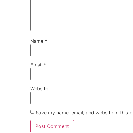
Name
*
Email
*
Website
Save my name, email, and website in this b