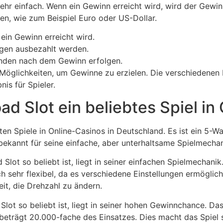
sehr einfach. Wenn ein Gewinn erreicht wird, wird der Gew
n, wie zum Beispiel Euro oder US-Dollar.
ein Gewinn erreicht wird.
gen ausbezahlt werden.
unden nach dem Gewinn erfolgen.
 Möglichkeiten, um Gewinne zu erzielen. Die verschiedene
is für Spieler.
 Slot ein beliebtes Spiel in 
ten Spiele in Online-Casinos in Deutschland. Es ist ein 5-W
bekannt für seine einfache, aber unterhaltsame Spielmechanik
ot so beliebt ist, liegt in seiner einfachen Spielmechanik. 
uch sehr flexibel, da es verschiedene Einstellungen ermöglic
it, die Drehzahl zu ändern.
lot so beliebt ist, liegt in seiner hohen Gewinnchance. Da
trägt 20.000-fache des Einsatzes. Dies macht das Spiel seh