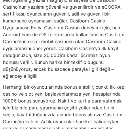
Casino’nun yazılımı güvenli ve güvenilirdir ve eCOGRA
sertifikası, oyuncuların güvenli, adil ve güvenli bir
kumarhane oynamasını sağlar. Casibom Casino
Uygulaması: En iyi Casibom Casino deneyimi için, hem
Android hem de iOS telefonlarda kullanılabilen Casibom
Casino’nun resmi mobil casinosu olan Casibom Casino
uygulamasını öneriyoruz. Casibom Casino’ya ilk kayıt
olduğunuzda, size 20.000$’a kadar ücretsiz oyun
bonusu verilir. Bunun harika bir teklif olduğunu
düşünüyoruz, ancak bu sadece parayla ilgili değil –
eğlenceyle ilgili!
Herhangi bir oyuncu anında bonus alabilir, çünkü ilk kez
casino ve slot yeni başlayanlarımıza yeni hesaplarında
1000€ bonus sunuyoruz. Nakit ve kartla para yatırmak
için bizimle para yatırmanın çeşitli yollarından birini
seçin, kaydolduğunuzda anında bonus alın ve Casibom
Casino’ya katılın. Artık oyuncular hareket halindeyken
gerçek zamanlı olarak bahis oynayabilir ve oranlar