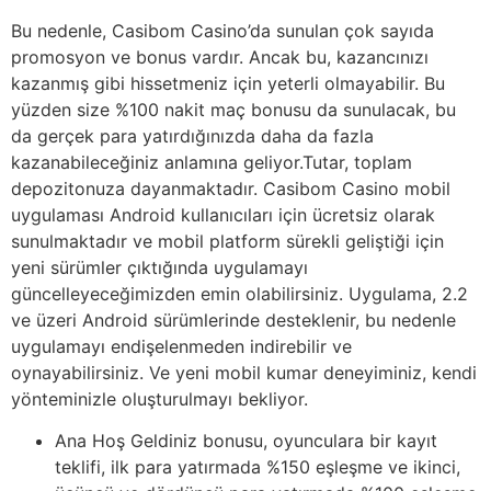
Bu nedenle, Casibom Casino’da sunulan çok sayıda
promosyon ve bonus vardır. Ancak bu, kazancınızı
kazanmış gibi hissetmeniz için yeterli olmayabilir. Bu
yüzden size %100 nakit maç bonusu da sunulacak, bu
da gerçek para yatırdığınızda daha da fazla
kazanabileceğiniz anlamına geliyor.Tutar, toplam
depozitonuza dayanmaktadır. Casibom Casino mobil
uygulaması Android kullanıcıları için ücretsiz olarak
sunulmaktadır ve mobil platform sürekli geliştiği için
yeni sürümler çıktığında uygulamayı
güncelleyeceğimizden emin olabilirsiniz. Uygulama, 2.2
ve üzeri Android sürümlerinde desteklenir, bu nedenle
uygulamayı endişelenmeden indirebilir ve
oynayabilirsiniz. Ve yeni mobil kumar deneyiminiz, kendi
yönteminizle oluşturulmayı bekliyor.
Ana Hoş Geldiniz bonusu, oyunculara bir kayıt
teklifi, ilk para yatırmada %150 eşleşme ve ikinci,