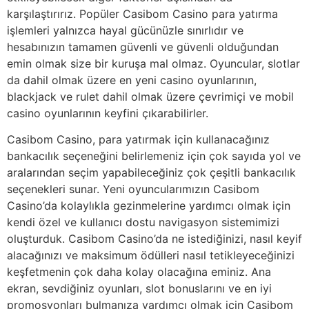
karşılaştırırız. Popüler Casibom Casino para yatırma
işlemleri yalnızca hayal gücünüzle sınırlıdır ve
hesabınızın tamamen güvenli ve güvenli olduğundan
emin olmak size bir kuruşa mal olmaz. Oyuncular, slotlar
da dahil olmak üzere en yeni casino oyunlarının,
blackjack ve rulet dahil olmak üzere çevrimiçi ve mobil
casino oyunlarının keyfini çıkarabilirler.
Casibom Casino, para yatırmak için kullanacağınız
bankacılık seçeneğini belirlemeniz için çok sayıda yol ve
aralarından seçim yapabileceğiniz çok çeşitli bankacılık
seçenekleri sunar. Yeni oyuncularımızın Casibom
Casino’da kolaylıkla gezinmelerine yardımcı olmak için
kendi özel ve kullanıcı dostu navigasyon sistemimizi
oluşturduk. Casibom Casino’da ne istediğinizi, nasıl keyif
alacağınızı ve maksimum ödülleri nasıl tetikleyeceğinizi
keşfetmenin çok daha kolay olacağına eminiz. Ana
ekran, sevdiğiniz oyunları, slot bonuslarını ve en iyi
promosyonları bulmanıza yardımcı olmak için Casibom