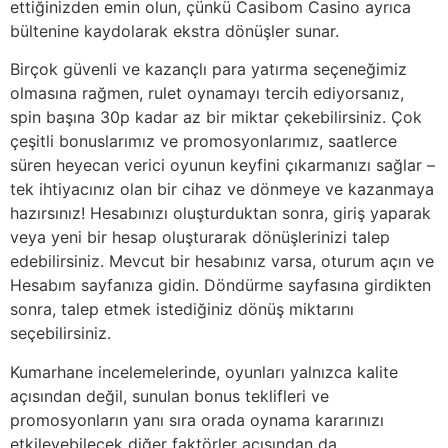
ettiğinizden emin olun, çünkü Casibom Casino ayrıca
bültenine kaydolarak ekstra dönüşler sunar.
Birçok güvenli ve kazançlı para yatırma seçeneğimiz
olmasına rağmen, rulet oynamayı tercih ediyorsanız,
spin başına 30p kadar az bir miktar çekebilirsiniz. Çok
çeşitli bonuslarımız ve promosyonlarımız, saatlerce
süren heyecan verici oyunun keyfini çıkarmanızı sağlar –
tek ihtiyacınız olan bir cihaz ve dönmeye ve kazanmaya
hazırsınız! Hesabınızı oluşturduktan sonra, giriş yaparak
veya yeni bir hesap oluşturarak dönüşlerinizi talep
edebilirsiniz. Mevcut bir hesabınız varsa, oturum açın ve
Hesabım sayfanıza gidin. Döndürme sayfasına girdikten
sonra, talep etmek istediğiniz dönüş miktarını
seçebilirsiniz.
Kumarhane incelemelerinde, oyunları yalnızca kalite
açısından değil, sunulan bonus teklifleri ve
promosyonların yanı sıra orada oynama kararınızı
etkileyebilecek diğer faktörler açısından da