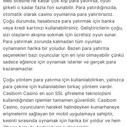
Web sitesine ne kadar çok kişi para yatırırsa, oyun
şirketi o kadar fazla fon sunabilir. Para yatırdığınızda,
otomatik olarak casino oyunlarına para yatırılırsınız.
Çoğu durumda, hesabınıza para yatırmak için banka
veya kredi kartınızı kullanabilirsiniz. Geliştiricilerin çoğu,
sizi olayların akışına sokmak için ücretsiz oyun sunar.
Para yatırmak zorunda kalmadan tüm oyunları
oynamanın harika bir yoludur. Bazen para yatırma
seçenekleri bazı oyuncular için en iyisi olmayabilir çünkü
sadece eğlence için oynamak isterler ve gerçek para
kazanamazlar.
Çoğu yöntem para yatırma için kullanılabilirken, yalnızca
para çekme için kullanılabilen birkaç yöntem vardır.
Casibom Casino en son SSL şifreleme teknolojisini
kullandığından işlemler tamamen güvenlidir. Casibom
Casino, oyuncuların hareket halindeyken kumarhaneye
erişmelerini sağlayan bir mobil uygulamaya sahiptir,
kesinti sırasında oynamak için harika bir yoldur ve hem