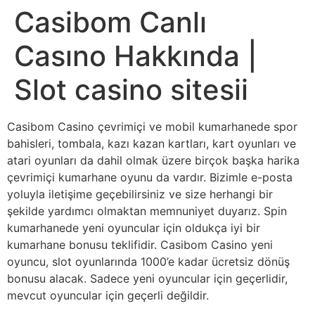
Casibom Canlı
Casıno Hakkında |
Slot casino sitesii
Casibom Casino çevrimiçi ve mobil kumarhanede spor
bahisleri, tombala, kazı kazan kartları, kart oyunları ve
atari oyunları da dahil olmak üzere birçok başka harika
çevrimiçi kumarhane oyunu da vardır. Bizimle e-posta
yoluyla iletişime geçebilirsiniz ve size herhangi bir
şekilde yardımcı olmaktan memnuniyet duyarız. Spin
kumarhanede yeni oyuncular için oldukça iyi bir
kumarhane bonusu teklifidir. Casibom Casino yeni
oyuncu, slot oyunlarında 1000’e kadar ücretsiz dönüş
bonusu alacak. Sadece yeni oyuncular için geçerlidir,
mevcut oyuncular için geçerli değildir.