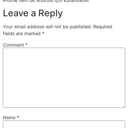
iPhone hem de Android için kullanılabilir.
Leave a Reply
Your email address will not be published.
Required
fields are marked
*
Comment
*
Name
*