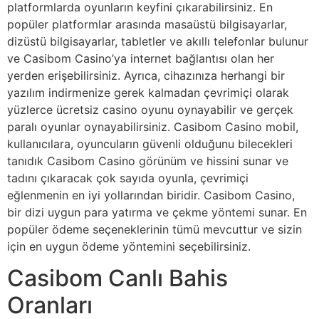
platformlarda oyunların keyfini çıkarabilirsiniz. En
popüler platformlar arasında masaüstü bilgisayarlar,
dizüstü bilgisayarlar, tabletler ve akıllı telefonlar bulunur
ve Casibom Casino’ya internet bağlantısı olan her
yerden erişebilirsiniz. Ayrıca, cihazınıza herhangi bir
yazılım indirmenize gerek kalmadan çevrimiçi olarak
yüzlerce ücretsiz casino oyunu oynayabilir ve gerçek
paralı oyunlar oynayabilirsiniz. Casibom Casino mobil,
kullanıcılara, oyuncuların güvenli olduğunu bilecekleri
tanıdık Casibom Casino görünüm ve hissini sunar ve
tadını çıkaracak çok sayıda oyunla, çevrimiçi
eğlenmenin en iyi yollarından biridir. Casibom Casino,
bir dizi uygun para yatırma ve çekme yöntemi sunar. En
popüler ödeme seçeneklerinin tümü mevcuttur ve sizin
için en uygun ödeme yöntemini seçebilirsiniz.
Casibom Canlı Bahis
Oranları