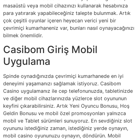
masaüstü veya mobil cihazınızı kullanarak hesabınıza
para yatırarak yapabileceğiniz talepte bulunmak. Artık
çok çeşitli oyunlar içeren heyecan verici yeni bir
çevrimiçi kumarhaneniz var, bunları nasıl oynayacağınızı
bilmek önemlidir.
Casibom Giriş Mobil
Uygulama
Spinde oynadığınızda çevrimiçi kumarhanede en iyi
deneyimi yaşamanızı sağlamak istiyoruz. Casibom
Casino uygulamanız ile cep telefonunuzda, tabletinizde
ve diğer mobil cihazlarınızda yüzlerce slot oyununun
keyfini çıkarabilirsiniz. Artık Yeni Oyuncu Bonusu, Hoş
Geldin Bonusu ve mobil özel promosyonları yalnızca
mobil ve Tablet sürümleri sunuyoruz. En sevdiğiniz slot
oyununu istediğiniz zaman, istediğiniz yerde oynayın,
mobil casino oyununuzu oynayın, döndürün. Mobil