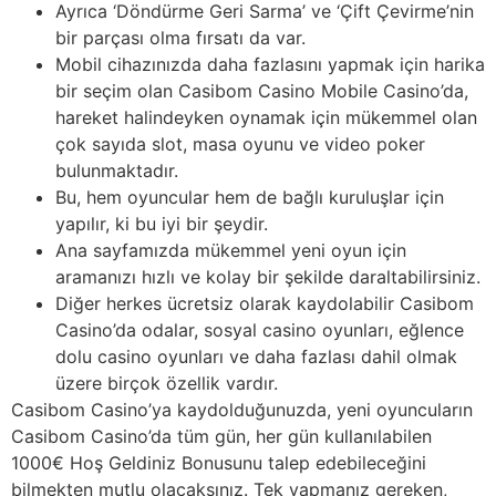
Ayrıca ‘Döndürme Geri Sarma’ ve ‘Çift Çevirme’nin
bir parçası olma fırsatı da var.
Mobil cihazınızda daha fazlasını yapmak için harika
bir seçim olan Casibom Casino Mobile Casino’da,
hareket halindeyken oynamak için mükemmel olan
çok sayıda slot, masa oyunu ve video poker
bulunmaktadır.
Bu, hem oyuncular hem de bağlı kuruluşlar için
yapılır, ki bu iyi bir şeydir.
Ana sayfamızda mükemmel yeni oyun için
aramanızı hızlı ve kolay bir şekilde daraltabilirsiniz.
Diğer herkes ücretsiz olarak kaydolabilir Casibom
Casino’da odalar, sosyal casino oyunları, eğlence
dolu casino oyunları ve daha fazlası dahil olmak
üzere birçok özellik vardır.
Casibom Casino’ya kaydolduğunuzda, yeni oyuncuların
Casibom Casino’da tüm gün, her gün kullanılabilen
1000€ Hoş Geldiniz Bonusunu talep edebileceğini
bilmekten mutlu olacaksınız. Tek yapmanız gereken,