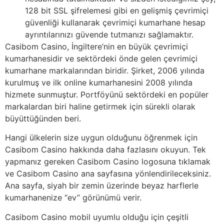
128 bit SSL şifrelemesi gibi en gelişmiş çevrimiçi
güvenliği kullanarak çevrimiçi kumarhane hesap
ayrıntılarınızı güvende tutmanızı sağlamaktır.
Casibom Casino, İngiltere’nin en büyük çevrimiçi
kumarhanesidir ve sektördeki önde gelen çevrimiçi
kumarhane markalarından biridir. Şirket, 2006 yılında
kurulmuş ve ilk online kumarhanesini 2008 yılında
hizmete sunmuştur. Portföyünü sektördeki en popüler
markalardan biri haline getirmek için sürekli olarak
büyüttüğünden beri.
Hangi ülkelerin size uygun olduğunu öğrenmek için
Casibom Casino hakkında daha fazlasını okuyun. Tek
yapmanız gereken Casibom Casino logosuna tıklamak
ve Casibom Casino ana sayfasına yönlendirileceksiniz.
Ana sayfa, siyah bir zemin üzerinde beyaz harflerle
kumarhanenize “ev” görünümü verir.
Casibom Casino mobil uyumlu olduğu için çeşitli