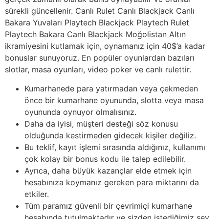
sürekli güncellenir. Canlı Rulet Canlı Blackjack Canlı
Bakara Yuvaları Playtech Blackjack Playtech Rulet
Playtech Bakara Canlı Blackjack Moğolistan Altın
ikramiyesini kutlamak için, oynamanız için 40$’a kadar
bonuslar sunuyoruz. En popüler oyunlardan bazıları
slotlar, masa oyunları, video poker ve canlı rulettir.
Kumarhanede para yatırmadan veya çekmeden
önce bir kumarhane oyununda, slotta veya masa
oyununda oynuyor olmalısınız.
Daha da iyisi, müşteri desteği söz konusu
olduğunda kestirmeden gidecek kişiler değiliz.
Bu teklif, kayıt işlemi sırasında aldığınız, kullanımı
çok kolay bir bonus kodu ile talep edilebilir.
Ayrıca, daha büyük kazançlar elde etmek için
hesabınıza koymanız gereken para miktarını da
etkiler.
Tüm paramız güvenli bir çevrimiçi kumarhane
hesabında tutulmaktadır ve sizden istediğimiz şey,