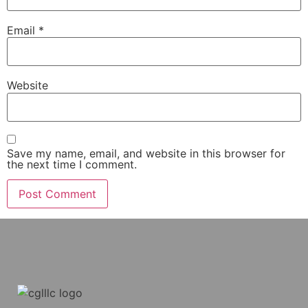
Email
*
Website
Save my name, email, and website in this browser for
the next time I comment.