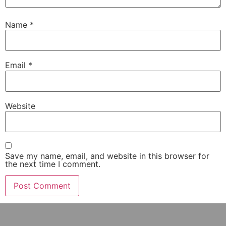
Name
*
Email
*
Website
Save my name, email, and website in this browser for
the next time I comment.