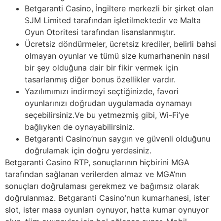
Betgaranti Casino, İngiltere merkezli bir şirket olan
SJM Limited tarafından işletilmektedir ve Malta
Oyun Otoritesi tarafından lisanslanmıştır.
Ücretsiz döndürmeler, ücretsiz krediler, belirli bahsi
olmayan oyunlar ve tümü size kumarhanenin nasıl
bir şey olduğuna dair bir fikir vermek için
tasarlanmış diğer bonus özellikler vardır.
Yazılımımızı indirmeyi seçtiğinizde, favori
oyunlarınızı doğrudan uygulamada oynamayı
seçebilirsiniz.Ve bu yetmezmiş gibi, Wi-Fi’ye
bağlıyken de oynayabilirsiniz.
Betgaranti Casino’nun saygın ve güvenli olduğunu
doğrulamak için doğru yerdesiniz.
Betgaranti Casino RTP, sonuçlarının hiçbirini MGA
tarafından sağlanan verilerden almaz ve MGA’nın
sonuçları doğrulaması gerekmez ve bağımsız olarak
doğrulanmaz. Betgaranti Casino’nun kumarhanesi, ister
slot, ister masa oyunları oynuyor, hatta kumar oynuyor