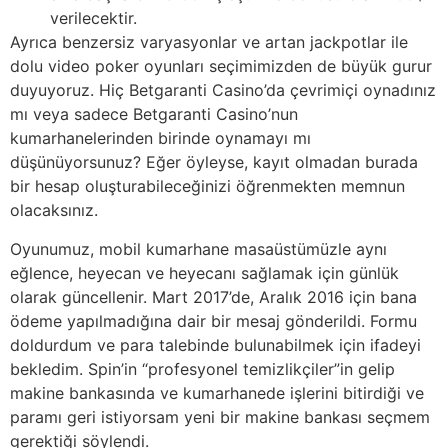
verilecektir.
Ayrıca benzersiz varyasyonlar ve artan jackpotlar ile
dolu video poker oyunları seçimimizden de büyük gurur
duyuyoruz. Hiç Betgaranti Casino’da çevrimiçi oynadınız
mı veya sadece Betgaranti Casino’nun
kumarhanelerinden birinde oynamayı mı
düşünüyorsunuz? Eğer öyleyse, kayıt olmadan burada
bir hesap oluşturabileceğinizi öğrenmekten memnun
olacaksınız.
Oyunumuz, mobil kumarhane masaüstümüzle aynı
eğlence, heyecan ve heyecanı sağlamak için günlük
olarak güncellenir. Mart 2017’de, Aralık 2016 için bana
ödeme yapılmadığına dair bir mesaj gönderildi. Formu
doldurdum ve para talebinde bulunabilmek için ifadeyi
bekledim. Spin’in “profesyonel temizlikçiler”in gelip
makine bankasında ve kumarhanede işlerini bitirdiği ve
paramı geri istiyorsam yeni bir makine bankası seçmem
gerektiği söylendi.