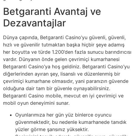
Betgaranti Avantaj ve
Dezavantajlar
Dünya çapında, Betgaranti Casino’yu güvenli, güvenli,
hızlı ve güvenilir tutmaktan başka hiçbir şeye adamış
her boyutta ve türde 1.200’den fazla sunucu barındırıcısı
vardır. Dünyanın önde gelen çevrimiçi kumarhanesi
Betgaranti Casino’ya hoş geldiniz. Betgaranti Casino’yu
diğerlerinden ayıran şey, lisanslı ve düzenlenmiş bir
çevrimiçi kumarhane olmasıdır, yani paranızın güvende
olduğuna dair tam bir güvenle oynayabilirsiniz.
Betgaranti Casino mobile, mevcut en iyi çevrimiçi ve
mobil oyun deneyimini sunar.
Oyunlarımıza her gün yüz binlerce oyuncu
güvenmektedir, bu nedenle kumarhanede tanıdık
yüzler görme şansınız yüksektir.