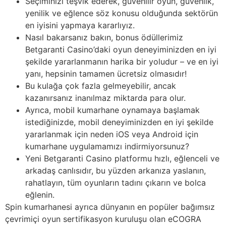
Seçiminizi teşvik ederek, güvenilir oyun, güvenlik,
yenilik ve eğlence söz konusu olduğunda sektörün
en iyisini yapmaya kararlıyız.
Nasıl bakarsanız bakın, bonus ödüllerimiz
Betgaranti Casino’daki oyun deneyiminizden en iyi
şekilde yararlanmanın harika bir yoludur – ve en iyi
yanı, hepsinin tamamen ücretsiz olmasıdır!
Bu kulağa çok fazla gelmeyebilir, ancak
kazanırsanız inanılmaz miktarda para olur.
Ayrıca, mobil kumarhane oynamaya başlamak
istediğinizde, mobil deneyiminizden en iyi şekilde
yararlanmak için neden iOS veya Android için
kumarhane uygulamamızı indirmiyorsunuz?
Yeni Betgaranti Casino platformu hızlı, eğlenceli ve
arkadaş canlısıdır, bu yüzden arkanıza yaslanın,
rahatlayın, tüm oyunların tadını çıkarın ve bolca
eğlenin.
Spin kumarhanesi ayrıca dünyanın en popüler bağımsız
çevrimiçi oyun sertifikasyon kuruluşu olan eCOGRA