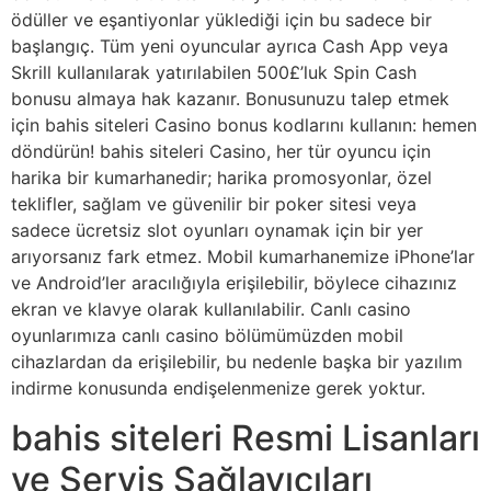
ödüller ve eşantiyonlar yüklediği için bu sadece bir
başlangıç. Tüm yeni oyuncular ayrıca Cash App veya
Skrill kullanılarak yatırılabilen 500£’luk Spin Cash
bonusu almaya hak kazanır. Bonusunuzu talep etmek
için bahis siteleri Casino bonus kodlarını kullanın: hemen
döndürün! bahis siteleri Casino, her tür oyuncu için
harika bir kumarhanedir; harika promosyonlar, özel
teklifler, sağlam ve güvenilir bir poker sitesi veya
sadece ücretsiz slot oyunları oynamak için bir yer
arıyorsanız fark etmez. Mobil kumarhanemize iPhone’lar
ve Android’ler aracılığıyla erişilebilir, böylece cihazınız
ekran ve klavye olarak kullanılabilir. Canlı casino
oyunlarımıza canlı casino bölümümüzden mobil
cihazlardan da erişilebilir, bu nedenle başka bir yazılım
indirme konusunda endişelenmenize gerek yoktur.
bahis siteleri Resmi Lisanları
ve Servis Sağlayıcıları