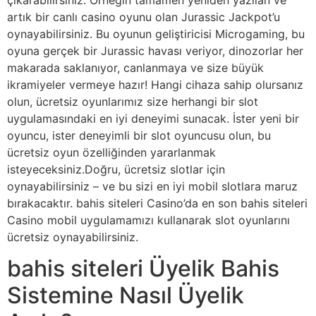
artık bir canlı casino oyunu olan Jurassic Jackpot’u
oynayabilirsiniz. Bu oyunun geliştiricisi Microgaming, bu
oyuna gerçek bir Jurassic havası veriyor, dinozorlar her
makarada saklanıyor, canlanmaya ve size büyük
ikramiyeler vermeye hazır! Hangi cihaza sahip olursanız
olun, ücretsiz oyunlarımız size herhangi bir slot
uygulamasındaki en iyi deneyimi sunacak. İster yeni bir
oyuncu, ister deneyimli bir slot oyuncusu olun, bu
ücretsiz oyun özelliğinden yararlanmak
isteyeceksiniz.Doğru, ücretsiz slotlar için
oynayabilirsiniz – ve bu sizi en iyi mobil slotlara maruz
bırakacaktır. bahis siteleri Casino’da en son bahis siteleri
Casino mobil uygulamamızı kullanarak slot oyunlarını
ücretsiz oynayabilirsiniz.
bahis siteleri Üyelik Bahis
Sistemine Nasıl Üyelik