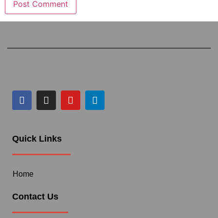
Quick Links
Home
Contact Us