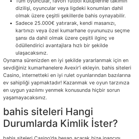
Tüm oyuncular, favori futbol kulüplerine takımın
dizilişi, oyuncular veya ligdeki konumları dahil
olmak üzere çeşitli şekillerde bahis oynayabilir.
Sadece 25.000€ yatırarak, kendi masanızı,
kartınızı veya özel kumarhane oyununuzu seçme
şansı da dahil olmak üzere çeşitli ilginç ve
ödüllendirici avantajlara hızlı bir şekilde
ulaşacaksınız.
Oynama sürenizden en iyi şekilde yararlanmak için en
sevdiğiniz kumarhanelere Avexir’i ekleyin. bahis siteleri
Casino, internetteki en iyi rulet oyunlarından bazılarına
ev sahipliği yapmaktadır! Kazanmak ve oyun tarzınıza
en uygun yazılımı yenmek konusunda hiçbir sorun
yaşamayacaksınız.
bahis siteleri Hangi
Durumlarda Kimlik İster?
bahis siteleri Casino’da hesap açarak bize inancını