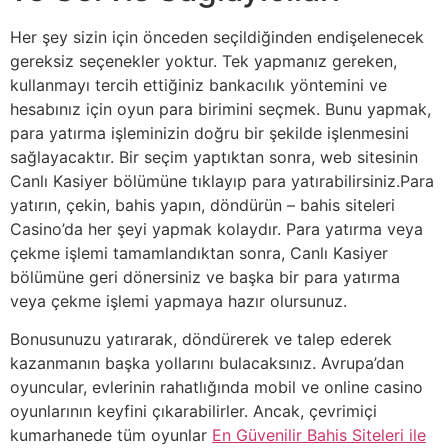
Her şey sizin için önceden seçildiğinden endişelenecek
gereksiz seçenekler yoktur. Tek yapmanız gereken,
kullanmayı tercih ettiğiniz bankacılık yöntemini ve
hesabınız için oyun para birimini seçmek. Bunu yapmak,
para yatırma işleminizin doğru bir şekilde işlenmesini
sağlayacaktır. Bir seçim yaptıktan sonra, web sitesinin
Canlı Kasiyer bölümüne tıklayıp para yatırabilirsiniz.Para
yatırın, çekin, bahis yapın, döndürün – bahis siteleri
Casino’da her şeyi yapmak kolaydır. Para yatırma veya
çekme işlemi tamamlandıktan sonra, Canlı Kasiyer
bölümüne geri dönersiniz ve başka bir para yatırma
veya çekme işlemi yapmaya hazır olursunuz.
Bonusunuzu yatırarak, döndürerek ve talep ederek
kazanmanın başka yollarını bulacaksınız. Avrupa’dan
oyuncular, evlerinin rahatlığında mobil ve online casino
oyunlarının keyfini çıkarabilirler. Ancak, çevrimiçi
kumarhanede tüm oyunlar
En Güvenilir Bahis Siteleri ile