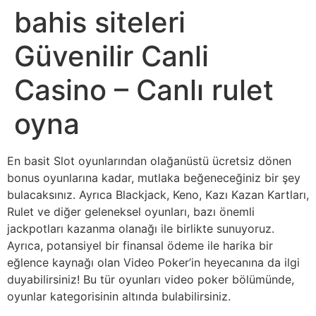
bahis siteleri
Güvenilir Canli
Casino – Canlı rulet
oyna
En basit Slot oyunlarından olağanüstü ücretsiz dönen
bonus oyunlarına kadar, mutlaka beğeneceğiniz bir şey
bulacaksınız. Ayrıca Blackjack, Keno, Kazı Kazan Kartları,
Rulet ve diğer geleneksel oyunları, bazı önemli
jackpotları kazanma olanağı ile birlikte sunuyoruz.
Ayrıca, potansiyel bir finansal ödeme ile harika bir
eğlence kaynağı olan Video Poker’in heyecanına da ilgi
duyabilirsiniz! Bu tür oyunları video poker bölümünde,
oyunlar kategorisinin altında bulabilirsiniz.