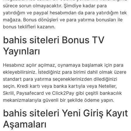
sürece sorun olmayacaktır. Şimdiye kadar para
yatırdığım ve paypal hesabımdan da para yatırdığım tek
mağaza. Bonus dönüşleri ve para yatırma bonusları ile
bonus teklifleri kazanın.
bahis siteleri Bonus TV
Yayınları
Hesabınız açılır açılmaz, oynamaya başlamak için para
ekleyebilirsiniz. İstediğiniz para birimi dahil olmak üzere
standart para yatırma seçeneklerinizden dilediğinizi
seçin. Kredi kartı veya banka kartıyla veya Neteller,
Skrill, Paysafecard ve Click2Pay gibi çeşitli bankacılık
mekanizmalarıyla güvenli bir şekilde ödeme yapın.
bahis siteleri Yeni Giriş Kayıt
Aşamaları