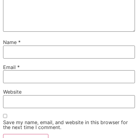
Name
*
Email
*
Website
Save my name, email, and website in this browser for
the next time I comment.