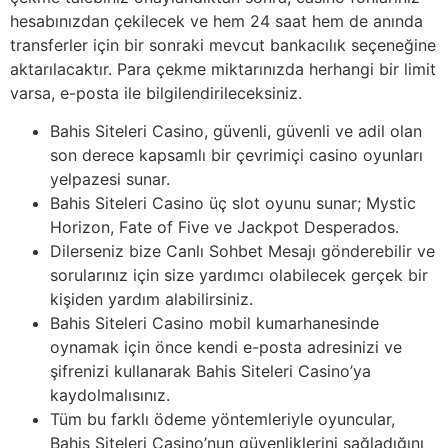
hesabınızdan çekilecek ve hem 24 saat hem de anında
transferler için bir sonraki mevcut bankacılık seçeneğine
aktarılacaktır. Para çekme miktarınızda herhangi bir limit
varsa, e-posta ile bilgilendirileceksiniz.
Bahis Siteleri Casino, güvenli, güvenli ve adil olan
son derece kapsamlı bir çevrimiçi casino oyunları
yelpazesi sunar.
Bahis Siteleri Casino üç slot oyunu sunar; Mystic
Horizon, Fate of Five ve Jackpot Desperados.
Dilerseniz bize Canlı Sohbet Mesajı gönderebilir ve
sorularınız için size yardımcı olabilecek gerçek bir
kişiden yardım alabilirsiniz.
Bahis Siteleri Casino mobil kumarhanesinde
oynamak için önce kendi e-posta adresinizi ve
şifrenizi kullanarak Bahis Siteleri Casino’ya
kaydolmalısınız.
Tüm bu farklı ödeme yöntemleriyle oyuncular,
Bahis Siteleri Casino’nun güvenliklerini sağladığını