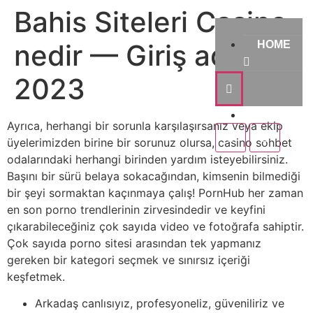
Bahis Siteleri Casino
nedir — Giriş adresi
HOME
2023
Home
Ayrıca, herhangi bir sorunla karşılaşırsanız veya ekip
üyelerimizden birine bir sorunuz olursa, casino sohbet
odalarındaki herhangi birinden yardım isteyebilirsiniz.
Başını bir sürü belaya sokacağından, kimsenin bilmediği
bir şeyi sormaktan kaçınmaya çalış! PornHub her zaman
en son porno trendlerinin zirvesindedir ve keyfini
çıkarabileceğiniz çok sayıda video ve fotoğrafa sahiptir.
Çok sayıda porno sitesi arasından tek yapmanız
gereken bir kategori seçmek ve sınırsız içeriği
keşfetmek.
Arkadaş canlısıyız, profesyoneliz, güveniliriz ve