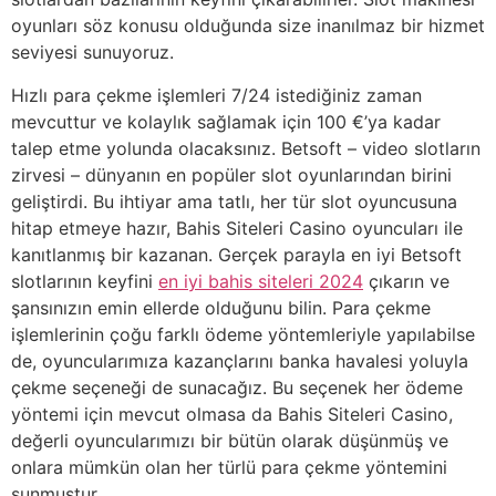
oyunları söz konusu olduğunda size inanılmaz bir hizmet
seviyesi sunuyoruz.
Hızlı para çekme işlemleri 7/24 istediğiniz zaman
mevcuttur ve kolaylık sağlamak için 100 €’ya kadar
talep etme yolunda olacaksınız. Betsoft – video slotların
zirvesi – dünyanın en popüler slot oyunlarından birini
geliştirdi. Bu ihtiyar ama tatlı, her tür slot oyuncusuna
hitap etmeye hazır, Bahis Siteleri Casino oyuncuları ile
kanıtlanmış bir kazanan. Gerçek parayla en iyi Betsoft
slotlarının keyfini
en iyi bahis siteleri 2024
çıkarın ve
şansınızın emin ellerde olduğunu bilin. Para çekme
işlemlerinin çoğu farklı ödeme yöntemleriyle yapılabilse
de, oyuncularımıza kazançlarını banka havalesi yoluyla
çekme seçeneği de sunacağız. Bu seçenek her ödeme
yöntemi için mevcut olmasa da Bahis Siteleri Casino,
değerli oyuncularımızı bir bütün olarak düşünmüş ve
onlara mümkün olan her türlü para çekme yöntemini
sunmuştur.