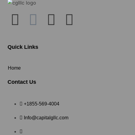
Quick Links
Home
Contact Us
+1855-569-4004
Info@capitalgllc.com