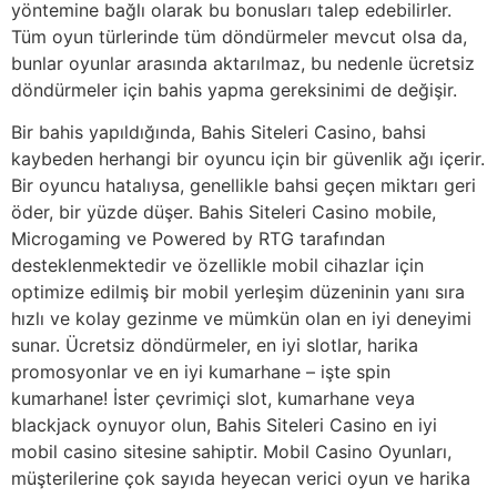
yöntemine bağlı olarak bu bonusları talep edebilirler.
Tüm oyun türlerinde tüm döndürmeler mevcut olsa da,
bunlar oyunlar arasında aktarılmaz, bu nedenle ücretsiz
döndürmeler için bahis yapma gereksinimi de değişir.
Bir bahis yapıldığında, Bahis Siteleri Casino, bahsi
kaybeden herhangi bir oyuncu için bir güvenlik ağı içerir.
Bir oyuncu hatalıysa, genellikle bahsi geçen miktarı geri
öder, bir yüzde düşer. Bahis Siteleri Casino mobile,
Microgaming ve Powered by RTG tarafından
desteklenmektedir ve özellikle mobil cihazlar için
optimize edilmiş bir mobil yerleşim düzeninin yanı sıra
hızlı ve kolay gezinme ve mümkün olan en iyi deneyimi
sunar. Ücretsiz döndürmeler, en iyi slotlar, harika
promosyonlar ve en iyi kumarhane – işte spin
kumarhane! İster çevrimiçi slot, kumarhane veya
blackjack oynuyor olun, Bahis Siteleri Casino en iyi
mobil casino sitesine sahiptir. Mobil Casino Oyunları,
müşterilerine çok sayıda heyecan verici oyun ve harika