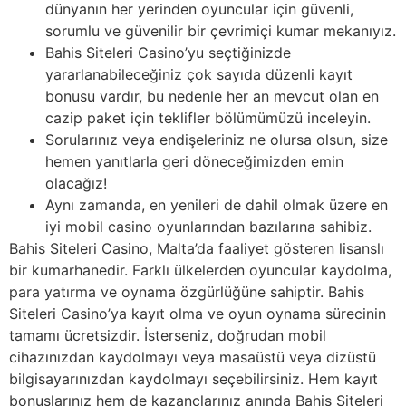
dünyanın her yerinden oyuncular için güvenli,
sorumlu ve güvenilir bir çevrimiçi kumar mekanıyız.
Bahis Siteleri Casino’yu seçtiğinizde
yararlanabileceğiniz çok sayıda düzenli kayıt
bonusu vardır, bu nedenle her an mevcut olan en
cazip paket için teklifler bölümümüzü inceleyin.
Sorularınız veya endişeleriniz ne olursa olsun, size
hemen yanıtlarla geri döneceğimizden emin
olacağız!
Aynı zamanda, en yenileri de dahil olmak üzere en
iyi mobil casino oyunlarından bazılarına sahibiz.
Bahis Siteleri Casino, Malta’da faaliyet gösteren lisanslı
bir kumarhanedir. Farklı ülkelerden oyuncular kaydolma,
para yatırma ve oynama özgürlüğüne sahiptir. Bahis
Siteleri Casino’ya kayıt olma ve oyun oynama sürecinin
tamamı ücretsizdir. İsterseniz, doğrudan mobil
cihazınızdan kaydolmayı veya masaüstü veya dizüstü
bilgisayarınızdan kaydolmayı seçebilirsiniz. Hem kayıt
bonuslarınız hem de kazançlarınız anında Bahis Siteleri