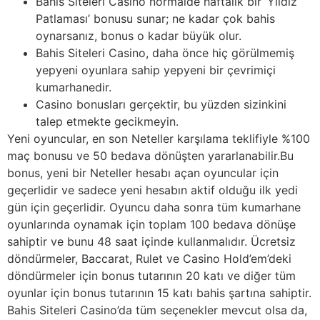
Bahis Siteleri Casino normalde haftalık bir ‘Yıldız
Patlaması’ bonusu sunar; ne kadar çok bahis
oynarsanız, bonus o kadar büyük olur.
Bahis Siteleri Casino, daha önce hiç görülmemiş
yepyeni oyunlara sahip yepyeni bir çevrimiçi
kumarhanedir.
Casino bonusları gerçektir, bu yüzden sizinkini
talep etmekte gecikmeyin.
Yeni oyuncular, en son Neteller karşılama teklifiyle %100
maç bonusu ve 50 bedava dönüşten yararlanabilir.Bu
bonus, yeni bir Neteller hesabı açan oyuncular için
geçerlidir ve sadece yeni hesabın aktif olduğu ilk yedi
gün için geçerlidir. Oyuncu daha sonra tüm kumarhane
oyunlarında oynamak için toplam 100 bedava dönüşe
sahiptir ve bunu 48 saat içinde kullanmalıdır. Ücretsiz
döndürmeler, Baccarat, Rulet ve Casino Hold’em’deki
döndürmeler için bonus tutarının 20 katı ve diğer tüm
oyunlar için bonus tutarının 15 katı bahis şartına sahiptir.
Bahis Siteleri Casino’da tüm seçenekler mevcut olsa da,