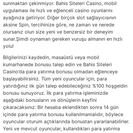
sunmaktan çekinmiyor. Bahis Siteleri Casino, mobil
uygulaması ile hızlı ve eğlenceli casino oyunlarını
ayağınıza getiriyor. Diğer birçok slot sağlayıcısının
aksine Spin, tercihinize göre, ne zaman ve nerede
olursanız olun size yeni ve benzersiz bir deneyim
sunar.Şimdi oynaman gereken vuruşu almanın en hızlı
yolu!
Bilgilerinizi kaydedin, masaüstü veya mobil
kumarhanede bonusu talep edin ve Bahis Siteleri
Casino’da para yatırma bonusu olmadan eğlenceye
başlayabilirsiniz. Tüm yeni oyuncular için, para
yatırdığınız ilk gün talep edebileceğiniz %100 hoşgeldin
bonusu sunuyoruz. İlk para yatırma işleminizde
aşağıdaki bonusların ve dönüşlerin keyfini
çıkaracaksınız: Bir hesaba eklendikten sonra 14 gün
içinde para yatırma bonusu kullanılmamalıdır, böylece
oyuncular oturum açtıklarında bonustan yararlanabilirler.
Yeni ve mevcut oyuncular, kullandıkları para yatırma