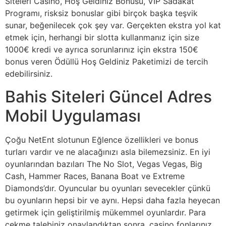
Siteleri Casino, Hoş Geldiniz Bonusu, VIP Sadakat
Programı, risksiz bonuslar gibi birçok başka teşvik
sunar, beğenilecek çok şey var. Gerçekten ekstra yol kat
etmek için, herhangi bir slotta kullanmanız için size
1000€ kredi ve ayrıca sorunlarınız için ekstra 150€
bonus veren Ödüllü Hoş Geldiniz Paketimizi de tercih
edebilirsiniz.
Bahis Siteleri Güncel Adres
Mobil Uygulaması
Çoğu NetEnt slotunun Eğlence özellikleri ve bonus
turları vardır ve ne alacağınızı asla bilemezsiniz. En iyi
oyunlarından bazıları The No Slot, Vegas Vegas, Big
Cash, Hammer Races, Banana Boat ve Extreme
Diamonds’dır. Oyuncular bu oyunları sevecekler çünkü
bu oyunların hepsi bir ve aynı. Hepsi daha fazla heyecan
getirmek için geliştirilmiş mükemmel oyunlardır. Para
çekme talebiniz onaylandıktan sonra, casino fonlarınız