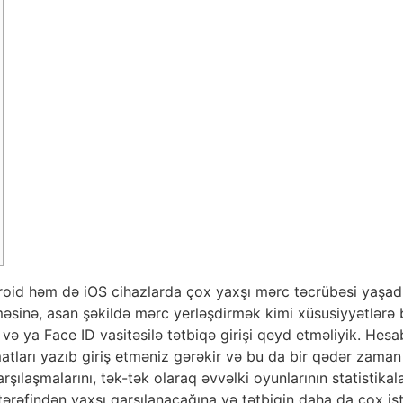
droid həm də iOS cihazlarda çox yaxşı mərc təcrübəsi yaşadır
məsinə, asan şəkildə mərc yerləşdirmək kimi xüsusiyyətlərə b
 və ya Face ID vasitəsilə tətbiqə girişi qeyd etməliyik. Hesa
ları yazıb giriş etməniz gərəkir və bu da bir qədər zaman i
şılaşmalarını, tək-tək olaraq əvvəlki oyunlarının statisti
ərəfindən yaxşı qarşılanacağına və tətbiqin daha da çox ist