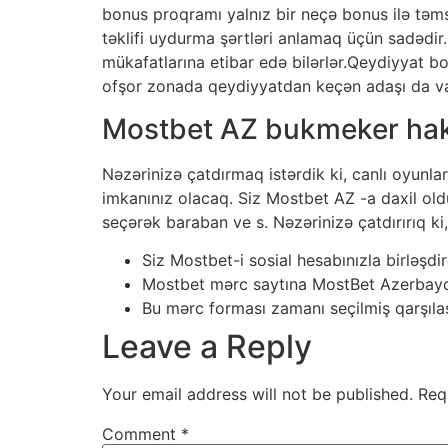
bonus proqramı yalnız bir neçə bonus ilə təmsil
təklifi uydurma şərtləri anlamaq üçün sadədir.
mükafatlarına etibar edə bilərlər.Qeydiyyat 
ofşor zonada qeydiyyatdan keçən adaşı da var
Mostbet AZ bukmeker ha
Nəzərinizə çatdırmaq istərdik ki, canlı oyunl
imkanınız olacaq. Siz Mostbet AZ -a daxil ol
seçərək baraban ve s. Nəzərinizə çatdırırıq 
Siz Mostbet-i sosial hesabınızla birləşdi
Mostbet mərc saytına MostBet Azerbaycan
Bu mərc forması zamanı seçilmiş qarşılaşm
Leave a Reply
Your email address will not be published.
Req
Comment
*