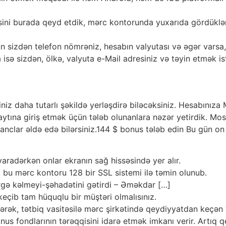
çəsini burada qeyd etdik, mərc kontorunda yuxarıda gördüklə
sizdən telefon nömrəniz, hesabın valyutası və əgər varsa, p
sə sizdən, ölkə, valyuta e-Mail adresiniz və təyin etmək istə
niz daha tutarlı şəkildə yerləşdirə biləcəksiniz. Hesabınıza 
n saytına giriş etmək üçün tələb olunanlara nəzər yetirdik. 
anclar əldə edə bilərsiniz.144 $ bonus tələb edin Bu gün on
aradərkən onlar ekranın sağ hissəsində yer alır.
, bu mərc kontoru 128 bir SSL sistemi ilə təmin olunub.
irgə kəlmeyi-şəhadətini gətirdi – Əməkdar […]
çib tam hüquqlu bir müştəri olmalısınız.
dərək, tətbiq vasitəsilə mərc şirkətində qeydiyyatdan keçən v
fondlarının tərəqqisini idarə etmək imkanı verir. Artıq qeyd