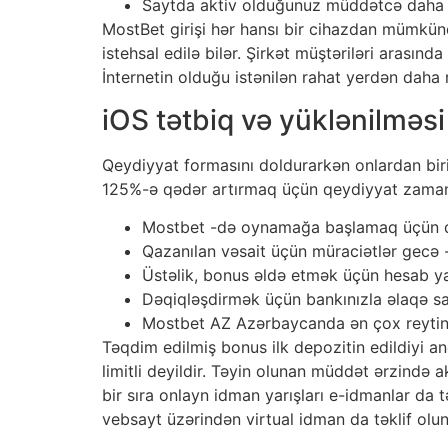
Saytda aktiv olduğunuz müddətcə daha ç
MostBet girişi hər hansı bir cihazdan mümkündü
istehsal edilə bilər. Şirkət müştəriləri arasın
İnternetin olduğu istənilən rahat yerdən daha r
iOS tətbiq və yüklənilməsi
Qeydiyyat formasını doldurarkən onlardan birin
125%-ə qədər artırmaq üçün qeydiyyat zamanı
Mostbet -də oynamağa başlamaq üçün q
Qazanılan vəsait üçün müraciətlər gecə 
Üstəlik, bonus əldə etmək üçün hesab ya
Dəqiqləşdirmək üçün bankınızla əlaqə sa
Mostbet AZ Azərbaycanda ən çox reyti
Təqdim edilmiş bonus ilk depozitin edildiyi a
limitli deyildir. Təyin olunan müddət ərzində a
bir sıra onlayn idman yarışları e-idmanlar da
vebsayt üzərindən virtual idman da təklif olun