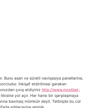
. Bunu asan və sürətli naviqasiya panellərinə,
orcludur. İnkişaf etdirilməsi gərəkən
bınızdan çıxış etdiyiniz
http://www.mostbet-
tkisinə yol açır. Hər hansı bir qarşılaşmaya
kalarına baxmaq mümkün deyil. Tətbiqdə bu cür
ifadə ediləcəyinə əminik.