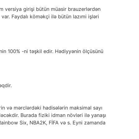
am versiya girişi bütün müasir brauzerlərdən
 var. Faydalı köməkçi ilə bütün lazımi işləri
nin 100% -ni təşkil edir. Hədiyyənin ölçüsünü
qdir.
rin və mərclərdəki hadisələrin maksimal sayı
ləcəkdir. Burada fiziki idman növləri ilə yanaşı
, Rainbow Six, NBA2K, FİFA və s. Eyni zamanda