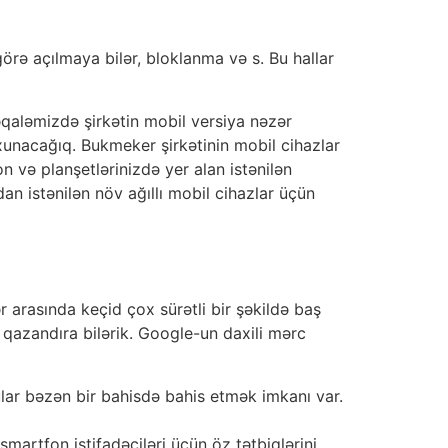
ə açılmaya bilər, bloklanma və s. Bu hallar
qaləmizdə şirkətin mobil versiya nəzər
toxunacağıq. Bukmeker şirkətinin mobil cihazlar
 və planşetlərinizdə yer alan istənilən
dan istənilən növ ağıllı mobil cihazlar üçün
arasında keçid çox sürətli bir şəkildə baş
 qazandıra bilərik. Google-un daxili mərc
ular bəzən bir bahisdə bahis etmək imkanı var.
martfon istifadəçiləri üçün öz tətbiqlərini