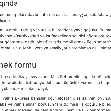
qqında
nmaq olar? Saytın internet səhifəsi müəyyən səbəblərə gör
ısınız.
a və mobil tətbiq vasitəsilə bu tendensiyaya qoşulur. Bu mə
rsiyanın xüsusiyyətləri və istifadəçilərin sevdiyi nöqtələrə 
ət göstərməkdədir. MostBet giriş mobil etmək üçün smartfon
ş etməlisiniz. Mobil versiya əməliyyat sistemindən asılı olma
mək formu
və bu sadə dizayn sayəsində MostBet mobile app-da bölmələr 
ilərin tətbiqdən istifadəyə daha çox üstünlük verməsinə haqq
an yükləmək mümkün deyil.
ı yalnız Express bahisləri üçün əlçatan olsa da, yeni oyunç
aba və yalnız alınan bonusun tam dolması ilə köçürülə bilər.
təmin etmək məqsədi ilə həm Android, həm də İOS platformalı s