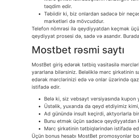
təqdim edir.
Təbiidir ki, biz onlardan sadəcə bir ne
marketləri də mövcuddur.
Telefon nömrəsi ilə qeydiyyatdan keçmək üçün 
qeydiyyat prosesi də, sadə və asandır. Burada i
Mostbet rəsmi saytı
MostBet giriş edərək tətbiq vasitəsilə mərcləri
yararlana bilərsiniz. Beləliklə mərc şirkətini
edərək mərclərinizi edə və onlar üzərində qaz
istifadə edir.
Belə ki, siz vebsayt versiyasında kupon y
Üstəlik, yuxarıda da qeyd etdiyimiz kimi
Ad günündə insult keçirdi, aktyorlarla b
Bunu etmək üçün sadəcə qeydiyyatdan ke
Mərc şirkətinin tətbiqlərindən istifadə e
Üçün bonus hesabı MostBet promosyonlar bonus 