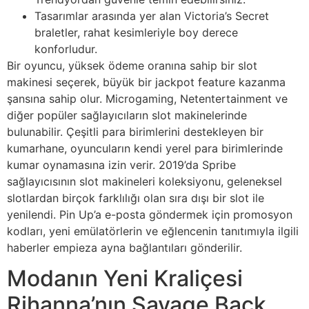
Tasarımlar arasında yer alan Victoria’s Secret
braletler, rahat kesimleriyle boy derece
konforludur.
Bir oyuncu, yüksek ödeme oranına sahip bir slot
makinesi seçerek, büyük bir jackpot feature kazanma
şansına sahip olur. Microgaming, Netentertainment ve
diğer popüler sağlayıcıların slot makinelerinde
bulunabilir. Çeşitli para birimlerini destekleyen bir
kumarhane, oyuncuların kendi yerel para birimlerinde
kumar oynamasına izin verir. 2019’da Spribe
sağlayıcısının slot makineleri koleksiyonu, geleneksel
slotlardan birçok farklılığı olan sıra dışı bir slot ile
yenilendi. Pin Up’a e-posta göndermek için promosyon
kodları, yeni emülatörlerin ve eğlencenin tanıtımıyla ilgili
haberler empieza ayna bağlantıları gönderilir.
Modanın Yeni Kraliçesi
Rihanna’nın Savage Back