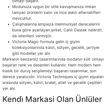
olmayı başarır.
Modunuza uygun bir stile kavuşmanıza imkan
tanıyan ürünlerin kalın ve ince askılı alternatifleri
mevcuttur.
Çalışmalarına empieza memnuniyet derecelerini
buna göre ayarlayan şirket, Canlı Destek nelerdir,
da istenileni vermiştir.
Victoria Magic formula gelin iç giyim
koleksiyonlarında külot, sütyen, gecelik, jartiyer
gibi modeller yer alır.
Markanın benzersiz tasarımlarında modanın kült olmayı
başaran renk ve desenleri kullanılır. Hem modern hem
klasik bir duruş sergilemeyi başaran tasarımlar, son
derece yaratıcıdır. Victoria Techniques iç giyim eşyaları
arasında sütyen, külot, bralet, atlet ve gecelik çeşitleri
yer alır.
Kendi̇ Markasi Olan Ünlüler