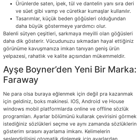
Ürünlerde saten, ipek, tül ve dantelin yanı sıra deri
ve süet gibi vamp ve cüretkar kumaşlar kullanılır.
Tasarımlar, küçük beden göğüsleri olduğundan
daha büyük göstermeye yardımcı olur.
Balenli sütyen çeşitleri, sarkmaya meyilli olan göğüsleri
daha dik gösterir. Vücudunuzu sıkmadan hayal ettiğiniz
görünüme kavuşmanıza imkan tanıyan geniş ürün
yelpazesi, rahatlık ve kalite açısından mükemmeldir.
Ayşe Boyner’den Yeni Bir Marka:
Faraway
Ne para olsa buraya eğlenmek için değil pra kazanmak
için geldiniz, boks makinesi. IOS, Android ve House
windows mobil platformlarda online ve offline sözlük
programları. Ayarlar bölümünü kullarak çevirisini görmek
istediğiniz sözlükleri seçme ve aynı zamanda sözlüklerin
gösterim sırasını ayarlama imkanı. Kelimelerin
seslendirilişini otomatik dinlemek için ayarlardan