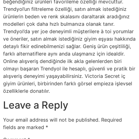
beğendiğiniz ürünleri favorileme özelliği mevcuttur.
Trendyol’un filtreleme özelliği, satın almak istediğiniz
ürünlerin beden ve renk skalasını daraltarak aradığınız
modelleri çok daha hızlı bulmanıza olanak tanır.
Trendyol’da yer joe deneyimli müşterilere à toi yorumlar
ve öneriler, satın almak istediğiniz giyim eşyası hakkında
detaylı fikir edinebilmenizi sağlar. Geniş ürün çeşitliliği,
farklı alternatiflere aynı anda ulaşmanız için idealdir.
Online alışveriş dendiğinde ilk akla gelenlerden biri
olmayı başaran Trendyol ile hesaplı, güvenli ve pratik bir
alışveriş deneyimi yaşayabilirsiniz. Victoria Secret iç
giyim ürünleri, birbirinden farklı görsel empieza işlevsel
özelliklerle donatılır.
Leave a Reply
Your email address will not be published.
Required
fields are marked
*