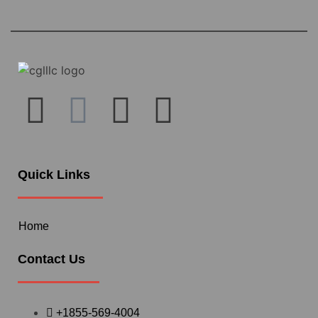
Quick Links
Home
Contact Us
+1855-569-4004