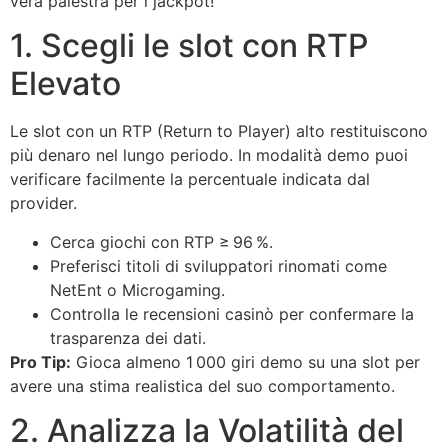
vera palestra per i jackpot!
1. Scegli le slot con RTP
Elevato
Le slot con un RTP (Return to Player) alto restituiscono
più denaro nel lungo periodo. In modalità demo puoi
verificare facilmente la percentuale indicata dal
provider.
Cerca giochi con RTP ≥ 96 %.
Preferisci titoli di sviluppatori rinomati come
NetEnt o Microgaming.
Controlla le recensioni casinò per confermare la
trasparenza dei dati.
Pro Tip:
Gioca almeno 1 000 giri demo su una slot per
avere una stima realistica del suo comportamento.
2. Analizza la Volatilità del