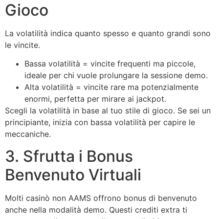
Gioco
La volatilità indica quanto spesso e quanto grandi sono
le vincite.
Bassa volatilità = vincite frequenti ma piccole,
ideale per chi vuole prolungare la sessione demo.
Alta volatilità = vincite rare ma potenzialmente
enormi, perfetta per mirare ai jackpot.
Scegli la volatilità in base al tuo stile di gioco. Se sei un
principiante, inizia con bassa volatilità per capire le
meccaniche.
3. Sfrutta i Bonus
Benvenuto Virtuali
Molti casinò non AAMS offrono bonus di benvenuto
anche nella modalità demo. Questi crediti extra ti