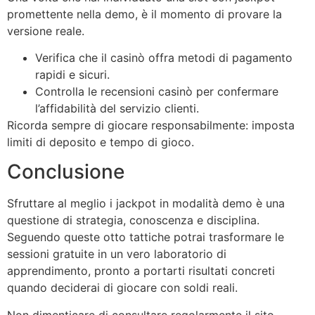
promettente nella demo, è il momento di provare la
versione reale.
Verifica che il casinò offra metodi di pagamento
rapidi e sicuri.
Controlla le recensioni casinò per confermare
l’affidabilità del servizio clienti.
Ricorda sempre di giocare responsabilmente: imposta
limiti di deposito e tempo di gioco.
Conclusione
Sfruttare al meglio i jackpot in modalità demo è una
questione di strategia, conoscenza e disciplina.
Seguendo queste otto tattiche potrai trasformare le
sessioni gratuite in un vero laboratorio di
apprendimento, pronto a portarti risultati concreti
quando deciderai di giocare con soldi reali.
Non dimenticare di consultare regolarmente il sito