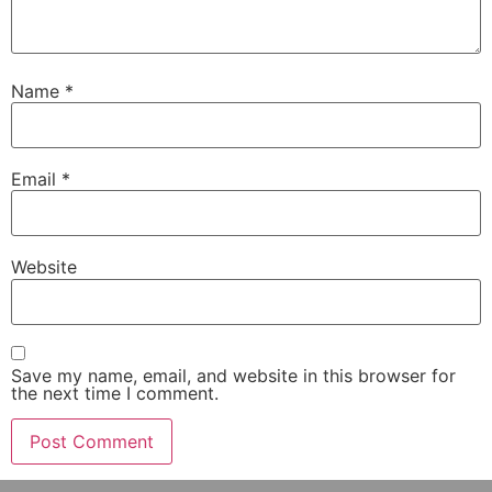
Name
*
Email
*
Website
Save my name, email, and website in this browser for
the next time I comment.