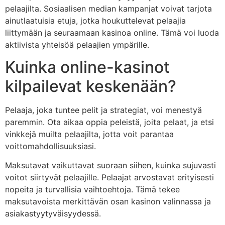
pelaajilta. Sosiaalisen median kampanjat voivat tarjota
ainutlaatuisia etuja, jotka houkuttelevat pelaajia
liittymään ja seuraamaan kasinoa online. Tämä voi luoda
aktiivista yhteisöä pelaajien ympärille.
Kuinka online-kasinot
kilpailevat keskenään?
Pelaaja, joka tuntee pelit ja strategiat, voi menestyä
paremmin. Ota aikaa oppia peleistä, joita pelaat, ja etsi
vinkkejä muilta pelaajilta, jotta voit parantaa
voittomahdollisuuksiasi.
Maksutavat vaikuttavat suoraan siihen, kuinka sujuvasti
voitot siirtyvät pelaajille. Pelaajat arvostavat erityisesti
nopeita ja turvallisia vaihtoehtoja. Tämä tekee
maksutavoista merkittävän osan kasinon valinnassa ja
asiakastyytyväisyydessä.