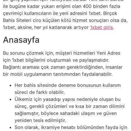
ile bugüne kadar yukarı erişimi olan 400 binden fazla
çevrimiçi kullanıcıların ile yeni adresini 1xbet. Birçok
Bahis Siteleri ciro küçülen kötü hizmet sonuçları olsa da,
1xbet, aksine, her yıl katlanarak artıyor
1xbet giriş
.
Anasayfa
Bu sorunu çözmek için, müşteri hizmetleri Yeni Adres
için 1xbet bilgilerini oluşturmalı ve paylaşmalıdır.
Bağlantı araması çok zaman gerektirdiğinden, insanlar
bir mobil uygulamanın tanıtımından faydalanabilir.
Her bahis sitesinde deneme bonusunun kullanım
süreci de farklı olabilir.
Ülkemiz için yasadışı yapısı nedeniyle oluşan bu
süreç, gerekli çözümleri ve kısa bir zaman dilimini
sağlamıştır, böylece sahadaki ulaşım ve güven
yeniden tesis edilmiştir.
Son olarak, ikramiye hesabı bölümünden fayda için