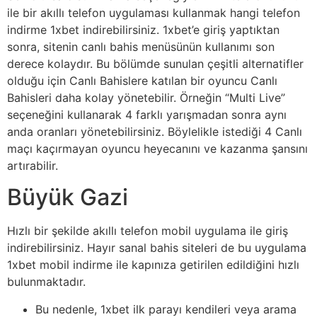
ile bir akıllı telefon uygulaması kullanmak hangi telefon
indirme 1xbet indirebilirsiniz. 1xbet’e giriş yaptıktan
sonra, sitenin canlı bahis menüsünün kullanımı son
derece kolaydır. Bu bölümde sunulan çeşitli alternatifler
olduğu için Canlı Bahislere katılan bir oyuncu Canlı
Bahisleri daha kolay yönetebilir. Örneğin “Multi Live”
seçeneğini kullanarak 4 farklı yarışmadan sonra aynı
anda oranları yönetebilirsiniz. Böylelikle istediği 4 Canlı
maçı kaçırmayan oyuncu heyecanını ve kazanma şansını
artırabilir.
Büyük Gazi
Hızlı bir şekilde akıllı telefon mobil uygulama ile giriş
indirebilirsiniz. Hayır sanal bahis siteleri de bu uygulama
1xbet mobil indirme ile kapınıza getirilen edildiğini hızlı
bulunmaktadır.
Bu nedenle, 1xbet ilk parayı kendileri veya arama