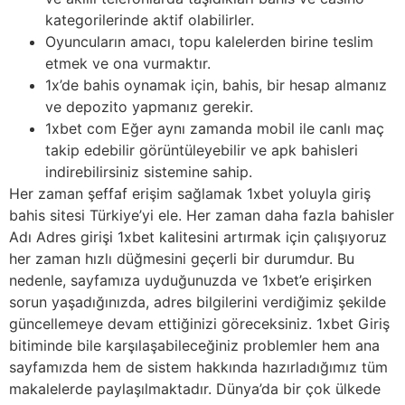
kategorilerinde aktif olabilirler.
Oyuncuların amacı, topu kalelerden birine teslim
etmek ve ona vurmaktır.
1x’de bahis oynamak için, bahis, bir hesap almanız
ve depozito yapmanız gerekir.
1xbet com Eğer aynı zamanda mobil ile canlı maç
takip edebilir görüntüleyebilir ve apk bahisleri
indirebilirsiniz sistemine sahip.
Her zaman şeffaf erişim sağlamak 1xbet yoluyla giriş
bahis sitesi Türkiye’yi ele. Her zaman daha fazla bahisler
Adı Adres girişi 1xbet kalitesini artırmak için çalışıyoruz
her zaman hızlı düğmesini geçerli bir durumdur. Bu
nedenle, sayfamıza uyduğunuzda ve 1xbet’e erişirken
sorun yaşadığınızda, adres bilgilerini verdiğimiz şekilde
güncellemeye devam ettiğinizi göreceksiniz. 1xbet Giriş
bitiminde bile karşılaşabileceğiniz problemler hem ana
sayfamızda hem de sistem hakkında hazırladığımız tüm
makalelerde paylaşılmaktadır. Dünya’da bir çok ülkede