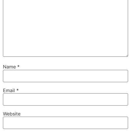
Name
*
Email
*
Website