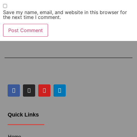
Save my name, email, and website in this browser for
the next time I comment.
Quick Links
Home