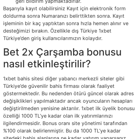
geri bildirim yapmaktadırlar.
Başarıyla kayıt olabilirsiniz Kayıt için elektronik form
doldurma sonra Numaranızı belirttikten sonra. Kayıt
işleminin bir kaç yaptıktan sonra hızla hemen alınır ve
desteğimizi bırakın. Özellikle dış Türkiye 1xbet
Türkiye’den giriş kullanıcılarımızın kolaydır.
Bet 2x Çarşamba bonusu
nasıl etkinleştirilir?
1xbet bahis sitesi diğer yabancı merkezli siteler gibi
Türkiye’de güvenilir bahis firması olarak faaliyet
göstermektedir. Bu nedenden ötürü güncel olarak adres
değişiklikleri yapılmaktadır ancak oyuncuların hesapları
değiştirilmeden yenisine aktarılır. 1xbet ilk üyelik bonusu
özelliği 1000 TL’ye kadar olan ilk yatırımlarınızı
ilgilendirmesidir. Bonus oranı site yönetimi tarafından
%100 olarak belirlenmiştir. Bu da 1000 TL’ye kadar
sitedeki bahis alanlarına ne kadar yatırım yaparsanız