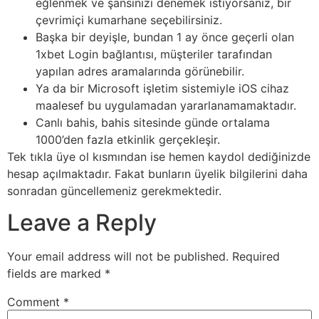
eğlenmek ve şansınızı denemek istiyorsanız, bir
çevrimiçi kumarhane seçebilirsiniz.
Başka bir deyişle, bundan 1 ay önce geçerli olan
1xbet Login bağlantısı, müşteriler tarafından
yapılan adres aramalarında görünebilir.
Ya da bir Microsoft işletim sistemiyle iOS cihaz
maalesef bu uygulamadan yararlanamamaktadır.
Canlı bahis, bahis sitesinde günde ortalama
1000’den fazla etkinlik gerçekleşir.
Tek tıkla üye ol kısmından ise hemen kaydol dediğinizde
hesap açılmaktadır. Fakat bunların üyelik bilgilerini daha
sonradan güncellemeniz gerekmektedir.
Leave a Reply
Your email address will not be published.
Required
fields are marked
*
Comment
*