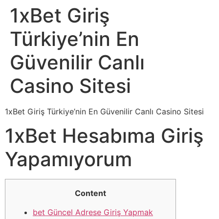
1xBet Giriş
Türkiye’nin En
Güvenilir Canlı
Casino Sitesi
1xBet Giriş Türkiye’nin En Güvenilir Canlı Casino Sitesi
1xBet Hesabıma Giriş
Yapamıyorum
Content
bet Güncel Adrese Giriş Yapmak