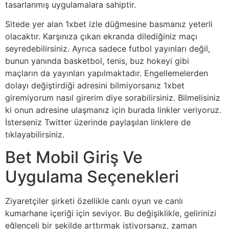
tasarlanmış uygulamalara sahiptir.
Sitede yer alan 1xbet izle düğmesine basmanız yeterli
olacaktır. Karşınıza çıkan ekranda dilediğiniz maçı
seyredebilirsiniz. Ayrıca sadece futbol yayınları değil,
bunun yanında basketbol, tenis, buz hokeyi gibi
maçların da yayınları yapılmaktadır. Engellemelerden
dolayı değiştirdiği adresini bilmiyorsanız 1xbet
giremiyorum nasıl girerim diye sorabilirsiniz. Bilmelisiniz
ki onun adresine ulaşmanız için burada linkler veriyoruz.
İsterseniz Twitter üzerinde paylaşılan linklere de
tıklayabilirsiniz.
Bet Mobil Giriş Ve
Uygulama Seçenekleri
Ziyaretçiler şirketi özellikle canlı oyun ve canlı
kumarhane içeriği için seviyor. Bu değişiklikle, gelirinizi
eğlenceli bir şekilde arttırmak istiyorsanız, zaman