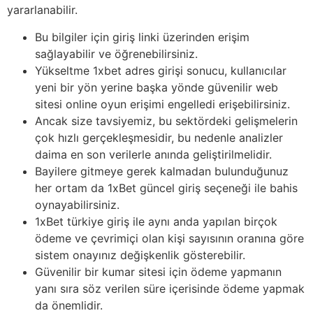
yararlanabilir.
Bu bilgiler için giriş linki üzerinden erişim
sağlayabilir ve öğrenebilirsiniz.
Yükseltme 1xbet adres girişi sonucu, kullanıcılar
yeni bir yön yerine başka yönde güvenilir web
sitesi online oyun erişimi engelledi erişebilirsiniz.
Ancak size tavsiyemiz, bu sektördeki gelişmelerin
çok hızlı gerçekleşmesidir, bu nedenle analizler
daima en son verilerle anında geliştirilmelidir.
Bayilere gitmeye gerek kalmadan bulunduğunuz
her ortam da 1xBet güncel giriş seçeneği ile bahis
oynayabilirsiniz.
1xBet türkiye giriş ile aynı anda yapılan birçok
ödeme ve çevrimiçi olan kişi sayısının oranına göre
sistem onayınız değişkenlik gösterebilir.
Güvenilir bir kumar sitesi için ödeme yapmanın
yanı sıra söz verilen süre içerisinde ödeme yapmak
da önemlidir.