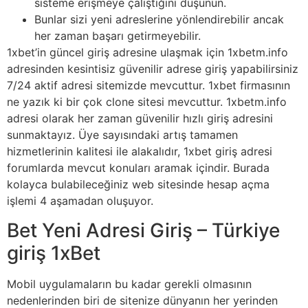
sisteme erişmeye çalıştığını düşünün.
Bunlar sizi yeni adreslerine yönlendirebilir ancak
her zaman başarı getirmeyebilir.
1xbet’in güncel giriş adresine ulaşmak için 1xbetm.info
adresinden kesintisiz güvenilir adrese giriş yapabilirsiniz
7/24 aktif adresi sitemizde mevcuttur. 1xbet firmasının
ne yazık ki bir çok clone sitesi mevcuttur. 1xbetm.info
adresi olarak her zaman güvenilir hızlı giriş adresini
sunmaktayız. Üye sayısındaki artış tamamen
hizmetlerinin kalitesi ile alakalıdır, 1xbet giriş adresi
forumlarda mevcut konuları aramak içindir. Burada
kolayca bulabileceğiniz web sitesinde hesap açma
işlemi 4 aşamadan oluşuyor.
Bet Yeni Adresi Giriş – Türkiye
giriş 1xBet
Mobil uygulamaların bu kadar gerekli olmasının
nedenlerinden biri de sitenize dünyanın her yerinden