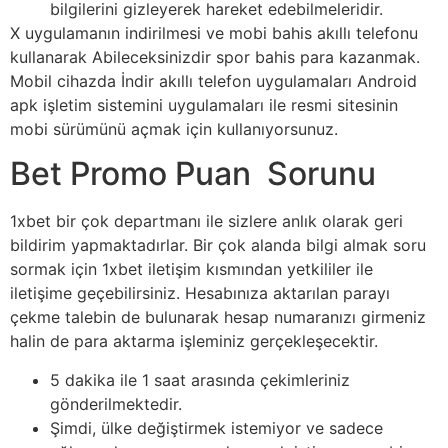
bilgilerini gizleyerek hareket edebilmeleridir.
X uygulamanın indirilmesi ve mobi bahis akıllı telefonu
kullanarak Abileceksinizdir spor bahis para kazanmak.
Mobil cihazda İndir akıllı telefon uygulamaları Android
apk işletim sistemini uygulamaları ile resmi sitesinin
mobi sürümünü açmak için kullanıyorsunuz.
Bet Promo Puan Sorunu
1xbet bir çok departmanı ile sizlere anlık olarak geri
bildirim yapmaktadırlar. Bir çok alanda bilgi almak soru
sormak için 1xbet iletişim kısmından yetkililer ile
iletişime geçebilirsiniz. Hesabınıza aktarılan parayı
çekme talebin de bulunarak hesap numaranızı girmeniz
halin de para aktarma işleminiz gerçekleşecektir.
5 dakika ile 1 saat arasında çekimleriniz
gönderilmektedir.
Şimdi, ülke değiştirmek istemiyor ve sadece