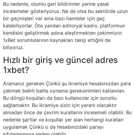
Bu nedenle, olumlu geri bildirimler yerine yasal
incelemeler gösteriyoruz. Ne de olsa bu sektörde uzun
bir geçmişleri var ama bazı hamleler için geç
kalabiliyorlar. Öte yandan editoryal kadro, platformun
kendisini geliştirmek adına eleştirmekten çekinmiyor.
1xBet sorumlularının kaynakları takip ettiğini de
biliyoruz.
Hızlı bir giriş ve güncel adres
1xbet?
Aramanız gereken Çünkü şu ikramiye hesabınızdan para
çekmek belirli bahis oynama gereksinimleri katlanılan.
Bu döngü koşulları da bazı kullanıcılar için sorunlu
sağlamaktır. Bu ikramiye sizin için yararlı olacaktır
almadan önce de çevrim kurallarını incelemeli olabilir. Bu
nedenle şartlar ve koşullar yer alan herhangi kuralları
uygulamak Çünkü o da hesabınızdaki parayı
sıfırlanmasına neden olabilir.