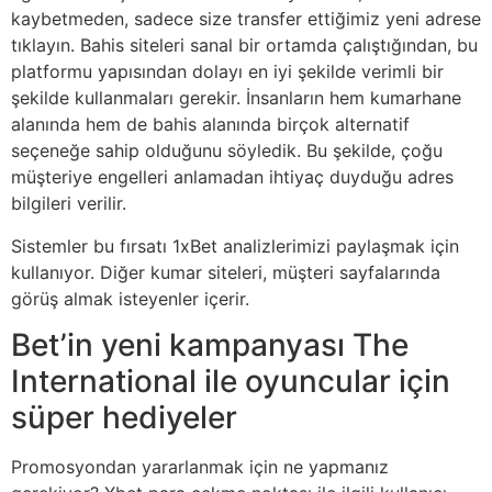
kaybetmeden, sadece size transfer ettiğimiz yeni adrese
tıklayın. Bahis siteleri sanal bir ortamda çalıştığından, bu
platformu yapısından dolayı en iyi şekilde verimli bir
şekilde kullanmaları gerekir. İnsanların hem kumarhane
alanında hem de bahis alanında birçok alternatif
seçeneğe sahip olduğunu söyledik. Bu şekilde, çoğu
müşteriye engelleri anlamadan ihtiyaç duyduğu adres
bilgileri verilir.
Sistemler bu fırsatı 1xBet analizlerimizi paylaşmak için
kullanıyor. Diğer kumar siteleri, müşteri sayfalarında
görüş almak isteyenler içerir.
Bet’in yeni kampanyası The
International ile oyuncular için
süper hediyeler
Promosyondan yararlanmak için ne yapmanız