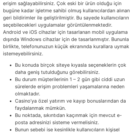
erişim sağlayabilirsiniz. Çok eski bir ürün olduğu için
bugüne kadar işletme sahibi olmuş kullanıcılardan alınan
geri bildirimler ile geliştirilmiştir. Bu sayede kullanıcıların
seçebilecekleri uygulamalar görüntülenmektedir.
Android ve iOS cihazlar için tasarlanan mobil uygulama
dışında Windows cihazlar için de tasarlanmıştır. Bununla
birlikte, telefonunuzun küçük ekranında kurallara uymak
istemeyebilirsiniz.
Bu konuda birçok siteye kıyasla seçeneklerin çok
daha geniş tutulduğunu görebilirsiniz.
Bu durum müşterilerinin 1 – 2 gün gibi ciddi uzun
sürelerde erişim problemleri yaşamalarına neden
olmaktadır.
Casino’ya özel yatırım ve kayıp bonuslarından da
faydalanmak mümkün.
Bu noktada, sıkıntıdan kaçınmak için mevcut e-
posta adresinizi sisteme vermelisiniz.
Bunun sebebi ise kesinlikle kullanıcıların kişisel