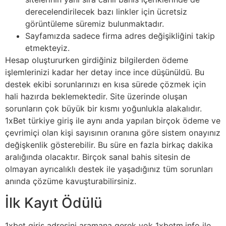
derecelendirilecek bazı linkler için ücretsiz
görüntüleme süremiz bulunmaktadır.
Sayfamızda sadece firma adres değişikliğini takip
etmekteyiz.
Hesap oluştururken girdiğiniz bilgilerden ödeme
işlemlerinizi kadar her detay ince ince düşünüldü. Bu
destek ekibi sorunlarınızı en kısa sürede çözmek için
hali hazırda beklemektedir. Site üzerinde oluşan
sorunların çok büyük bir kısmı yoğunlukla alakalıdır.
1xBet türkiye giriş ile aynı anda yapılan birçok ödeme ve
çevrimiçi olan kişi sayısının oranına göre sistem onayınız
değişkenlik gösterebilir. Bu süre en fazla birkaç dakika
aralığında olacaktır. Birçok sanal bahis sitesin de
olmayan ayrıcalıklı destek ile yaşadığınız tüm sorunları
anında çözüme kavuşturabilirsiniz.
İlk Kayıt Ödülü
1xbet giriş adresini aramana gerek yok 1xbetm.info ile