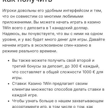
Игроки довольны его удобным интерфейсом и тем,
что он совместим со многими любимыми
приложениями. Вы можете начать играть в казино
1Win всего с депозита в 1 канадский доллар.
Надеюсь, вы почувствуете, что вы с ними на одном
уровне, и у вас будет много денег для игры. Давайте
начнем играть в эксклюзивном спин-казино в
режиме реального времени.
Вы также можете получить свой второй и
третий бонусы за депозит, до 300 € каждый,
что составляет в общей сложности 1000 € для
игры.
Ставки: Казино 1Win предлагает своим
клиентам множество способов делать ставки в
каждой игре.
Чтобы узнать больше о нашем захватывающем
ассортименте игр, в том числе о том, как