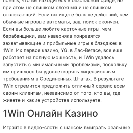
понять, что вы находитесь в безопасной среде, но
при этом не слишком сложный и не слишком
отвлекающий. Если вы ищете больше действий, чем
обычные игровые автоматы, ваш поиск окончен.
Если вы больше любите карточные игры, чем
барабанщики, вам наверняка понравятся
захватывающие и прибыльные игры в блэкджек в
1Win. Их первое казино, YG, в Лас-Вегасе, все еще
работает на полную мощность, и 1Win удалось
запустить с минимальными проблемами, поскольку
им пришлось бы удовлетворять лицензионным
требованиям в Соединенных Штатах. В результате
1Win стремится предложить отличный сервис всем
своим клиентам, независимо от того, кто вы, где
живете и какие устройства используете.
1Win Онлайн Казино
Играйте в видео-слоты с шансом выиграть реальные