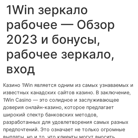
1Win зеркало
рабочее — Обзор
2023 и бонусы,
рабочее зеркало,
вход
Казино 1Win является одним из самых узнаваемых и
известных канадских сайтов казино. В заключение,
1Win Casino — это солидное и заслуживающее
доверия онлайн-казино, которое предлагает
широкий спектр банковских методов,
разработанных для удовлетворения самых разных
предпочтений. Это означает не только огромные
выплаты, но и то, что клиенты могут вносить