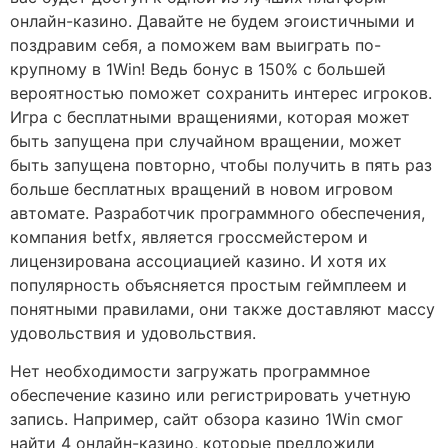
онлайн-казино. Давайте не будем эгоистичными и
поздравим себя, а поможем вам выиграть по-
крупному в 1Win! Ведь бонус в 150% с большей
вероятностью поможет сохранить интерес игроков.
Игра с бесплатными вращениями, которая может
быть запущена при случайном вращении, может
быть запущена повторно, чтобы получить в пять раз
больше бесплатных вращений в новом игровом
автомате. Разработчик программного обеспечения,
компания betfx, является гроссмейстером и
лицензирована ассоциацией казино. И хотя их
популярность объясняется простым геймплеем и
понятными правилами, они также доставляют массу
удовольствия и удовольствия.
Нет необходимости загружать программное
обеспечение казино или регистрировать учетную
запись. Например, сайт обзора казино 1Win смог
найти 4 онлайн-казино, которые предложили