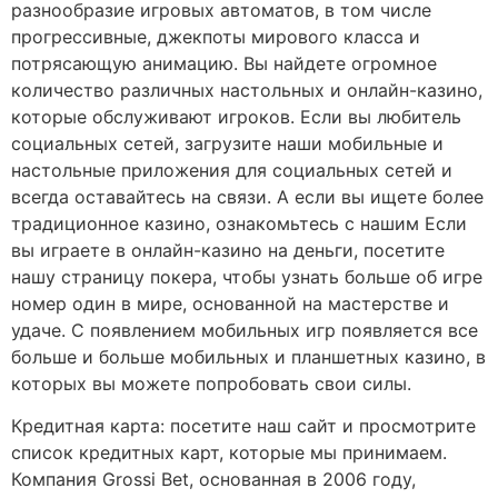
разнообразие игровых автоматов, в том числе
прогрессивные, джекпоты мирового класса и
потрясающую анимацию. Вы найдете огромное
количество различных настольных и онлайн-казино,
которые обслуживают игроков. Если вы любитель
социальных сетей, загрузите наши мобильные и
настольные приложения для социальных сетей и
всегда оставайтесь на связи. А если вы ищете более
традиционное казино, ознакомьтесь с нашим Если
вы играете в онлайн-казино на деньги, посетите
нашу страницу покера, чтобы узнать больше об игре
номер один в мире, основанной на мастерстве и
удаче. С появлением мобильных игр появляется все
больше и больше мобильных и планшетных казино, в
которых вы можете попробовать свои силы.
Кредитная карта: посетите наш сайт и просмотрите
список кредитных карт, которые мы принимаем.
Компания Grossi Bet, основанная в 2006 году,