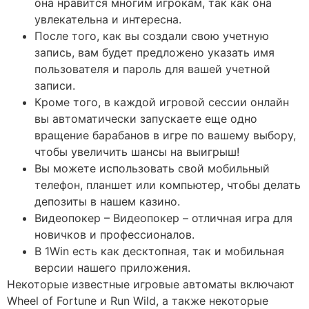
она нравится многим игрокам, так как она
увлекательна и интересна.
После того, как вы создали свою учетную
запись, вам будет предложено указать имя
пользователя и пароль для вашей учетной
записи.
Кроме того, в каждой игровой сессии онлайн
вы автоматически запускаете еще одно
вращение барабанов в игре по вашему выбору,
чтобы увеличить шансы на выигрыш!
Вы можете использовать свой мобильный
телефон, планшет или компьютер, чтобы делать
депозиты в нашем казино.
Видеопокер – Видеопокер – отличная игра для
новичков и профессионалов.
В 1Win есть как десктопная, так и мобильная
версии нашего приложения.
Некоторые известные игровые автоматы включают
Wheel of Fortune и Run Wild, а также некоторые