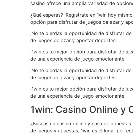
casino ofrece una amplia variedad de opciones
¿Qué esperas? ¡Regístrate en 1win hoy mismo
opción para disfrutar de juegos de azar y ap
¡No te pierdas la oportunidad de disfrutar d
de juegos de azar y apostar deportes!
¡1win es tu mejor opción para disfrutar de ju
de una experiencia de juego emocionante!
¡No te pierdas la oportunidad de disfrutar d
de juegos de azar y apostar deportes!
¡1win es tu mejor opción para disfrutar de ju
de una experiencia de juego emocionante!
1win: Casino Online y
¿Buscas un casino online y casa de apuestas
de juegos y apuestas, 1win es el lugar perfec