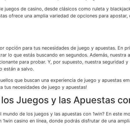
de juegos de casino, desde clásicos como ruleta y blackj
tas ofrece una amplia variedad de opciones para apostar, 
or opción para tus necesidades de juego y apuestas. En pri
ntrar lo que estás buscando en segundos. Además, nuestra 
onante para probar. Y, por supuesto, nuestra seguridad y 
o están a salvo.
quellos que buscan una experiencia de juego y apuestas emo
ra tus necesidades de juego y apuestas!
los Juegos y las Apuestas co
l mundo de los juegos y las apuestas con 1win? En este m
n 1win casino en línea, donde podrás disfrutar de una ampl