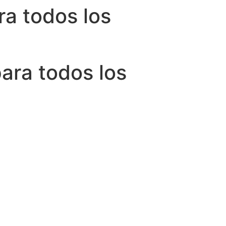
ra todos los
ara todos los