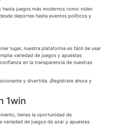
ack hasta juegos más modernos como video
desde deportes hasta eventos políticos y
mer lugar, nuestra plataforma es fácil de usar
amplia variedad de juegos y apuestas
confianza en la transparencia de nuestras
cionante y divertida. ¡Regístrate ahora y
n 1win
omento, tienes la oportunidad de
ia variedad de juegos de azar y apuestas