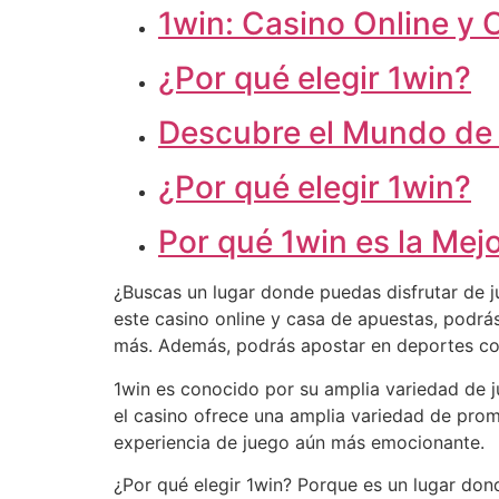
1win: Casino Online y
¿Por qué elegir 1win?
Descubre el Mundo de 
¿Por qué elegir 1win?
Por qué 1win es la Mej
¿Buscas un lugar donde puedas disfrutar de j
este casino online y casa de apuestas, podrá
más. Además, podrás apostar en deportes com
1win es conocido por su amplia variedad de j
el casino ofrece una amplia variedad de prom
experiencia de juego aún más emocionante.
¿Por qué elegir 1win? Porque es un lugar don