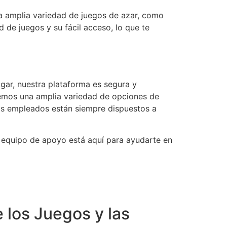
na amplia variedad de juegos de azar, como
d de juegos y su fácil acceso, lo que te
ugar, nuestra plataforma es segura y
ecemos una amplia variedad de opciones de
tros empleados están siempre dispuestos a
o equipo de apoyo está aquí para ayudarte en
 los Juegos y las