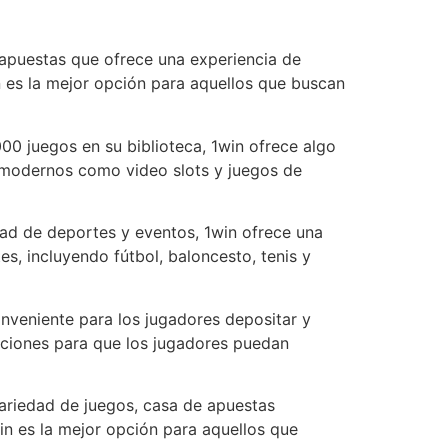
e apuestas que ofrece una experiencia de
 es la mejor opción para aquellos que buscan
00 juegos en su biblioteca, 1win ofrece algo
s modernos como video slots y juegos de
dad de deportes y eventos, 1win ofrece una
, incluyendo fútbol, baloncesto, tenis y
nveniente para los jugadores depositar y
pciones para que los jugadores puedan
variedad de juegos, casa de apuestas
in es la mejor opción para aquellos que