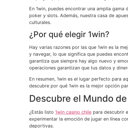
En 1win, puedes encontrar una amplia gama 
poker y slots. Además, nuestra casa de apues
culturales.
¿Por qué elegir 1win?
Hay varias razones por las que 1win es la mej
y navegar, lo que significa que puedes enco
garantiza que siempre hay algo nuevo y emoci
operaciones garantizan que tus datos y diner
En resumen, 1win es el lugar perfecto para a
descubre por qué 1win es la mejor opción pa
Descubre el Mundo de 
¿Estás listo
1win casino chile
para descubrir e
experimentar la emoción de jugar en línea co
deportivas.