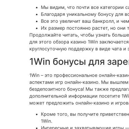
Мы видим, что почти все категории с
Благодаря уникальному бонусу для вс
Все это увеличит ваш банкролл, и че
Их размер постоянно растет, но они
Продолжайте читать, чтобы узнать больше
для этого обзора казино 1Win заключается
круглосуточную поддержку в виде чата и 
1Win бонусы для зар
1Win – это профессиональное онлайн-кази
аспектами игр онлайн-казино. Мы вышлем
бездепозитного бонуса! Мы также предлаг
дополнительной информации посетите 1Win
может предложить онлайн-казино и игров
Кроме того, вы получите приветстве
1Win.
Интересные и захватывающие игры — 