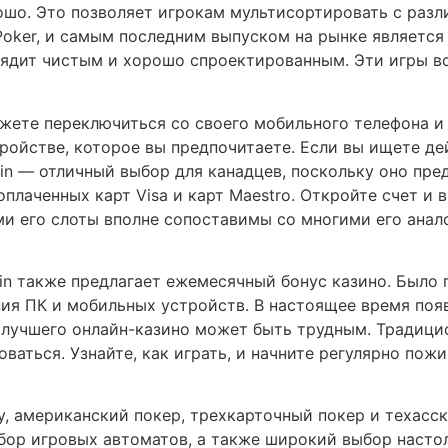
ошо. Это позволяет игрокам мультисортировать с раз
deo Poker, и самым последним выпуском на рынке являе
глядит чистым и хорошо спроектированным. Эти игры в
жете переключиться со своего мобильного телефона и 
ройстве, которое вы предпочитаете. Если вы ищете д
1Win — отличный выбор для канадцев, поскольку оно пр
лаченных карт Visa и карт Maestro. Откройте счет и вн
ми его слоты вполне сопоставимы со многими его анал
in также предлагает ежемесячный бонус казино. Было п
ия ПК и мобильных устройств. В настоящее время появ
о лучшего онлайн-казино может быть трудным. Традиц
ваться. Узнайте, как играть, и начните регулярно пож
у, американский покер, трехкарточный покер и техасс
бор игровых автоматов, а также широкий выбор настол