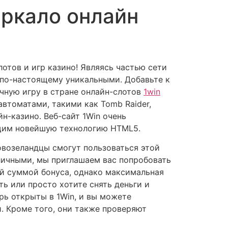
зеркало онлайн
отов и игр казино! Являясь частью сети
 по-настоящему уникальными. Добавьте к
очную игру в стране онлайн-слотов
1win
втоматами, такими как Tomb Raider,
йн-казино. Веб-сайт 1Win очень
ющим новейшую технологию HTML5.
новозеландцы смогут пользоваться этой
аличными, мы приглашаем вас попробовать
ой суммой бонуса, однако максимальная
ь или просто хотите снять деньги и
ерь открыты в 1Win, и вы можете
и. Кроме того, они также проверяют