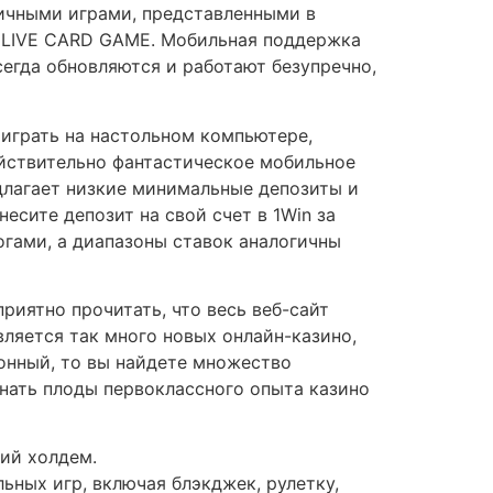
личными играми, представленными в
тся LIVE CARD GAME. Мобильная поддержка
сегда обновляются и работают безупречно,
играть на настольном компьютере,
ействительно фантастическое мобильное
едлагает низкие минимальные депозиты и
есите депозит на свой счет в 1Win за
огами, а диапазоны ставок аналогичны
риятно прочитать, что весь веб-сайт
ляется так много новых онлайн-казино,
ионный, то вы найдете множество
инать плоды первоклассного опыта казино
кий холдем.
ьных игр, включая блэкджек, рулетку,