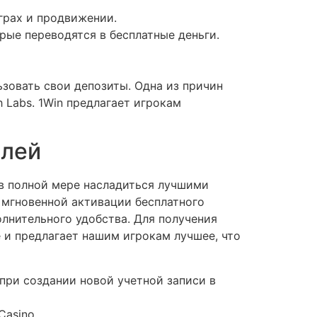
играх и продвижении.
рые переводятся в бесплатные деньги.
ьзовать свои депозиты. Одна из причин
 Labs. 1Win предлагает игрокам
елей
 в полной мере насладиться лучшими
 мгновенной активации бесплатного
лнительного удобства. Для получения
 и предлагает нашим игрокам лучшее, что
при создании новой учетной записи в
Casino.