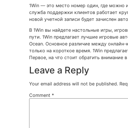
1Win — это место номер один, где можно 
служба поддержки клиентов работает круг
новой учетной записи будет зачислен авт
В 1Win вы найдете настольные игры, игров
пути. 1Win предлагает лучшие игровые автом
Ocean. Основное различие между онлайн-к
только на короткое время. 1Win предлагае
Первое, на что стоит обратить внимание в
Leave a Reply
Your email address will not be published.
Req
Comment
*