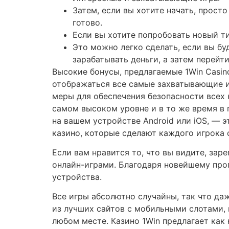
Затем, если вы хотите начать, прост
готово.
Если вы хотите попробовать новый т
Это можно легко сделать, если вы бу
зарабатывать деньги, а затем перейт
Высокие бонусы, предлагаемые 1Win Casin
отображаться все самые захватывающие и
меры для обеспечения безопасности всех 
самом высоком уровне и в то же время в п
на вашем устройстве Android или iOS, — 
казино, которые сделают каждого игрока 
Если вам нравится то, что вы видите, за
онлайн-играми. Благодаря новейшему про
устройства.
Все игры абсолютно случайны, так что да
из лучших сайтов с мобильными слотами, 
любом месте. Казино 1Win предлагает как