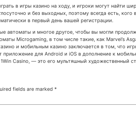
играть в игры казино на ходу, и игроки могут найти ш
лосуточно и без выходных, поэтому всегда есть, кого 
оматически в первый день вашей регистрации.
ые автоматы и многое другое, чтобы вы могли продолж
аты Microgaming, в том числе такие, как Marvel’s Asgard
азино и мобильным казино заключается в том, что иг
т приложение для Android и iOS в дополнение к мобиль
 1Win Casino, — это его мультяшный художественный ст
uired fields are marked
*