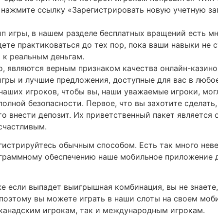
о нажмите ссылку «Зарегистрировать новую учетную зап
ип игры, в нашем разделе бесплатных вращений есть мн
дете практиковаться до тех пор, пока ваши навыки не
и к реальным деньгам.
o, являются верным признаком качества онлайн-казин
гры и лучшие предложения, доступные для вас в любое
наших игроков, чтобы вы, наши уважаемые игроки, мог
олной безопасности. Первое, что вы захотите сделать, 
это внести депозит. Их приветственный пакет является
счастливым.
регистрируйтесь обычным способом. Есть так много нев
граммному обеспечению наше мобильное приложение дл
же если выпадет выигрышная комбинация, вы не знаете
поэтому вы можете играть в наши слоты на своем моб
 канадским игрокам, так и международным игрокам.