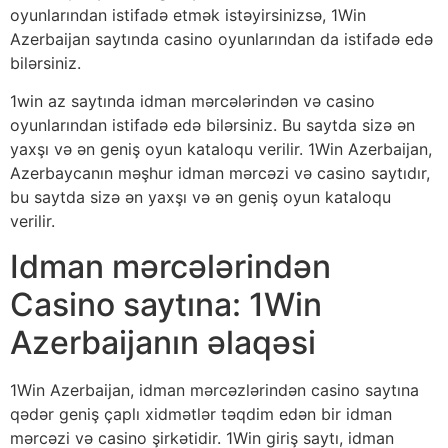
oyunlarından istifadə etmək istəyirsinizsə, 1Win
Azerbaijan saytında casino oyunlarından da istifadə edə
bilərsiniz.
1win az saytında idman mərcələrindən və casino
oyunlarından istifadə edə bilərsiniz. Bu saytda sizə ən
yaxşı və ən geniş oyun kataloqu verilir. 1Win Azerbaijan,
Azerbaycanın məşhur idman mərcəzi və casino saytıdır,
bu saytda sizə ən yaxşı və ən geniş oyun kataloqu
verilir.
Idman mərcələrindən
Casino saytına: 1Win
Azerbaijanın əlaqəsi
1Win Azerbaijan, idman mərcəzlərindən casino saytına
qədər geniş çaplı xidmətlər təqdim edən bir idman
mərcəzi və casino şirkətidir. 1Win giriş saytı, idman