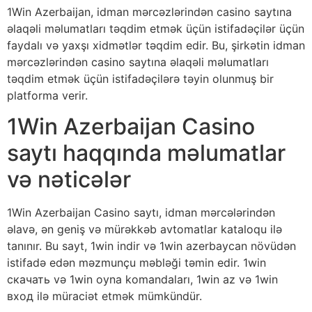
1Win Azerbaijan, idman mərcəzlərindən casino saytına
əlaqəli məlumatları təqdim etmək üçün istifadəçilər üçün
faydalı və yaxşı xidmətlər təqdim edir. Bu, şirkətin idman
mərcəzlərindən casino saytına əlaqəli məlumatları
təqdim etmək üçün istifadəçilərə təyin olunmuş bir
platforma verir.
1Win Azerbaijan Casino
saytı haqqında məlumatlar
və nəticələr
1Win Azerbaijan Casino saytı, idman mərcələrindən
əlavə, ən geniş və mürəkkəb avtomatlar kataloqu ilə
tanınır. Bu sayt, 1win indir və 1win azerbaycan növüdən
istifadə edən məzmunçu məbləği təmin edir. 1win
скачать və 1win oyna komandaları, 1win az və 1win
вход ilə müraciət etmək mümkündür.