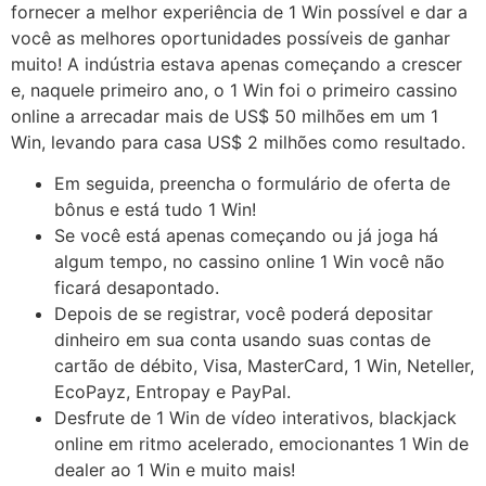
fornecer a melhor experiência de 1 Win possível e dar a
você as melhores oportunidades possíveis de ganhar
muito! A indústria estava apenas começando a crescer
e, naquele primeiro ano, o 1 Win foi o primeiro cassino
online a arrecadar mais de US$ 50 milhões em um 1
Win, levando para casa US$ 2 milhões como resultado.
Em seguida, preencha o formulário de oferta de
bônus e está tudo 1 Win!
Se você está apenas começando ou já joga há
algum tempo, no cassino online 1 Win você não
ficará desapontado.
Depois de se registrar, você poderá depositar
dinheiro em sua conta usando suas contas de
cartão de débito, Visa, MasterCard, 1 Win, Neteller,
EcoPayz, Entropay e PayPal.
Desfrute de 1 Win de vídeo interativos, blackjack
online em ritmo acelerado, emocionantes 1 Win de
dealer ao 1 Win e muito mais!