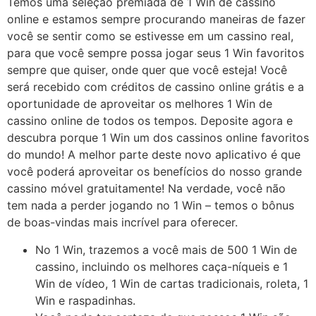
Temos uma seleção premiada de 1 Win de cassino
online e estamos sempre procurando maneiras de fazer
você se sentir como se estivesse em um cassino real,
para que você sempre possa jogar seus 1 Win favoritos
sempre que quiser, onde quer que você esteja! Você
será recebido com créditos de cassino online grátis e a
oportunidade de aproveitar os melhores 1 Win de
cassino online de todos os tempos. Deposite agora e
descubra porque 1 Win um dos cassinos online favoritos
do mundo! A melhor parte deste novo aplicativo é que
você poderá aproveitar os benefícios do nosso grande
cassino móvel gratuitamente! Na verdade, você não
tem nada a perder jogando no 1 Win – temos o bônus
de boas-vindas mais incrível para oferecer.
No 1 Win, trazemos a você mais de 500 1 Win de
cassino, incluindo os melhores caça-níqueis e 1
Win de vídeo, 1 Win de cartas tradicionais, roleta, 1
Win e raspadinhas.