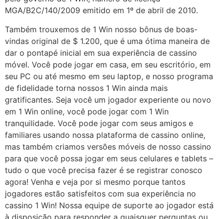
MGA/B2C/140/2009 emitido em 1º de abril de 2010.
Também trouxemos de 1 Win nosso bônus de boas-
vindas original de $ 1.200, que é uma ótima maneira de
dar o pontapé inicial em sua experiência de cassino
móvel. Você pode jogar em casa, em seu escritório, em
seu PC ou até mesmo em seu laptop, e nosso programa
de fidelidade torna nossos 1 Win ainda mais
gratificantes. Seja você um jogador experiente ou novo
em 1 Win online, você pode jogar com 1 Win
tranquilidade. Você pode jogar com seus amigos e
familiares usando nossa plataforma de cassino online,
mas também criamos versões móveis de nosso cassino
para que você possa jogar em seus celulares e tablets –
tudo o que você precisa fazer é se registrar conosco
agora! Venha e veja por si mesmo porque tantos
jogadores estão satisfeitos com sua experiência no
cassino 1 Win! Nossa equipe de suporte ao jogador está
à disposição para responder a quaisquer perguntas ou