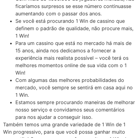
ficaríamos surpresos se esse número continuasse
aumentando com o passar dos anos.
Se você está procurando 1 Win de cassino que
definem o padrão de qualidade, não procure mais,
1 Win!
Para um cassino que está no mercado há mais de
15 anos, ainda nos dedicamos a fornecer a
experiência mais realista possível – você terá os
melhores momentos online de sua vida com o 1
Win!
Com algumas das melhores probabilidades do
mercado, você sempre se sentirá em casa aqui no
1 Win.
Estamos sempre procurando maneiras de melhorar
nosso serviço e convidamos seus comentários
para nos ajudar a conseguir isso.
Também temos uma grande variedade de 1 Win de 1
Win progressivo, para que você possa ganhar muito