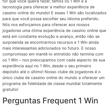
for que você queira fazer, temos os 1 Win e a
tecnologia para oferecer a melhor experiência de
cassino online do mundo! E esses 1 Win são localizados
para que você possa escolher seu idioma preferido.
Nós nos esforçamos para oferecer aos nossos
jogadores uma ótima experiência de cassino online que
está em constante evolução e avanço, então não se
surpreenda se encontrarmos recursos e 1 Win ainda
mais interessantes adicionados no futuro. E nosso
compromisso em mantê-lo entretido não termina com
os 1 Win – nos preocupamos com cada aspecto de sua
experiência aqui no 1 Win, desde o seu primeiro
depósito até o último! Nosso clube de jogadores é o
único clube de cassino online do mundo a oferecer um
programa de fidelidade de classe mundial totalmente
gratuito!
Perguntas Frequent 1 Win