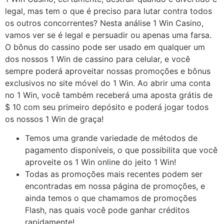
legal, mas tem o que é preciso para lutar contra todos
os outros concorrentes? Nesta análise 1 Win Casino,
vamos ver se é legal e persuadir ou apenas uma farsa.
O bônus do cassino pode ser usado em qualquer um
dos nossos 1 Win de cassino para celular, e você
sempre poderá aproveitar nossas promoções e bônus
exclusivos no site móvel do 1 Win. Ao abrir uma conta
no 1 Win, você também receberá uma aposta grátis de
$ 10 com seu primeiro depósito e poderá jogar todos
os nossos 1 Win de graça!
Temos uma grande variedade de métodos de
pagamento disponíveis, o que possibilita que você
aproveite os 1 Win online do jeito 1 Win!
Todas as promoções mais recentes podem ser
encontradas em nossa página de promoções, e
ainda temos o que chamamos de promoções
Flash, nas quais você pode ganhar créditos
rapidamente!