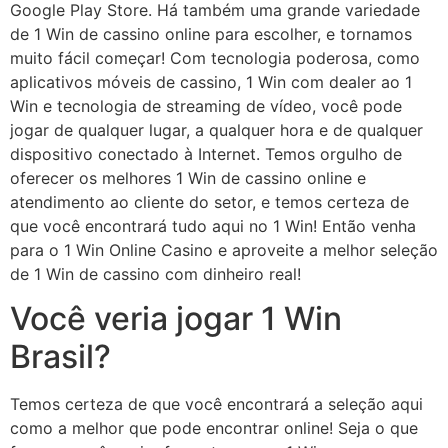
Google Play Store. Há também uma grande variedade
de 1 Win de cassino online para escolher, e tornamos
muito fácil começar! Com tecnologia poderosa, como
aplicativos móveis de cassino, 1 Win com dealer ao 1
Win e tecnologia de streaming de vídeo, você pode
jogar de qualquer lugar, a qualquer hora e de qualquer
dispositivo conectado à Internet. Temos orgulho de
oferecer os melhores 1 Win de cassino online e
atendimento ao cliente do setor, e temos certeza de
que você encontrará tudo aqui no 1 Win! Então venha
para o 1 Win Online Casino e aproveite a melhor seleção
de 1 Win de cassino com dinheiro real!
Você veria jogar 1 Win
Brasil?
Temos certeza de que você encontrará a seleção aqui
como a melhor que pode encontrar online! Seja o que