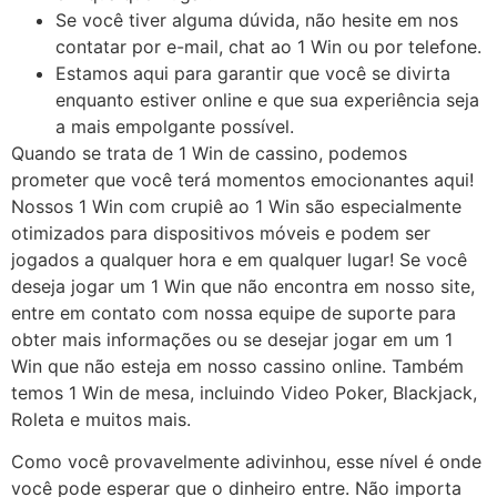
Se você tiver alguma dúvida, não hesite em nos
contatar por e-mail, chat ao 1 Win ou por telefone.
Estamos aqui para garantir que você se divirta
enquanto estiver online e que sua experiência seja
a mais empolgante possível.
Quando se trata de 1 Win de cassino, podemos
prometer que você terá momentos emocionantes aqui!
Nossos 1 Win com crupiê ao 1 Win são especialmente
otimizados para dispositivos móveis e podem ser
jogados a qualquer hora e em qualquer lugar! Se você
deseja jogar um 1 Win que não encontra em nosso site,
entre em contato com nossa equipe de suporte para
obter mais informações ou se desejar jogar em um 1
Win que não esteja em nosso cassino online. Também
temos 1 Win de mesa, incluindo Video Poker, Blackjack,
Roleta e muitos mais.
Como você provavelmente adivinhou, esse nível é onde
você pode esperar que o dinheiro entre. Não importa