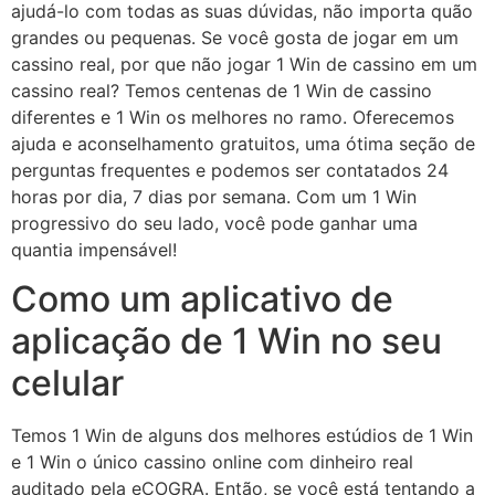
ajudá-lo com todas as suas dúvidas, não importa quão
grandes ou pequenas. Se você gosta de jogar em um
cassino real, por que não jogar 1 Win de cassino em um
cassino real? Temos centenas de 1 Win de cassino
diferentes e 1 Win os melhores no ramo. Oferecemos
ajuda e aconselhamento gratuitos, uma ótima seção de
perguntas frequentes e podemos ser contatados 24
horas por dia, 7 dias por semana. Com um 1 Win
progressivo do seu lado, você pode ganhar uma
quantia impensável!
Como um aplicativo de
aplicação de 1 Win no seu
celular
Temos 1 Win de alguns dos melhores estúdios de 1 Win
e 1 Win o único cassino online com dinheiro real
auditado pela eCOGRA. Então, se você está tentando a