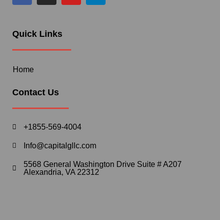
Quick Links
Home
Contact Us
+1855-569-4004
Info@capitalgllc.com
5568 General Washington Drive Suite # A207
Alexandria, VA 22312