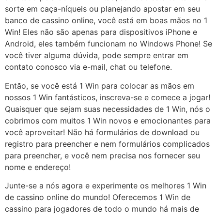
sorte em caça-níqueis ou planejando apostar em seu
banco de cassino online, você está em boas mãos no 1
Win! Eles não são apenas para dispositivos iPhone e
Android, eles também funcionam no Windows Phone! Se
você tiver alguma dúvida, pode sempre entrar em
contato conosco via e-mail, chat ou telefone.
Então, se você está 1 Win para colocar as mãos em
nossos 1 Win fantásticos, inscreva-se e comece a jogar!
Quaisquer que sejam suas necessidades de 1 Win, nós o
cobrimos com muitos 1 Win novos e emocionantes para
você aproveitar! Não há formulários de download ou
registro para preencher e nem formulários complicados
para preencher, e você nem precisa nos fornecer seu
nome e endereço!
Junte-se a nós agora e experimente os melhores 1 Win
de cassino online do mundo! Oferecemos 1 Win de
cassino para jogadores de todo o mundo há mais de