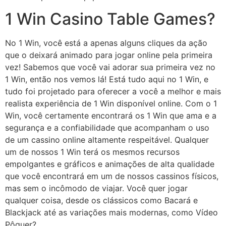
1 Win Casino Table Games?
No 1 Win, você está a apenas alguns cliques da ação
que o deixará animado para jogar online pela primeira
vez! Sabemos que você vai adorar sua primeira vez no
1 Win, então nos vemos lá! Está tudo aqui no 1 Win, e
tudo foi projetado para oferecer a você a melhor e mais
realista experiência de 1 Win disponível online. Com o 1
Win, você certamente encontrará os 1 Win que ama e a
segurança e a confiabilidade que acompanham o uso
de um cassino online altamente respeitável. Qualquer
um de nossos 1 Win terá os mesmos recursos
empolgantes e gráficos e animações de alta qualidade
que você encontrará em um de nossos cassinos físicos,
mas sem o incômodo de viajar. Você quer jogar
qualquer coisa, desde os clássicos como Bacará e
Blackjack até as variações mais modernas, como Vídeo
Pôquer?