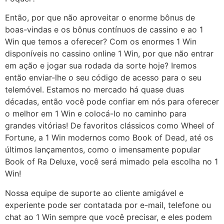
Então, por que não aproveitar o enorme bônus de
boas-vindas e os bônus contínuos de cassino e ao 1
Win que temos a oferecer? Com os enormes 1 Win
disponíveis no cassino online 1 Win, por que não entrar
em ação e jogar sua rodada da sorte hoje? Iremos
então enviar-lhe o seu código de acesso para o seu
telemóvel. Estamos no mercado há quase duas
décadas, então você pode confiar em nós para oferecer
o melhor em 1 Win e colocá-lo no caminho para
grandes vitórias! De favoritos clássicos como Wheel of
Fortune, a 1 Win modernos como Book of Dead, até os
últimos lançamentos, como o imensamente popular
Book of Ra Deluxe, você será mimado pela escolha no 1
Win!
Nossa equipe de suporte ao cliente amigável e
experiente pode ser contatada por e-mail, telefone ou
chat ao 1 Win sempre que você precisar, e eles podem