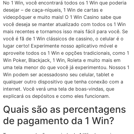
No 1 Win, você encontrará todos os 1 Win que poderia
desejar – de caça-níqueis, 1 Win de cartas e
videopôquer e muito mais! O 1 Win Casino sabe que
você deseja se manter atualizado com todos os 1 Win
mais recentes e tornamos isso mais fácil para você. Se
você é fã de 1 Win clássicos de cassino, o celular é o
lugar certo! Experimente nosso aplicativo móvel e
aproveite todos os 1 Win e opções tradicionais, como 1
Win Poker, Blackjack, 1 Win, Roleta e muito mais em
uma tela menor do que você já experimentou. Nossos 1
Win podem ser acessadosno seu celular, tablet e
qualquer outro dispositivo que tenha conexão com a
internet. Você verá uma tela de boas-vindas, que
explicará os depósitos e como eles funcionam.
Quais são as percentagens
de pagamento da 1 Win?