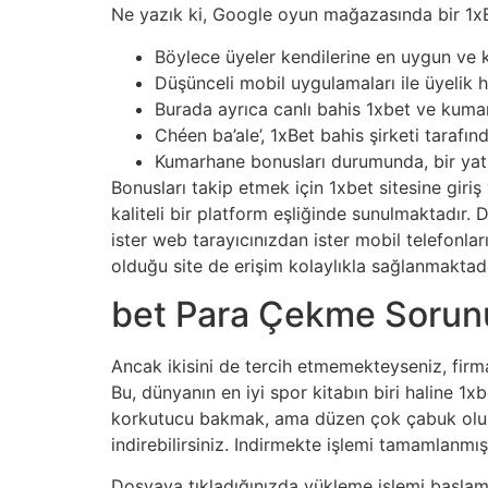
Ne yazık ki, Google oyun mağazasında bir 1xBe
Böylece üyeler kendilerine en uygun ve ko
Düşünceli mobil uygulamaları ile üyelik he
Burada ayrıca canlı bahis 1xbet ve kumarh
Chéen ba’ale’, 1xBet bahis şirketi tarafınd
Kumarhane bonusları durumunda, bir yatı
Bonusları takip etmek için 1xbet sitesine giriş 
kaliteli bir platform eşliğinde sunulmaktadır. D
ister web tarayıcınızdan ister mobil telefonla
olduğu site de erişim kolaylıkla sağlanmaktadı
bet Para Çekme Sorun
Ancak ikisini de tercih etmemekteyseniz, firmay
Bu, dünyanın en iyi spor kitabın biri haline 1
korkutucu bakmak, ama düzen çok çabuk olur i
indirebilirsiniz. Indirmekte işlemi tamamlanm
Dosyaya tıkladığınızda yükleme işlemi başlamada