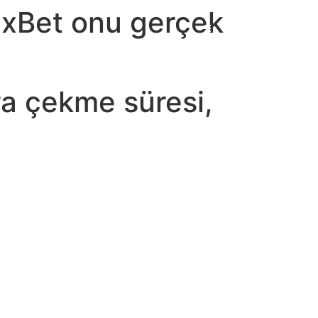
e 1xBet onu gerçek
a çekme süresi,