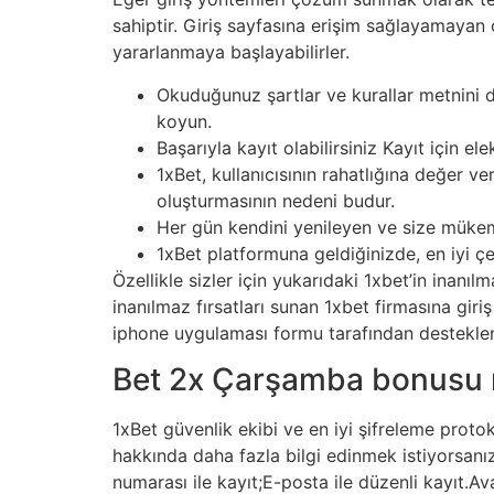
sahiptir. Giriş sayfasına erişim sağlayamayan o
yararlanmaya başlayabilirler.
Okuduğunuz şartlar ve kurallar metnini de
koyun.
Başarıyla kayıt olabilirsiniz Kayıt için 
1xBet, kullanıcısının rahatlığına değer v
oluşturmasının nedeni budur.
Her gün kendini yenileyen ve size mükemm
1xBet platformuna geldiğinizde, en iyi ç
Özellikle sizler için yukarıdaki 1xbet’in inanı
inanılmaz fırsatları sunan 1xbet firmasına giriş
iphone uygulaması formu tarafından desteklenm
Bet 2x Çarşamba bonusu nas
1xBet güvenlik ekibi ve en iyi şifreleme protoko
hakkında daha fazla bilgi edinmek istiyorsanız
numarası ile kayıt;E-posta ile düzenli kayıt.