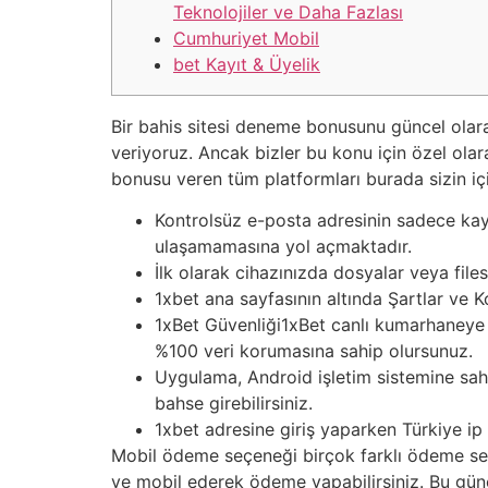
Teknolojiler ve Daha Fazlası
Cumhuriyet Mobil
bet Kayıt & Üyelik
Bir bahis sitesi deneme bonusunu güncel olara
veriyoruz. Ancak bizler bu konu için özel ola
bonusu veren tüm platformları burada sizin içi
Kontrolsüz e-posta adresinin sadece kayı
ulaşamamasına yol açmaktadır.
İlk olarak cihazınızda dosyalar veya fil
1xbet ana sayfasının altında Şartlar ve K
1xBet Güvenliği1xBet canlı kumarhaneye v
%100 veri korumasına sahip olursunuz.
Uygulama, Android işletim sistemine sahip 
bahse girebilirsiniz.
1xbet adresine giriş yaparken Türkiye ip a
Mobil ödeme seçeneği birçok farklı ödeme seç
ve mobil ederek ödeme yapabilirsiniz. Bu günc