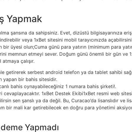
iş Yapmak
tılma şansına da sahipsiniz. Evet, dizüstü bilgisayarınıza er
direbilir veya 1xBet sitesini mobil tarayıcınızda açabilirsin
un bir üyesi olun;Cuma günü para yatırın (minimum para ya
rini memnun etmeyi sever. Doğum günü önemli bir gün ve 1xBe
atmaya çalışır.
le getirerek serbest android telefon ya da tablet sahibi sağ
 yapan bir bahis sitesidir.
 canlı bahis oynayabileceğiniz 1 numara bahis şirketi!.
i cevaplayacaktır. 1xBet Destek Ekibi1xBet resmi web sitesin
rsin sen şanslı ya da değil. Bu, Curacao’da lisanslıdır ve lisa
am bir mali kar getirebilecek en doğru para yönetimi aksiyom
 Ödeme Yapmadı