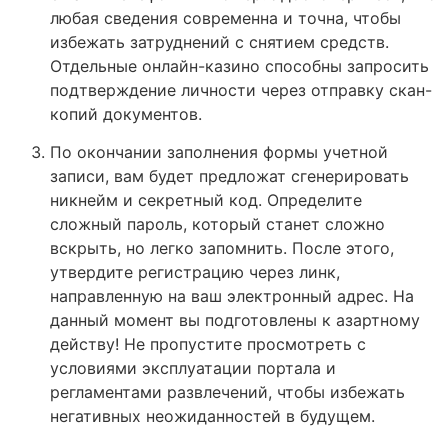
любая сведения современна и точна, чтобы
избежать затруднений с снятием средств.
Отдельные онлайн-казино способны запросить
подтверждение личности через отправку скан-
копий документов.
По окончании заполнения формы учетной
записи, вам будет предложат сгенерировать
никнейм и секретный код. Определите
сложный пароль, который станет сложно
вскрыть, но легко запомнить. После этого,
утвердите регистрацию через линк,
направленную на ваш электронный адрес. На
данный момент вы подготовлены к азартному
действу! Не пропустите просмотреть с
условиями эксплуатации портала и
регламентами развлечений, чтобы избежать
негативных неожиданностей в будущем.