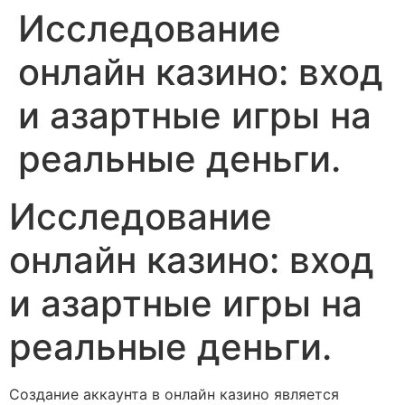
Исследование
онлайн казино: вход
и азартные игры на
реальные деньги.
Исследование
онлайн казино: вход
и азартные игры на
реальные деньги.
Создание аккаунта в онлайн казино является