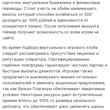
карточки, виртуальные бумажники и финансовые
переводы. Стоит учесть на объём наименьшего
взноса, который способен колебаться от 500
доходить до 1000 рублей в зависимости от
конкретного казино. После пополнения аккаунта
геймер получает возможность ко всем играм на
сайте.
Во время подбора виртуального игрового клуба
следует рассматривать присутствие лицензии и
репутацию оператора. Сертифицированные
гэмблинг-платформы гарантируют честную партию и
быстрые выплаты джекпотов. Игрокам также
предлагается анализировать мнения остальных
пользователей и замечать акционные предложения,
так как Вулкан Платинум обеспечивает заманчивые
условия. Некоторые ресурсы дают вступительные
премии вплоть до 100% от размера начального
депозита, что обеспечивает шанс увеличить шансы