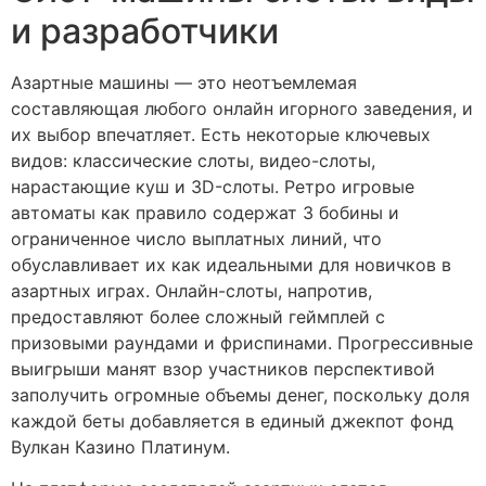
и разработчики
Азартные машины — это неотъемлемая
составляющая любого онлайн игорного заведения, и
их выбор впечатляет. Есть некоторые ключевых
видов: классические слоты, видео-слоты,
нарастающие куш и 3D-слоты. Ретро игровые
автоматы как правило содержат 3 бобины и
ограниченное число выплатных линий, что
обуславливает их как идеальными для новичков в
азартных играх. Онлайн-слоты, напротив,
предоставляют более сложный геймплей с
призовыми раундами и фриспинами. Прогрессивные
выигрыши манят взор участников перспективой
заполучить огромные объемы денег, поскольку доля
каждой беты добавляется в единый джекпот фонд
Вулкан Казино Платинум.