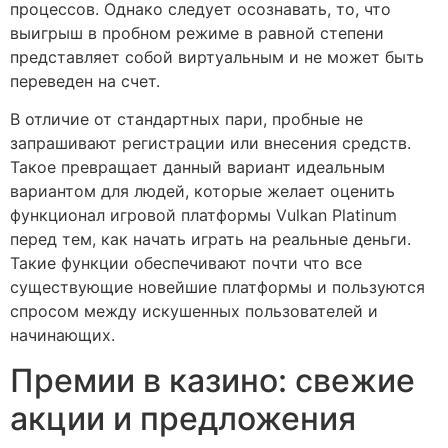
процессов. Однако следует осознавать, то, что
выигрыш в пробном режиме в равной степени
представляет собой виртуальным и не может быть
переведен на счет.
В отличие от стандартных пари, пробные не
запрашивают регистрации или внесения средств.
Такое превращает данный вариант идеальным
вариантом для людей, которые желает оценить
функционал игровой платформы Vulkan Platinum
перед тем, как начать играть на реальные деньги.
Такие функции обеспечивают почти что все
существующие новейшие платформы и пользуются
спросом между искушенных пользователей и
начинающих.
Премии в казино: свежие
акции и предложения