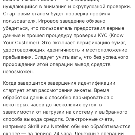
нуждающийся в внимания и скрупулезной проверки.
Стартовым этапом будет проверка профиля
пользователя. Игровое заведение обязано
убедиться, что пользователь предоставил верные
данные и прошел процедуру проверки KYC (Know
Your Customer). Это включает верификацию бумаг,
удостоверяющих идентичность и местоположение
пребывания. Следует учитывать, что без успешного
прохождения этой операции вывод средств
невозможен.
Когда завершится завершения идентификации
стартует этап рассмотрения анкеты. Время
обработки данных способно варьироваться с
некоторых часов до нескольких суток, в
зависимости от нагрузки на систему и выбранного
способа вывода средств. Электронные счета,
например Skrill или Neteller, обычно обрабатываются
скорее — за период 24 часа. Денежные операции