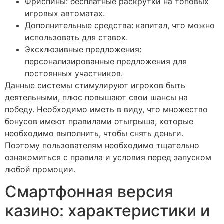
Фриспины: бесплатные раскрутки на топовых
игровых автоматах.
Дополнительные средства: капитал, что можно
использовать для ставок.
Эксклюзивные предложения:
персонализированные предложения для
постоянных участников.
Данные системы стимулируют игроков быть
деятельными, плюс повышают свои шансы на
победу. Необходимо иметь в виду, что множество
бонусов имеют правилами отыгрыша, которые
необходимо выполнить, чтобы снять деньги.
Поэтому пользователям необходимо тщательно
ознакомиться с правила и условия перед запуском
любой промоции.
Смартфонная версия
казино: характеристики и