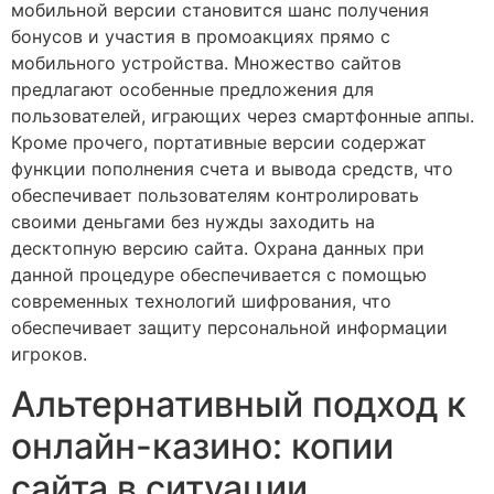
мобильной версии становится шанс получения
бонусов и участия в промоакциях прямо с
мобильного устройства. Множество сайтов
предлагают особенные предложения для
пользователей, играющих через смартфонные аппы.
Кроме прочего, портативные версии содержат
функции пополнения счета и вывода средств, что
обеспечивает пользователям контролировать
своими деньгами без нужды заходить на
десктопную версию сайта. Охрана данных при
данной процедуре обеспечивается с помощью
современных технологий шифрования, что
обеспечивает защиту персональной информации
игроков.
Альтернативный подход к
онлайн-казино: копии
сайта в ситуации