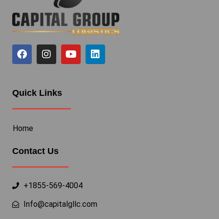
Quick Links
Home
Contact Us
+1855-569-4004
Info@capitalgllc.com