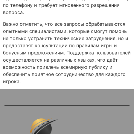
по телефону и требует мгновенного разрешения
вопроса.
Важно отметить, что все запросы обрабатываются
опытными специалистами, которые смогут помочь
не только устранить технические затруднения, но и
предоставят консультации по правилам игры и
бонусным предложениям. Поддержка пользователей
осуществляется на различных языках, что даёт
возможность привлечь всемирную публику и
обеспечить приятное сотрудничество для каждого
игрока.